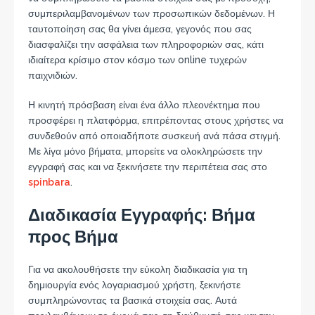
συμπεριλαμβανομένων των προσωπικών δεδομένων. Η
ταυτοποίηση σας θα γίνει άμεσα, γεγονός που σας
διασφαλίζει την ασφάλεια των πληροφοριών σας, κάτι
ιδιαίτερα κρίσιμο στον κόσμο των online τυχερών
παιχνιδιών.
Η κινητή πρόσβαση είναι ένα άλλο πλεονέκτημα που
προσφέρει η πλατφόρμα, επιτρέποντας στους χρήστες να
συνδεθούν από οποιαδήποτε συσκευή ανά πάσα στιγμή.
Με λίγα μόνο βήματα, μπορείτε να ολοκληρώσετε την
εγγραφή σας και να ξεκινήσετε την περιπέτεια σας στο
spinbara
.
Διαδικασία Εγγραφής: Βήμα
προς Βήμα
Για να ακολουθήσετε την εύκολη διαδικασία για τη
δημιουργία ενός λογαριασμού χρήστη, ξεκινήστε
συμπληρώνοντας τα βασικά στοιχεία σας. Αυτά