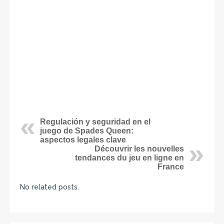
Regulación y seguridad en el
juego de Spades Queen:
aspectos legales clave
Découvrir les nouvelles
tendances du jeu en ligne en
France
No related posts.