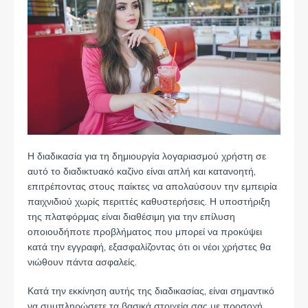
Η διαδικασία για τη δημιουργία λογαριασμού χρήστη σε
αυτό το διαδικτυακό καζίνο είναι απλή και κατανοητή,
επιτρέποντας στους παίκτες να απολαύσουν την εμπειρία
παιχνιδιού χωρίς περιττές καθυστερήσεις. Η υποστήριξη
της πλατφόρμας είναι διαθέσιμη για την επίλυση
οποιουδήποτε προβλήματος που μπορεί να προκύψει
κατά την εγγραφή, εξασφαλίζοντας ότι οι νέοι χρήστες θα
νιώθουν πάντα ασφαλείς.
Κατά την εκκίνηση αυτής της διαδικασίας, είναι σημαντικό
να συμπληρώσετε τα βασικά στοιχεία σας με προσοχή,