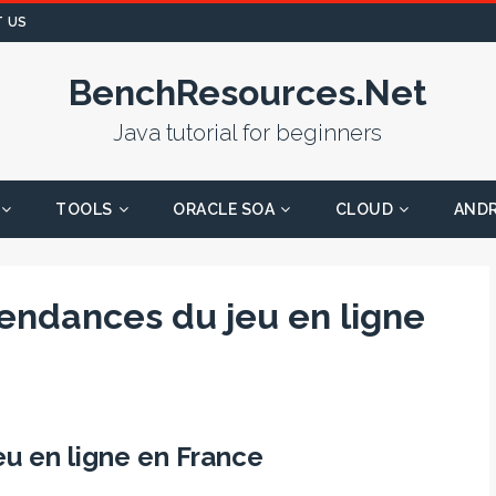
 US
BenchResources.Net
Java tutorial for beginners
TOOLS
ORACLE SOA
CLOUD
AND
tendances du jeu en ligne
eu en ligne en France