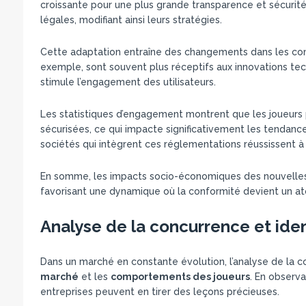
croissante pour une plus grande transparence et sécurité
légales, modifiant ainsi leurs stratégies.
Cette adaptation entraîne des changements dans les co
exemple, sont souvent plus réceptifs aux innovations te
stimule l’engagement des utilisateurs.
Les statistiques d’engagement montrent que les joueur
sécurisées, ce qui impacte significativement les tendan
sociétés qui intègrent ces réglementations réussissent à fi
En somme, les impacts socio-économiques des nouvelles
favorisant une dynamique où la conformité devient un at
Analyse de la concurrence et ide
Dans un marché en constante évolution, l’analyse de la 
marché
et les
comportements des joueurs
. En observ
entreprises peuvent en tirer des leçons précieuses.