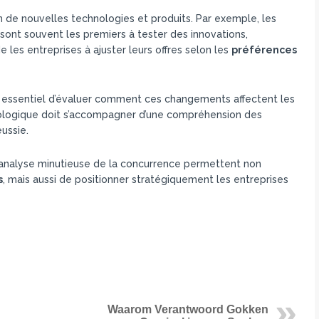
n de nouvelles technologies et produits. Par exemple, les
sont souvent les premiers à tester des innovations,
 les entreprises à ajuster leurs offres selon les
préférences
st essentiel d’évaluer comment ces changements affectent les
logique doit s’accompagner d’une compréhension des
ussie.
e analyse minutieuse de la concurrence permettent non
s
, mais aussi de positionner stratégiquement les entreprises
Waarom Verantwoord Gokken