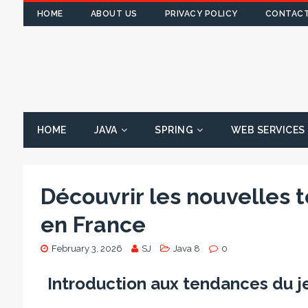
HOME
ABOUT US
PRIVACY POLICY
CONTACT
HOME
JAVA
SPRING
WEB SERVICES
Découvrir les nouvelles 
en France
February 3, 2026
SJ
Java 8
0
Introduction aux tendances du j