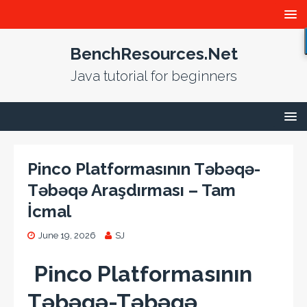
BenchResources.Net
Java tutorial for beginners
Pinco Platformasının Təbəqə-
Təbəqə Araşdırması – Tam
İcmal
June 19, 2026
SJ
Pinco Platformasının
Təbəqə-Təbəqə