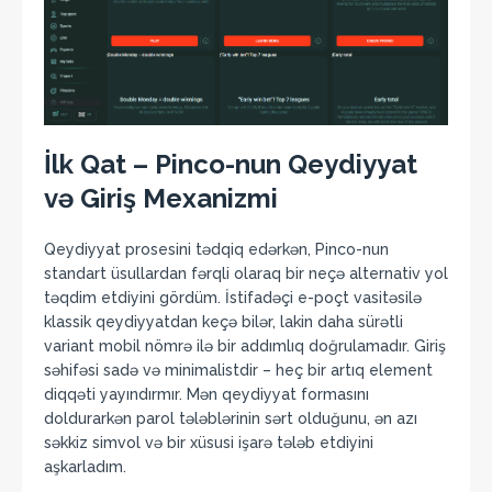
İlk Qat – Pinco-nun Qeydiyyat
və Giriş Mexanizmi
Qeydiyyat prosesini tədqiq edərkən, Pinco-nun
standart üsullardan fərqli olaraq bir neçə alternativ yol
təqdim etdiyini gördüm. İstifadəçi e-poçt vasitəsilə
klassik qeydiyyatdan keçə bilər, lakin daha sürətli
variant mobil nömrə ilə bir addımlıq doğrulamadır. Giriş
səhifəsi sadə və minimalistdir – heç bir artıq element
diqqəti yayındırmır. Mən qeydiyyat formasını
doldurarkən parol tələblərinin sərt olduğunu, ən azı
səkkiz simvol və bir xüsusi işarə tələb etdiyini
aşkarladım.