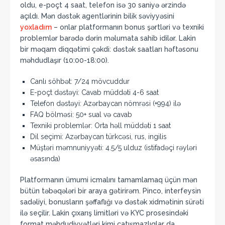
oldu, e-poçt 4 saat, telefon isə 30 saniyə ərzində
açıldı. Mən dəstək agentlərinin bilik səviyyəsini
yoxladım
– onlar platformanın bonus şərtləri və texniki
problemlər barədə dərin məlumata sahib idilər. Lakin
bir məqam diqqətimi çəkdi: dəstək saatları həftəsonu
məhdudlaşır (10:00-18:00).
Canlı söhbət: 7/24 mövcuddur
E-poçt dəstəyi: Cavab müddəti 4-6 saat
Telefon dəstəyi: Azərbaycan nömrəsi (+994) ilə
FAQ bölməsi: 50+ sual və cavab
Texniki problemlər: Orta həll müddəti 1 saat
Dil seçimi: Azərbaycan türkcəsi, rus, ingilis
Müştəri məmnuniyyəti: 4.5/5 ulduz (istifadəçi rəyləri
əsasında)
Platformanın ümumi icmalını tamamlamaq üçün mən
bütün təbəqələri bir araya gətirirəm. Pinco, interfeysin
sadəliyi, bonusların şəffaflığı və dəstək xidmətinin sürəti
ilə seçilir. Lakin çıxarış limitləri və KYC prosesindəki
format məhdudiyyətləri kimi çatışmazlıqlar da