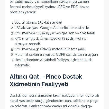
bir çatışmazlıq var: sənədlərin yüklənməsi zamanı
format məhdudiyyəti (yalnız JPEG və PDF) bəzən
problem yaradır.
SSL şifrələmə: 256-bit standart
2FA aktivasiyası: Google Authenticator vasitəsilə
KYC mərhələ 1: Şəxsiyyət vəsiqəsi (ön və arxa tərəf)
KYC mərhələ 2: Ünvan təsdiqi (3 aydan köhnə
olmayan sənəd)
KYC mərhələ 3: Ödəniş metodunun fotoşəkili
Məlumat saxlama siyasəti: GDPR standartlarına uyğun
Hesab dondurma: Şübhəli fəaliyyət aşkarlandıqda
avtomatik
Altıncı Qat – Pinco Dəstək
Xidmətinin Fəaliyyəti
Dəstək xidmətini sınaqdan keçirmək üçün mən üç fərqli
kanal vasitəsilə sorğu göndərdim: canlı söhbət, e-poçt
və telefon. Canlı söhbətə cavab müddəti 2 dəqiqə