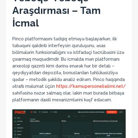
Araşdırması – Tam
İcmal
Pinco platformasını tədqiq etməyə başlayarkən, ilk
təbəqəni qaldırıb interfeysin quruluşunu, əsas
bölmələrin funksionallığını və istifadəçi təcrübəsini üzə
çıxarmaq məqsədimdir. Bu icmalda mən platformanı
arxeoloji qazıntı kimi dərinə enərək hər bir detalı –
qeydiyyatdan depozitə, bonuslardan təhlükəsizliyə
qədər – metodik şəkildə analiz edirəm. Pinco haqqında
ətraflı məlumat üçün
https://kamupersonelialimi.net/
səhifəsinə nəzər salmaq olar, lakin mən burada birbaşa
platformanın daxili mexanizmlərini kəşf edəcəm.