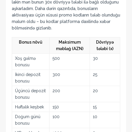
lakin mən bunun 30x dövriyyə tələbi ilə bağlı olduğunu
aşkarladım. Daha dərin qazıntıda, bonusların
aktivasiyası üçün xüsusi promo kodların tələb olunduğu
məlum oldu – bu kodlar platforma daxilində xəbər
bölməsində gizlənib.
Bonus növü
Maksimum
Dövriyyə
məbləğ (AZN)
tələbi (x)
Xoş gəlmə
500
30
bonusu
İkinci depozit
300
25
bonusu
Üçüncü depozit
200
20
bonusu
Həftəlik keşbek
150
15
Doğum günü
100
10
bonusu