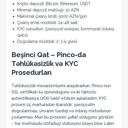
Kripto depozit: Bitcoin, Ethereum, USDT
Minimal depozit məbləği: 10 AZN
Maksimal çıxarış limiti: 5000 AZN/gün
Çıxarış emal müddəti: 24-48 saat
KYC sənədləri: Şəxsiyyət vəsiqəsi, kommunal ödəniş
qəbzi
Doğrulama müddəti: 2-3 iş günü
Beşinci Qat – Pinco-da
Təhlükəsizlik və KYC
Prosedurları
Təhlükəsizlik mexanizmlərini araşdırarkən, Pinco-nun
SSL sertifikatı ilə qorunduğunu və iki faktorlu
autentifikasiya (2FA) təklif etdiyini aşkarladım. KYC
prosesi üç mərhələdən ibarətdir: şəxsiyyətin
doğrulanması, ünvanın təsdiqi və ödəniş metodunun
yoxlanması. Mən bu prosesin şəffaf olduğunu gördüm
– hər mərhələdə istifadəçi statusunu izləyə bilər. Lakin