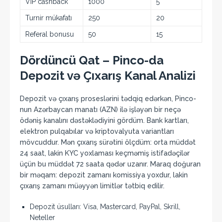
VIP cashback
1000
5
Turnir mükafatı
250
20
Referal bonusu
50
15
Dördüncü Qat – Pinco-da
Depozit və Çıxarış Kanal Analizi
Depozit və çıxarış proseslərini tədqiq edərkən, Pinco-
nun Azərbaycan manatı (AZN) ilə işləyən bir neçə
ödəniş kanalını dəstəklədiyini gördüm. Bank kartları,
elektron pulqabılar və kriptovalyuta variantları
mövcuddur. Mən çıxarış sürətini ölçdüm: orta müddət
24 saat, lakin KYC yoxlaması keçməmiş istifadəçilər
üçün bu müddət 72 saata qədər uzanır. Maraq doğuran
bir məqam: depozit zamanı komissiya yoxdur, lakin
çıxarış zamanı müəyyən limitlər tətbiq edilir.
Depozit üsulları: Visa, Mastercard, PayPal, Skrill,
Neteller