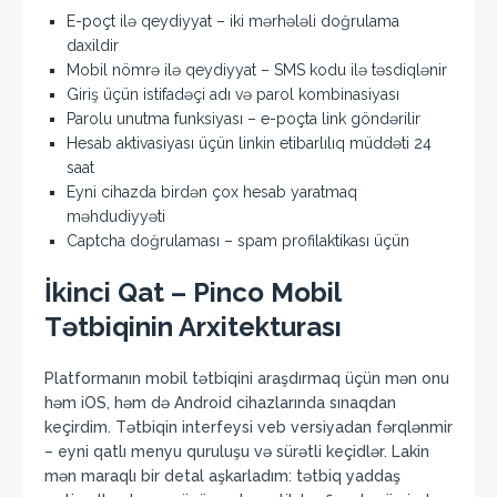
E-poçt ilə qeydiyyat – iki mərhələli doğrulama
daxildir
Mobil nömrə ilə qeydiyyat – SMS kodu ilə təsdiqlənir
Giriş üçün istifadəçi adı və parol kombinasiyası
Parolu unutma funksiyası – e-poçta link göndərilir
Hesab aktivasiyası üçün linkin etibarlılıq müddəti 24
saat
Eyni cihazda birdən çox hesab yaratmaq
məhdudiyyəti
Captcha doğrulaması – spam profilaktikası üçün
İkinci Qat – Pinco Mobil
Tətbiqinin Arxitekturası
Platformanın mobil tətbiqini araşdırmaq üçün mən onu
həm iOS, həm də Android cihazlarında sınaqdan
keçirdim. Tətbiqin interfeysi veb versiyadan fərqlənmir
– eyni qatlı menyu quruluşu və sürətli keçidlər. Lakin
mən maraqlı bir detal aşkarladım: tətbiq yaddaş