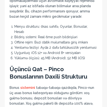
optimallaşdırması üçün avtomatik kəşfiyyat rejimində
işləyir, yəni az istifadə olunan bölmələr arxa planda
sıxışdırılır. Bu, cihazın performansını qoruyur, amma
bəzən keçid zamanı mikro gecikmələr yaradır.
Menyu strukturu: Əsas səhifə, Oyunlar, Bonuslar,
Hesab
Bildiriş sistemi: Real-time push bildirişləri
Offline rejim: Bəzi statik məlumatlara giriş imkanı
Yeniləmə tezliyi: Ayda 2 dəfə təhlükəsizlik yeniləməsi
Uyğunluq: iOS 12+ və Android 8+ versiyaları
Yükləmə ölçüsü: 45 MB (Android), 52 MB (iOS)
Üçüncü Qat – Pinco
Bonuslarının Daxili Strukturu
Bonus
sistemini
təbəqə-təbəqə qazdıqda, Pinco-nun
üç əsas bonus kateqoriyası olduğunu gördüm: xoş
gəlmə bonusu, depozit bonusları və dövriyyə
bonusları. Xoş gəlmə paketi ilk depozitə 100% əlavə,