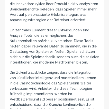
die Innovationszyklen ihrer Produkte aktiv analysieren.
Branchenberichte belegen, dass Spieler immer mehr
Wert auf personalisierte Erlebnisse legen, was
Anpassungsstrategien der Betreiber erfordert.
Ein zentrales Element dieser Entwicklungen sind
Analyse Tools, die es ermöglichen, das
Nutzerverhalten präzise zu verstehen. Diese Tools
helfen dabei, relevante Daten zu sammeln, die in die
Gestaltung von Spielen einfließen. Spieler schätzen
nicht nur die Spielmechanik, sondern auch die sozialen
Interaktionen, die moderne Plattformen bieten.
Die Zukunftsausblicke zeigen, dass die Integration
von künstlicher Intelligenz und maschinellem Lernen
in die Casinotechnologie das Spielerlebnis weiter
verbessern wird. Anbieter, die diese Technologien
frühzeitig implementieren, werden im
Wettbewerbsumfeld besser positioniert sein. Es ist
entscheidend, dass die Branche kontinuierlich die