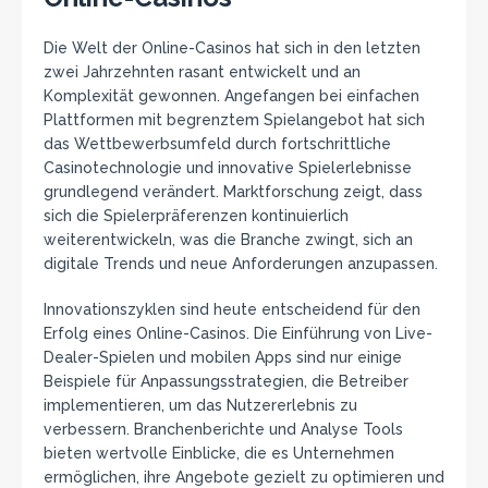
Die Welt der Online-Casinos hat sich in den letzten
zwei Jahrzehnten rasant entwickelt und an
Komplexität gewonnen. Angefangen bei einfachen
Plattformen mit begrenztem Spielangebot hat sich
das Wettbewerbsumfeld durch fortschrittliche
Casinotechnologie und innovative Spielerlebnisse
grundlegend verändert. Marktforschung zeigt, dass
sich die Spielerpräferenzen kontinuierlich
weiterentwickeln, was die Branche zwingt, sich an
digitale Trends und neue Anforderungen anzupassen.
Innovationszyklen sind heute entscheidend für den
Erfolg eines Online-Casinos. Die Einführung von Live-
Dealer-Spielen und mobilen Apps sind nur einige
Beispiele für Anpassungsstrategien, die Betreiber
implementieren, um das Nutzererlebnis zu
verbessern. Branchenberichte und Analyse Tools
bieten wertvolle Einblicke, die es Unternehmen
ermöglichen, ihre Angebote gezielt zu optimieren und