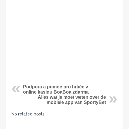
Podpora a pomoc pro hráče v
online kasinu BoaBoa zdarma
Alles wat je moet weten over de
mobiele app van SportyBet
No related posts.