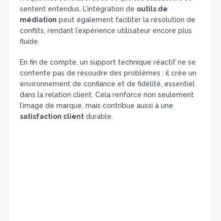
sentent entendus. L’intégration de
outils de
médiation
peut également faciliter la résolution de
conflits, rendant l’expérience utilisateur encore plus
fluide.
En fin de compte, un support technique réactif ne se
contente pas de résoudre des problèmes ; il crée un
environnement de confiance et de fidélité, essentiel
dans la relation client. Cela renforce non seulement
l’image de marque, mais contribue aussi à une
satisfaction client
durable.