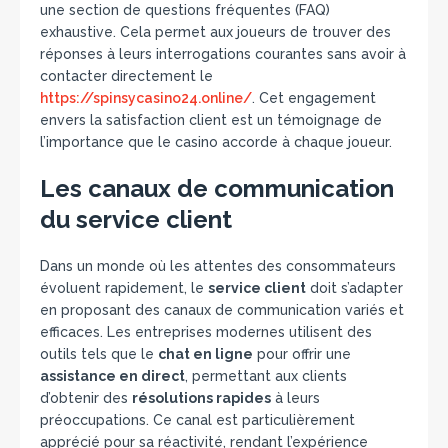
une section de questions fréquentes (FAQ)
exhaustive. Cela permet aux joueurs de trouver des
réponses à leurs interrogations courantes sans avoir à
contacter directement le
https://spinsycasino24.online/
. Cet engagement
envers la satisfaction client est un témoignage de
l’importance que le casino accorde à chaque joueur.
Les canaux de communication
du service client
Dans un monde où les attentes des consommateurs
évoluent rapidement, le
service client
doit s’adapter
en proposant des canaux de communication variés et
efficaces. Les entreprises modernes utilisent des
outils tels que le
chat en ligne
pour offrir une
assistance en direct
, permettant aux clients
d’obtenir des
résolutions rapides
à leurs
préoccupations. Ce canal est particulièrement
apprécié pour sa réactivité, rendant l’expérience