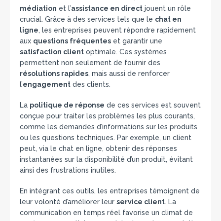
médiation
et l’
assistance en direct
jouent un rôle
crucial. Grâce à des services tels que le
chat en
ligne
, les entreprises peuvent répondre rapidement
aux
questions fréquentes
et garantir une
satisfaction client
optimale. Ces systèmes
permettent non seulement de fournir des
résolutions rapides
, mais aussi de renforcer
l’
engagement
des clients.
La
politique de réponse
de ces services est souvent
conçue pour traiter les problèmes les plus courants,
comme les demandes d’informations sur les produits
ou les questions techniques. Par exemple, un client
peut, via le chat en ligne, obtenir des réponses
instantanées sur la disponibilité d’un produit, évitant
ainsi des frustrations inutiles.
En intégrant ces outils, les entreprises témoignent de
leur volonté d’améliorer leur
service client
. La
communication en temps réel favorise un climat de