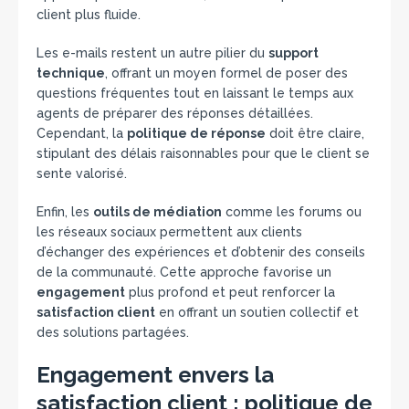
client plus fluide.
Les e-mails restent un autre pilier du
support
technique
, offrant un moyen formel de poser des
questions fréquentes tout en laissant le temps aux
agents de préparer des réponses détaillées.
Cependant, la
politique de réponse
doit être claire,
stipulant des délais raisonnables pour que le client se
sente valorisé.
Enfin, les
outils de médiation
comme les forums ou
les réseaux sociaux permettent aux clients
d’échanger des expériences et d’obtenir des conseils
de la communauté. Cette approche favorise un
engagement
plus profond et peut renforcer la
satisfaction client
en offrant un soutien collectif et
des solutions partagées.
Engagement envers la
satisfaction client : politique de