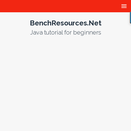
BenchResources.Net
Java tutorial for beginners