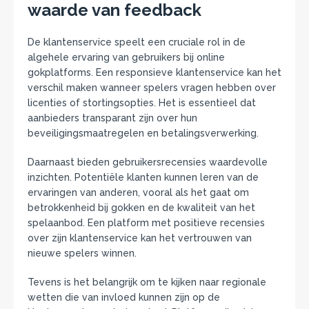
waarde van feedback
De klantenservice speelt een cruciale rol in de
algehele ervaring van gebruikers bij online
gokplatforms. Een responsieve klantenservice kan het
verschil maken wanneer spelers vragen hebben over
licenties of stortingsopties. Het is essentieel dat
aanbieders transparant zijn over hun
beveiligingsmaatregelen en betalingsverwerking.
Daarnaast bieden gebruikersrecensies waardevolle
inzichten. Potentiële klanten kunnen leren van de
ervaringen van anderen, vooral als het gaat om
betrokkenheid bij gokken en de kwaliteit van het
spelaanbod. Een platform met positieve recensies
over zijn klantenservice kan het vertrouwen van
nieuwe spelers winnen.
Tevens is het belangrijk om te kijken naar regionale
wetten die van invloed kunnen zijn op de