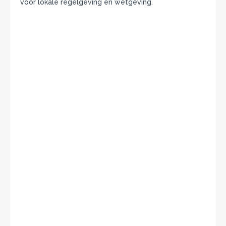
voor lokale regelgeving en wetgeving.