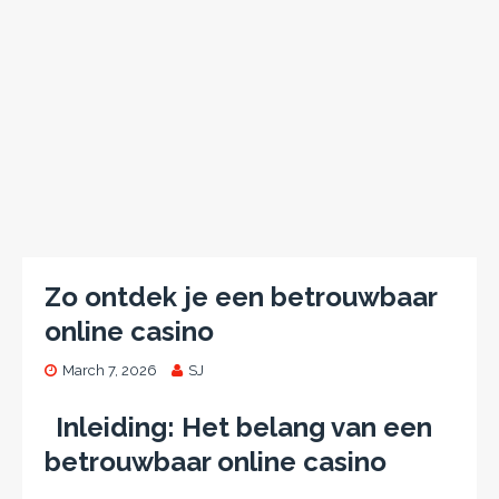
Zo ontdek je een betrouwbaar
online casino
March 7, 2026
SJ
Inleiding: Het belang van een
betrouwbaar online casino