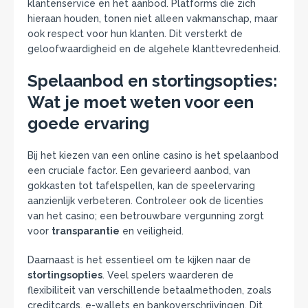
klantenservice en het aanbod. Platforms die zich
hieraan houden, tonen niet alleen vakmanschap, maar
ook respect voor hun klanten. Dit versterkt de
geloofwaardigheid en de algehele klanttevredenheid.
Spelaanbod en stortingsopties:
Wat je moet weten voor een
goede ervaring
Bij het kiezen van een online casino is het spelaanbod
een cruciale factor. Een gevarieerd aanbod, van
gokkasten tot tafelspellen, kan de speelervaring
aanzienlijk verbeteren. Controleer ook de licenties
van het casino; een betrouwbare vergunning zorgt
voor
transparantie
en veiligheid.
Daarnaast is het essentieel om te kijken naar de
stortingsopties
. Veel spelers waarderen de
flexibiliteit van verschillende betaalmethoden, zoals
creditcards, e-wallets en bankoverschrijvingen. Dit