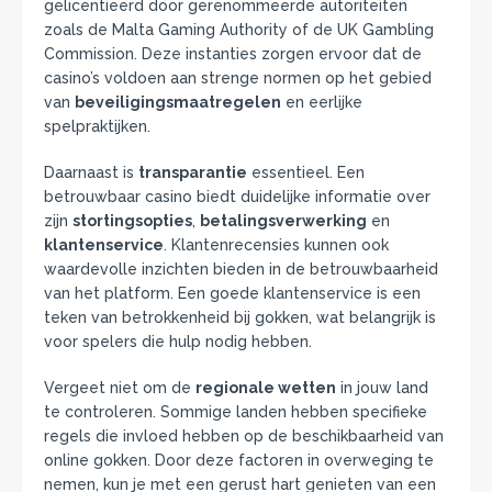
gelicentieerd door gerenommeerde autoriteiten
zoals de Malta Gaming Authority of de UK Gambling
Commission. Deze instanties zorgen ervoor dat de
casino’s voldoen aan strenge normen op het gebied
van
beveiligingsmaatregelen
en eerlijke
spelpraktijken.
Daarnaast is
transparantie
essentieel. Een
betrouwbaar casino biedt duidelijke informatie over
zijn
stortingsopties
,
betalingsverwerking
en
klantenservice
. Klantenrecensies kunnen ook
waardevolle inzichten bieden in de betrouwbaarheid
van het platform. Een goede klantenservice is een
teken van betrokkenheid bij gokken, wat belangrijk is
voor spelers die hulp nodig hebben.
Vergeet niet om de
regionale wetten
in jouw land
te controleren. Sommige landen hebben specifieke
regels die invloed hebben op de beschikbaarheid van
online gokken. Door deze factoren in overweging te
nemen, kun je met een gerust hart genieten van een