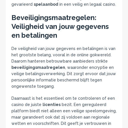
gevarieerd
spelaanbod
in een veilig en legaal casino.
Beveiligingsmaatregelen:
Veiligheid van jouw gegevens
en betalingen
De veiligheid van jouw gegevens en betalingen is van
het grootste belang, vooral in de online gokwereld.
Daarom hanteren betrouwbare aanbieders strikte
beveiligingsmaatregelen
, waaronder encryptie en
veilige betalingsverwerking. Dit zorgt ervoor dat jouw
persoonlijke informatie beschermd blijft tegen
ongewenste toegang.
Daarnaast is het essentieel om te controleren of een
casino de juiste
licenties
bezit. Een gereguleerd
platform biedt niet alleen een veilige speelomgeving,
maar garandeert ook dat zij voldoen aan regionale
wetten en voorschriften. Dit geeft je vertrouwen in