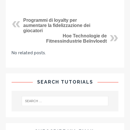
Programmi di loyalty per
aumentare la fidelizzazione dei
giocatori
Hoe Technologie de
Fitnessindustrie Beïnvloedt
No related posts.
SEARCH TUTORIALS