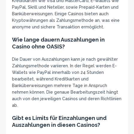
Kreditkarten wie Visa und MasterCard, E-Wallets wie
PayPal, Skrill und Neteller, sowie Prepaid-Karten und
Banküberweisungen. Einige Casinos bieten auch
Kryptowährungen als Zahlungsmethode an, was eine
anonyme und sichere Transaktion ermöglicht.
Wie lange dauern Auszahlungen in
Casino ohne OASIS?
Die Dauer von Auszahlungen kann je nach gewählter
Zahlungsmethode variieren. In der Regel werden E-
Wallets wie PayPal innerhalb von 24 Stunden
bearbeitet, während Kreditkarten und
Banküberweisungen mehrere Tage in Anspruch
nehmen können. Die genaue Bearbeitungszeit hängt
auch von den jeweiligen Casinos und deren Richtlinien
ab.
Gibt es Limits für Einzahlungen und
Auszahlungen in diesen Casinos?