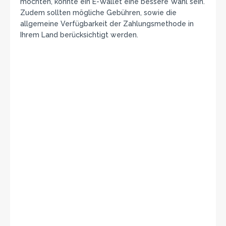
möchten, könnte ein E-Wallet eine bessere Wahl sein.
Zudem sollten mögliche Gebühren, sowie die
allgemeine Verfügbarkeit der Zahlungsmethode in
Ihrem Land berücksichtigt werden.