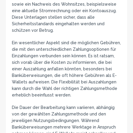
sowie ein Nachweis des Wohnsitzes, beispielsweise
eine aktuelle Stromrechnung oder ein Kontoauszug.
Diese Unterlagen stellen sicher, dass alle
Sicherheitsstandards eingehalten werden und
schützen vor Betrug.
Ein wesentlicher Aspekt sind die möglichen Gebühren,
die mit den unterschiedlichen Zahlungsoptionen für
Einzahlungen verbunden sein können. Es ist ratsam,
sich vorab über die Kosten zu informieren, die bei
einer Auszahlung anfallen könnten, besonders bei
Banküberweisungen, die oft höhere Gebühren als E-
Wallets aufweisen. Die Flexibilität bei Auszahlungen
kann durch die Wahl der richtigen Zahlungsmethode
erheblich beeinflusst werden.
Die Dauer der Bearbeitung kann variieren, abhängig
von der gewählten Zahlungsmethode und den
jeweiligen Nutzungsbedingungen. Während
Banküberweisungen mehrere Werktage in Anspruch