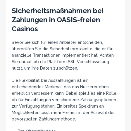
Sicherheitsmaßnahmen bei
Zahlungen in OASIS-freien
Casinos
Bevor Sie sich für einen Anbieter entscheiden,
überprüfen Sie die Sicherheitsprotokolle, die er für
finanzielle Transaktionen implementiert hat. Achten
Sie darauf, ob die Plattform SSL-Verschlüsselung
nutzt, um Ihre Daten zu schützen.
Die Flexibilität bei Auszahlungen ist ein
entscheidendes Merkmal, das das Nutzererlebnis
erheblich verbessern kann. Dabei spielt es eine Rolle,
ob für Einzahlungen verschiedene Zahlungsoptionen
zur Verfügung stehen. Ein breites Spektrum an
Möglichkeiten lässt mehr Freiheit in der Auswahl der
bevorzugten Zahlungsmethode.