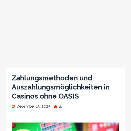
Zahlungsmethoden und
Auszahlungsmöglichkeiten in
Casinos ohne OASIS
December 13, 2025
SJ