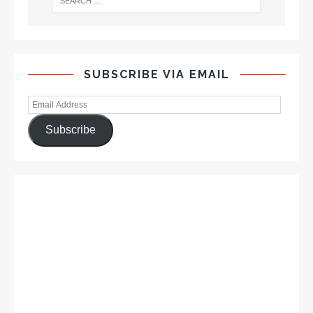
SUBSCRIBE VIA EMAIL
Subscribe