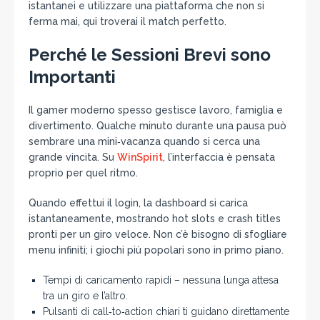
istantanei e utilizzare una piattaforma che non si
ferma mai, qui troverai il match perfetto.
Perché le Sessioni Brevi sono
Importanti
Il gamer moderno spesso gestisce lavoro, famiglia e
divertimento. Qualche minuto durante una pausa può
sembrare una mini‑vacanza quando si cerca una
grande vincita. Su
WinSpirit
, l’interfaccia è pensata
proprio per quel ritmo.
Quando effettui il login, la dashboard si carica
istantaneamente, mostrando hot slots e crash titles
pronti per un giro veloce. Non c’è bisogno di sfogliare
menu infiniti; i giochi più popolari sono in primo piano.
Tempi di caricamento rapidi – nessuna lunga attesa
tra un giro e l’altro.
Pulsanti di call‑to‑action chiari ti guidano direttamente