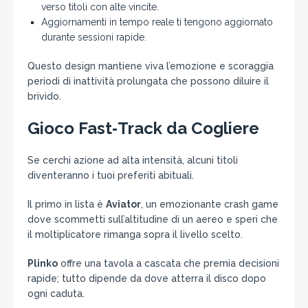
verso titoli con alte vincite.
Aggiornamenti in tempo reale ti tengono aggiornato
durante sessioni rapide.
Questo design mantiene viva l’emozione e scoraggia
periodi di inattività prolungata che possono diluire il
brivido.
Gioco Fast‑Track da Cogliere
Se cerchi azione ad alta intensità, alcuni titoli
diventeranno i tuoi preferiti abituali.
Il primo in lista è
Aviator
, un emozionante crash game
dove scommetti sull’altitudine di un aereo e speri che
il moltiplicatore rimanga sopra il livello scelto.
Plinko
offre una tavola a cascata che premia decisioni
rapide; tutto dipende da dove atterra il disco dopo
ogni caduta.