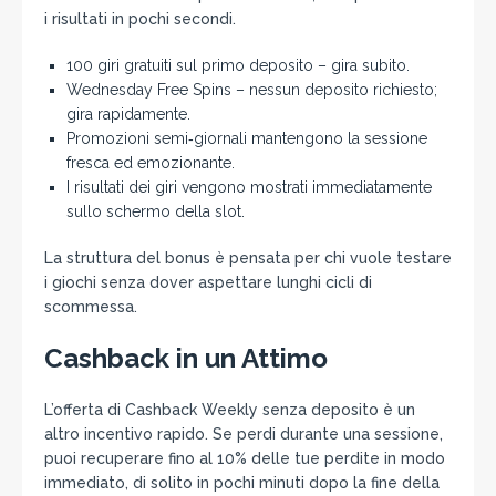
i risultati in pochi secondi.
100 giri gratuiti sul primo deposito – gira subito.
Wednesday Free Spins – nessun deposito richiesto;
gira rapidamente.
Promozioni semi‑giornali mantengono la sessione
fresca ed emozionante.
I risultati dei giri vengono mostrati immediatamente
sullo schermo della slot.
La struttura del bonus è pensata per chi vuole testare
i giochi senza dover aspettare lunghi cicli di
scommessa.
Cashback in un Attimo
L’offerta di Cashback Weekly senza deposito è un
altro incentivo rapido. Se perdi durante una sessione,
puoi recuperare fino al 10% delle tue perdite in modo
immediato, di solito in pochi minuti dopo la fine della