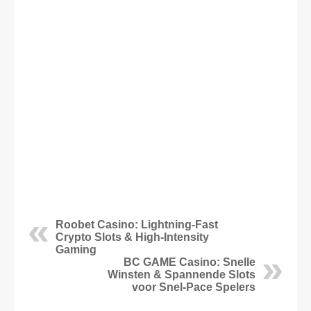
Roobet Casino: Lightning‑Fast
Crypto Slots & High‑Intensity
Gaming
BC GAME Casino: Snelle
Winsten & Spannende Slots
voor Snel‑Pace Spelers