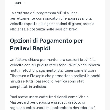
punta.
La struttura del programma VIP si allinea
perfettamente con i giocatori che apprezzano la
velocità rispetto a lunghe sessioni di gioco; premia
efficienza e costanza nelle sessioni brevi.
Opzioni di Pagamento per
Prelievi Rapidi
Un fattore chiave per mantenere sessioni brevi è la
velocità con cui puoi ritirare i fondi. WinSpirit supporta
molti metodi di pagamento istantanei come Bitcoin,
Ethereum e Flexepin che permettono prelievi in pochi
minuti se tutti i passaggi di verifica sono stati
completati in anticipo.
Puoi anche usare carte tradizionali come Visa o
Mastercard per depositi e prelievi; di solito si
regolano entro un’ora ma potrebbero richiedere più