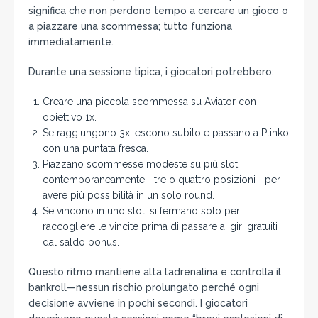
significa che non perdono tempo a cercare un gioco o
a piazzare una scommessa; tutto funziona
immediatamente.
Durante una sessione tipica, i giocatori potrebbero:
Creare una piccola scommessa su Aviator con
obiettivo 1x.
Se raggiungono 3x, escono subito e passano a Plinko
con una puntata fresca.
Piazzano scommesse modeste su più slot
contemporaneamente—tre o quattro posizioni—per
avere più possibilità in un solo round.
Se vincono in uno slot, si fermano solo per
raccogliere le vincite prima di passare ai giri gratuiti
dal saldo bonus.
Questo ritmo mantiene alta l’adrenalina e controlla il
bankroll—nessun rischio prolungato perché ogni
decisione avviene in pochi secondi. I giocatori