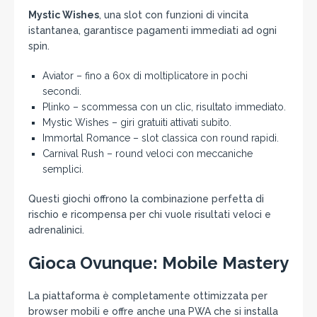
Mystic Wishes
, una slot con funzioni di vincita
istantanea, garantisce pagamenti immediati ad ogni
spin.
Aviator – fino a 60x di moltiplicatore in pochi
secondi.
Plinko – scommessa con un clic, risultato immediato.
Mystic Wishes – giri gratuiti attivati subito.
Immortal Romance – slot classica con round rapidi.
Carnival Rush – round veloci con meccaniche
semplici.
Questi giochi offrono la combinazione perfetta di
rischio e ricompensa per chi vuole risultati veloci e
adrenalinici.
Gioca Ovunque: Mobile Mastery
La piattaforma è completamente ottimizzata per
browser mobili e offre anche una PWA che si installa