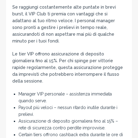
Se raggiungi costantemente alte puntate in brevi
burst, il VIP Club ti premia con vantaggi che si
adattano al tuo ritmo veloce. I personal manager
sono pronti a gestire i prelievi in tempo reale,
assicurandoti di non aspettare mai più di qualche
minuto per i tuoi fondi.
Le tier VIP offrono assicurazione di deposito
giornaliera fino al 15%. Per chi spinge per vittorie
rapide regolarmente, questa assicurazione protegge
da imprevisti che potrebbero interrompere il flusso
della sessione.
Manager VIP personale – assistenza immediata
quando serve.
Payout più veloci – nessun ritardo inutile durante i
prelievi.
Assicurazione di deposito giornaliera fino al 15% –
rete di sicurezza contro perdite improvvise.
Certain tiers offrono cashback extra durante le ore di