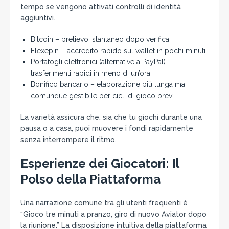
tempo se vengono attivati controlli di identità
aggiuntivi.
Bitcoin – prelievo istantaneo dopo verifica.
Flexepin – accredito rapido sul wallet in pochi minuti.
Portafogli elettronici (alternative a PayPal) –
trasferimenti rapidi in meno di un’ora.
Bonifico bancario – elaborazione più lunga ma
comunque gestibile per cicli di gioco brevi.
La varietà assicura che, sia che tu giochi durante una
pausa o a casa, puoi muovere i fondi rapidamente
senza interrompere il ritmo.
Esperienze dei Giocatori: Il
Polso della Piattaforma
Una narrazione comune tra gli utenti frequenti è
“Gioco tre minuti a pranzo, giro di nuovo Aviator dopo
la riunione.” La disposizione intuitiva della piattaforma