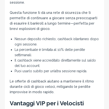
sessione.
Questa funzione ti dà una rete di sicurezza che ti
permette di continuare a giocare senza preoccuparti
di esaurire il bankroll a lungo termine—perfetta per
brevi esplosioni di gioco.
Nessun deposito richiesto; cashback istantaneo dopo
ogni sessione.
La percentuale è limitata al 10% delle perdite
settimanali.
Il cashback viene accreditato direttamente sul saldo
del tuo account.
Puoi usarlo subito per un’altra sessione rapida.
Le offerte di cashback aiutano a mantenere il ritmo
durante cicli di gioco veloci, mitigando le perdite
improvvise in modo rapido.
Vantaggi VIP per i Velocisti