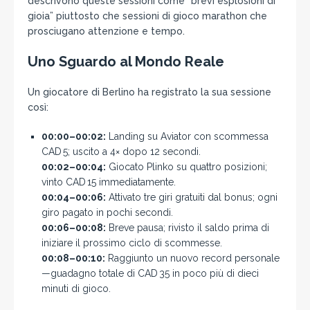
descrivono queste sessioni come “brevi esplosioni di
gioia” piuttosto che sessioni di gioco marathon che
prosciugano attenzione e tempo.
Uno Sguardo al Mondo Reale
Un giocatore di Berlino ha registrato la sua sessione
così:
00:00–00:02:
Landing su Aviator con scommessa
CAD 5; uscito a 4× dopo 12 secondi.
00:02–00:04:
Giocato Plinko su quattro posizioni;
vinto CAD 15 immediatamente.
00:04–00:06:
Attivato tre giri gratuiti dal bonus; ogni
giro pagato in pochi secondi.
00:06–00:08:
Breve pausa; rivisto il saldo prima di
iniziare il prossimo ciclo di scommesse.
00:08–00:10:
Raggiunto un nuovo record personale
—guadagno totale di CAD 35 in poco più di dieci
minuti di gioco.