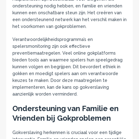
ondersteuning nodig hebben, en familie en vrienden
kunnen een onschatbare steun zijn. Het creëren van
een ondersteunend netwerk kan het verschil maken in
het voorkomen van gokproblemen.
Verantwoordelijkheidsprogramma’s en
spelersmonitoring zijn ook effectieve
preventiemaatregelen. Veel online gokplatforms
bieden tools aan waarmee spelers hun speelgedrag
kunnen volgen en begrijpen. Dit bevordert ethiek in
gokken en moedigt spelers aan om verantwoorde
keuzes te maken. Door deze maatregelen te
implementeren, kan de kans op gokverslaving
aanzienlijk worden verminderd.
Ondersteuning van Familie en
Vrienden bij Gokproblemen
Gokverslaving herkennen is cruciaal voor een tijdige