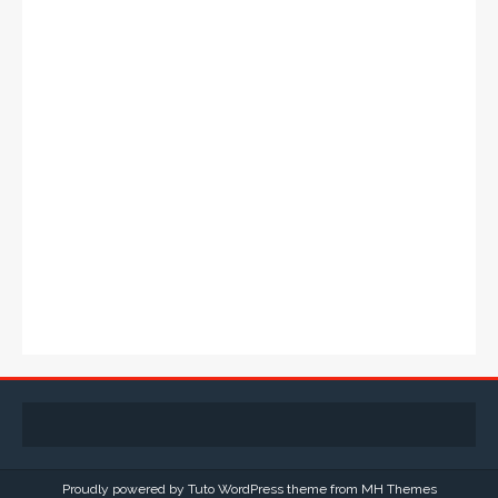
Proudly powered by Tuto WordPress theme from
MH Themes