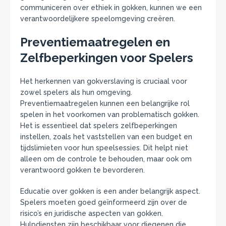
communiceren over ethiek in gokken, kunnen we een
verantwoordelijkere speelomgeving creëren.
Preventiemaatregelen en
Zelfbeperkingen voor Spelers
Het herkennen van gokverslaving is cruciaal voor
zowel spelers als hun omgeving.
Preventiemaatregelen kunnen een belangrijke rol
spelen in het voorkomen van problematisch gokken.
Het is essentieel dat spelers zelfbeperkingen
instellen, zoals het vaststellen van een budget en
tijdslimieten voor hun speelsessies. Dit helpt niet
alleen om de controle te behouden, maar ook om
verantwoord gokken te bevorderen.
Educatie over gokken is een ander belangrijk aspect.
Spelers moeten goed geïnformeerd zijn over de
risico’s en juridische aspecten van gokken.
Hulpdiensten zijn beschikbaar voor diegenen die