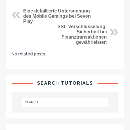
Eine detaillierte Untersuchung
des Mobile Gamings bei Seven
Play
SSL-Verschlüsselung:
Sicherheit bei
Finanztransaktionen
gewährleisten
No related posts.
SEARCH TUTORIALS