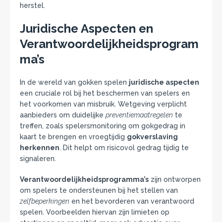
herstel.
Juridische Aspecten en
Verantwoordelijkheidsprogram
ma’s
In de wereld van gokken spelen
juridische aspecten
een cruciale rol bij het beschermen van spelers en
het voorkomen van misbruik. Wetgeving verplicht
aanbieders om duidelijke
preventiemaatregelen
te
treffen, zoals spelersmonitoring om gokgedrag in
kaart te brengen en vroegtijdig
gokverslaving
herkennen
. Dit helpt om risicovol gedrag tijdig te
signaleren.
Verantwoordelijkheidsprogramma’s
zijn ontworpen
om spelers te ondersteunen bij het stellen van
zelfbeperkingen
en het bevorderen van verantwoord
spelen. Voorbeelden hiervan zijn limieten op