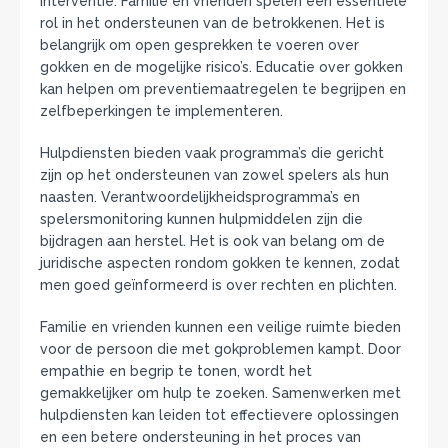
interventie. Familie en vrienden spelen een essentiële
rol in het ondersteunen van de betrokkenen. Het is
belangrijk om open gesprekken te voeren over
gokken en de mogelijke risico’s. Educatie over gokken
kan helpen om preventiemaatregelen te begrijpen en
zelfbeperkingen te implementeren.
Hulpdiensten bieden vaak programma’s die gericht
zijn op het ondersteunen van zowel spelers als hun
naasten. Verantwoordelijkheidsprogramma’s en
spelersmonitoring kunnen hulpmiddelen zijn die
bijdragen aan herstel. Het is ook van belang om de
juridische aspecten rondom gokken te kennen, zodat
men goed geïnformeerd is over rechten en plichten.
Familie en vrienden kunnen een veilige ruimte bieden
voor de persoon die met gokproblemen kampt. Door
empathie en begrip te tonen, wordt het
gemakkelijker om hulp te zoeken. Samenwerken met
hulpdiensten kan leiden tot effectievere oplossingen
en een betere ondersteuning in het proces van