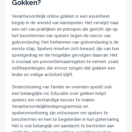
Gokken?
Verantwoordelijk online gokken is een essentieel
begrip in de wereld van kansspelen. Het verwijst naar
een set van praktijken en principes die gericht zijn op
het beschermen van spelers tegen de risico’s van
gokverslaving. Het herkennen van gokverslaving is de
eerste stap. Spelers moeten zich bewust zijn van hun
speelgedrag en de mogelijke gevolgen daarvan. Het
is cruciaal om preventiemaatregelen te nemen, zoals
zelfbeperkingen, die ervoor zorgen dat gokken een
leuke en veilige activiteit blijft.
Ondersteuning van familie en vrienden speelt ook
een belangrijke rol. Educatie over gokken helpt
spelers om verstandige keuzes te maken.
Verantwoordelijkheidsprogramma’s en
spelersmonitoring zijn ontworpen om spelers te
beschermen en hen te begeleiden in hun gokervaring.
Het is ook belangrijk om aandacht te besteden aan