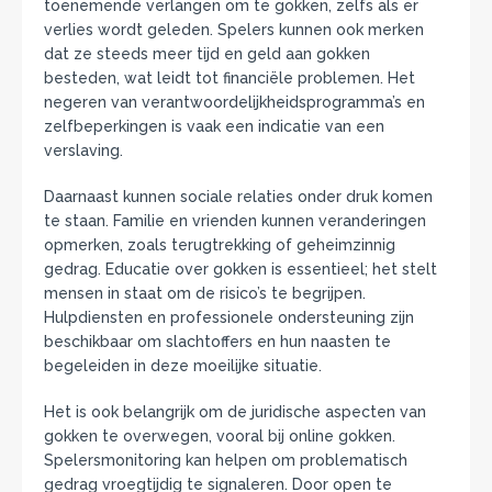
toenemende verlangen om te gokken, zelfs als er
verlies wordt geleden. Spelers kunnen ook merken
dat ze steeds meer tijd en geld aan gokken
besteden, wat leidt tot financiële problemen. Het
negeren van verantwoordelijkheidsprogramma’s en
zelfbeperkingen is vaak een indicatie van een
verslaving.
Daarnaast kunnen sociale relaties onder druk komen
te staan. Familie en vrienden kunnen veranderingen
opmerken, zoals terugtrekking of geheimzinnig
gedrag. Educatie over gokken is essentieel; het stelt
mensen in staat om de risico’s te begrijpen.
Hulpdiensten en professionele ondersteuning zijn
beschikbaar om slachtoffers en hun naasten te
begeleiden in deze moeilijke situatie.
Het is ook belangrijk om de juridische aspecten van
gokken te overwegen, vooral bij online gokken.
Spelersmonitoring kan helpen om problematisch
gedrag vroegtijdig te signaleren. Door open te