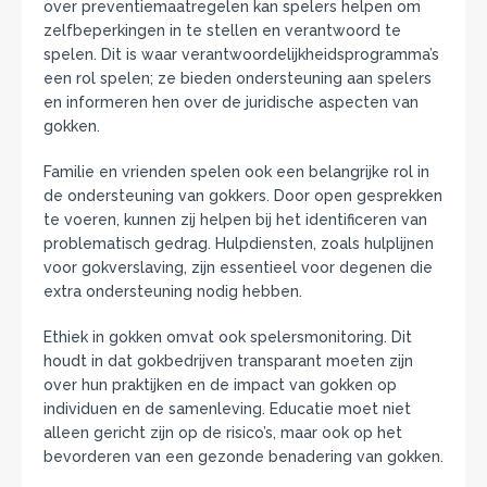
over preventiemaatregelen kan spelers helpen om
zelfbeperkingen in te stellen en verantwoord te
spelen. Dit is waar verantwoordelijkheidsprogramma’s
een rol spelen; ze bieden ondersteuning aan spelers
en informeren hen over de juridische aspecten van
gokken.
Familie en vrienden spelen ook een belangrijke rol in
de ondersteuning van gokkers. Door open gesprekken
te voeren, kunnen zij helpen bij het identificeren van
problematisch gedrag. Hulpdiensten, zoals hulplijnen
voor gokverslaving, zijn essentieel voor degenen die
extra ondersteuning nodig hebben.
Ethiek in gokken omvat ook spelersmonitoring. Dit
houdt in dat gokbedrijven transparant moeten zijn
over hun praktijken en de impact van gokken op
individuen en de samenleving. Educatie moet niet
alleen gericht zijn op de risico’s, maar ook op het
bevorderen van een gezonde benadering van gokken.