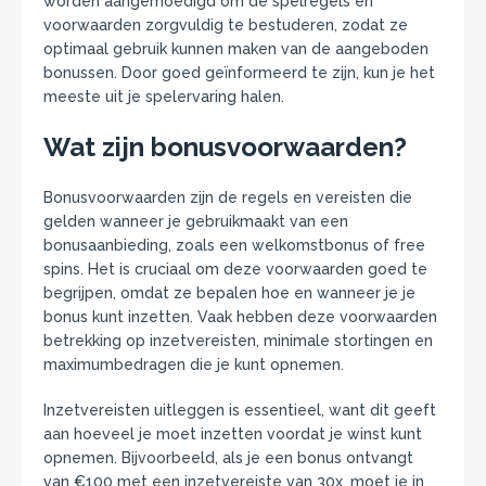
worden aangemoedigd om de spelregels en
voorwaarden zorgvuldig te bestuderen, zodat ze
optimaal gebruik kunnen maken van de aangeboden
bonussen. Door goed geïnformeerd te zijn, kun je het
meeste uit je spelervaring halen.
Wat zijn bonusvoorwaarden?
Bonusvoorwaarden zijn de regels en vereisten die
gelden wanneer je gebruikmaakt van een
bonusaanbieding, zoals een welkomstbonus of free
spins. Het is cruciaal om deze voorwaarden goed te
begrijpen, omdat ze bepalen hoe en wanneer je je
bonus kunt inzetten. Vaak hebben deze voorwaarden
betrekking op inzetvereisten, minimale stortingen en
maximumbedragen die je kunt opnemen.
Inzetvereisten uitleggen is essentieel, want dit geeft
aan hoeveel je moet inzetten voordat je winst kunt
opnemen. Bijvoorbeeld, als je een bonus ontvangt
van €100 met een inzetvereiste van 30x, moet je in