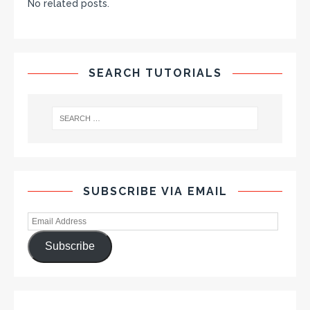
No related posts.
SEARCH TUTORIALS
SUBSCRIBE VIA EMAIL
Subscribe