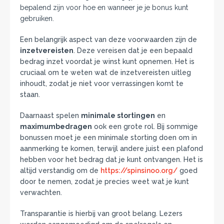
bepalend zijn voor hoe en wanneer je je bonus kunt
gebruiken.
Een belangrijk aspect van deze voorwaarden zijn de
inzetvereisten
. Deze vereisen dat je een bepaald
bedrag inzet voordat je winst kunt opnemen. Het is
cruciaal om te weten wat de inzetvereisten uitleg
inhoudt, zodat je niet voor verrassingen komt te
staan.
Daarnaast spelen
minimale stortingen
en
maximumbedragen
ook een grote rol. Bij sommige
bonussen moet je een minimale storting doen om in
aanmerking te komen, terwijl andere juist een plafond
hebben voor het bedrag dat je kunt ontvangen. Het is
altijd verstandig om de
https://spinsinoo.org/
goed
door te nemen, zodat je precies weet wat je kunt
verwachten.
Transparantie is hierbij van groot belang. Lezers