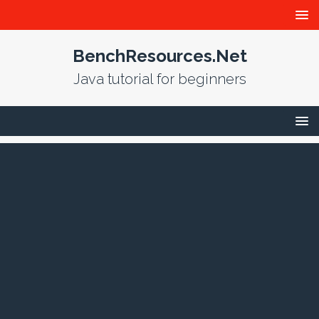
BenchResources.Net
Java tutorial for beginners