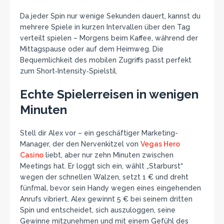
Da jeder Spin nur wenige Sekunden dauert, kannst du
mehrere Spiele in kurzen Intervallen über den Tag
verteilt spielen – Morgens beim Kaffee, während der
Mittagspause oder auf dem Heimweg. Die
Bequemlichkeit des mobilen Zugriffs passt perfekt
zum Short‑Intensity‑Spielstil.
Echte Spielerreisen in wenigen
Minuten
Stell dir Alex vor – ein geschäftiger Marketing-
Manager, der den Nervenkitzel von
Vegas Hero
Casino
liebt, aber nur zehn Minuten zwischen
Meetings hat. Er loggt sich ein, wählt „Starburst“
wegen der schnellen Walzen, setzt 1 € und dreht
fünfmal, bevor sein Handy wegen eines eingehenden
Anrufs vibriert. Alex gewinnt 5 € bei seinem dritten
Spin und entscheidet, sich auszuloggen, seine
Gewinne mitzunehmen und mit einem Gefühl des