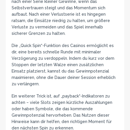
nach einer Serie kleiner Gewinne, wenn das
Selbstvertrauen steigt und das Momentum sich
aufbaut. Nach einer Verlustserie ist es hingegen
ratsam, die Einsätze niedrig zu halten, um größere
Verluste zu vermeiden und das Spiel innerhalb
sicherer Grenzen zu halten.
Die „Quick Spin“-Funktion des Casinos ermöglicht es
dir, eine bereits schnelle Runde mit minimaler
Verzögerung zu verdoppeln. Indem du kurz vor dem
Stoppen der letzten Walze einen zusätzlichen
Einsatz platzierst, kannst du das Gewinnpotenzial
maximieren, ohne die Dauer deiner Session erheblich
zu verlängern.
Ein weiterer Trick ist, auf „payback“-Indikatoren zu
achten – viele Slots zeigen kürzliche Auszahlungen
oder haben Symbole, die das kommende
Gewinnpotenzial hervorheben. Das Nutzen dieser
Hinweise kann dir helfen, den richtigen Moment für
den nächsten Spin zu erkennen.