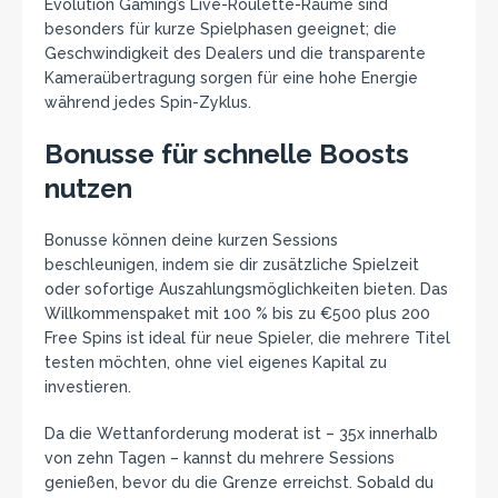
Evolution Gaming’s Live-Roulette-Räume sind
besonders für kurze Spielphasen geeignet; die
Geschwindigkeit des Dealers und die transparente
Kameraübertragung sorgen für eine hohe Energie
während jedes Spin-Zyklus.
Bonusse für schnelle Boosts
nutzen
Bonusse können deine kurzen Sessions
beschleunigen, indem sie dir zusätzliche Spielzeit
oder sofortige Auszahlungsmöglichkeiten bieten. Das
Willkommenspaket mit 100 % bis zu €500 plus 200
Free Spins ist ideal für neue Spieler, die mehrere Titel
testen möchten, ohne viel eigenes Kapital zu
investieren.
Da die Wettanforderung moderat ist – 35x innerhalb
von zehn Tagen – kannst du mehrere Sessions
genießen, bevor du die Grenze erreichst. Sobald du