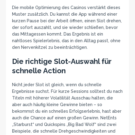
Die mobile Optimierung des Casinos verstärkt dieses
Muster zusätzlich. Du kannst die App während einer
kurzen Pause bei der Arbeit öffnen, einen Slot drehen,
der sofort auszahlt, und sie wieder schließen, bevor
das Mittagessen kommt. Das Ergebnis ist ein
nahtloses Spielerlebnis, das in den Alltag passt, ohne
den Nervenkitzel zu beeinträchtigen.
Die richtige Slot-Auswahl für
schnelle Action
Nicht jeder Slot ist gleich, wenn du schnelle
Ergebnisse suchst. Für kurze Sessions solltest du nach
Titeln mit höherer Volatilität Ausschau halten, die
aber auch häufig kleine Gewinne bieten – so
bekommst du ein schnelles Erfolgserlebnis, hast aber
auch die Chance auf einen großen Gewinn. NetEnts
„Starburst“ und Quickspins „Big Bad Wolf“ sind zwei
Beispiele, die schnelle Drehgeschwindigkeiten und