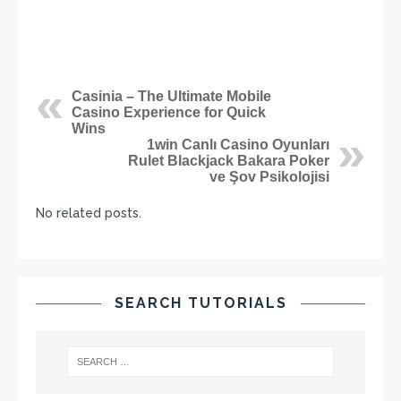
Casinia – The Ultimate Mobile
Casino Experience for Quick
Wins
1win Canlı Casino Oyunları
Rulet Blackjack Bakara Poker
ve Şov Psikolojisi
No related posts.
SEARCH TUTORIALS