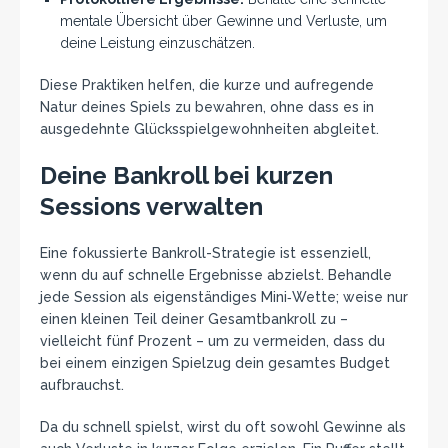
mentale Übersicht über Gewinne und Verluste, um
deine Leistung einzuschätzen.
Diese Praktiken helfen, die kurze und aufregende
Natur deines Spiels zu bewahren, ohne dass es in
ausgedehnte Glücksspielgewohnheiten abgleitet.
Deine Bankroll bei kurzen
Sessions verwalten
Eine fokussierte Bankroll-Strategie ist essenziell,
wenn du auf schnelle Ergebnisse abzielst. Behandle
jede Session als eigenständiges Mini‑Wette; weise nur
einen kleinen Teil deiner Gesamtbankroll zu –
vielleicht fünf Prozent – um zu vermeiden, dass du
bei einem einzigen Spielzug dein gesamtes Budget
aufbrauchst.
Da du schnell spielst, wirst du oft sowohl Gewinne als