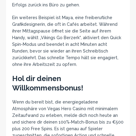
Erfolgs zurück ins Büro zu gehen.
Ein weiteres Beispiel ist Maya, eine freiberufliche
Grafikdesignerin, die oft in Cafés arbeitet. Während
ihrer Mittagspause öffnet sie die Seite auf ihrem
Handy, wählt „Vikings Go Berzerk“, aktiviert den Quick
Spin-Modus und beendet in acht Minuten acht
Runden, bevor sie wieder an ihren Schreibtisch
zurückkehrt. Das schnelle Tempo hält sie engagiert,
ohne ihre Arbeitszeit zu opfern.
Hol dir deinen
Willkommensbonus!
Wenn du bereit bist, die energiegeladene
Atmosphäre von Vegas Hero Casino mit minimalem
Zeitaufwand zu erleben, melde dich noch heute an
und sichere dir deinen 100%‑Match-Bonus bis zu €500
plus 200 Free Spins. Es ist genau auf Spieler
zugeschnitten, die sofortigen Action und schnelle