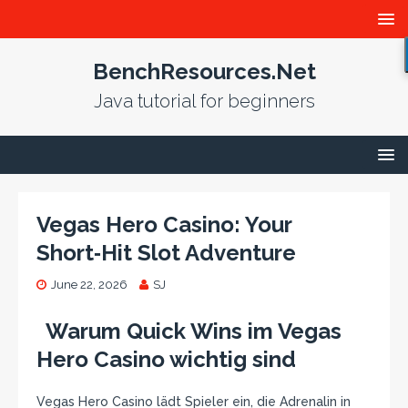
BenchResources.Net
Java tutorial for beginners
Vegas Hero Casino: Your
Short‑Hit Slot Adventure
June 22, 2026
SJ
Warum Quick Wins im Vegas
Hero Casino wichtig sind
Vegas Hero Casino lädt Spieler ein, die Adrenalin in