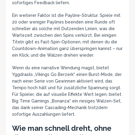
sofortiges Feedback liefern.
Ein weiterer Faktor ist die Payline-Struktur. Spiele mit
20 oder weniger Paylines beenden eine Runde oft
schneller als solche mit Dutzenden Linien, was die
Wartezeit zwischen den Spins verkürzt. Bei einigen
Titeln gibt es Fast-Spin-Optionen, mit denen du die
Countdown-Animation ganz überspringen kannst – nur
ein Klick, und die Walzen drehen wieder.
Wenn du eine narrative Wendung magst, bietet
Yggdrasils „Vikings Go Berzerk“ einen Burst-Mode, der
nach einer Serie von Gewinnen aktiviert wird, das
Tempo hoch hält und für zusätzliche Spannung sorgt.
Für Spieler, die auf visuelle Effekte Wert legen, bietet
Big Time Gamings „Bonanza“ ein riesiges Walzen-Set,
das dank seiner Cascading-Mechanik trotzdem
sofortige Auszahlungen liefert.
Wie man schnell dreht, ohne