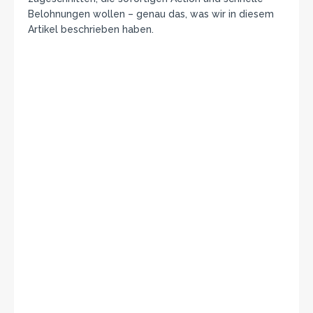
Belohnungen wollen – genau das, was wir in diesem
Artikel beschrieben haben.