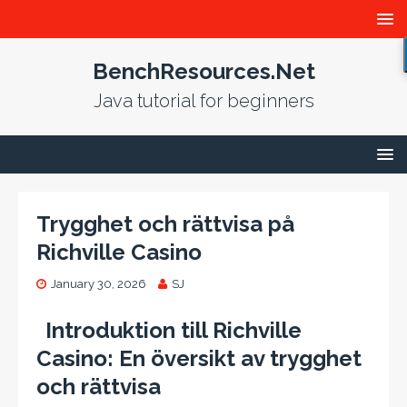
BenchResources.Net
Java tutorial for beginners
Trygghet och rättvisa på
Richville Casino
January 30, 2026
SJ
Introduktion till Richville
Casino: En översikt av trygghet
och rättvisa