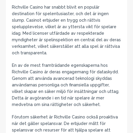
Richville Casino har snabbt blivit en populär
destination för spelentusiaster, och det är ingen
slump. Casinot erbjuder en trygg och rättvis
spelupplevelse, vilket är av yttersta vikt för spelare
idag. Med licenser utfärdade av respekterade
myndigheter är spelinspektion en central del av deras
verksamhet, vilket säkerställer att alla spel är rättvisa
och transparenta.
En av de mest framträdande egenskaperna hos
Richville Casino är deras engagemang för dataskydd.
Genom att använda avancerad teknologi skyddas
användarnas personliga och finansiella uppgifter,
vilket skapar en säker miljö för insättningar och uttag.
Detta är avgörande i en tid när spelare är mer
medvetna om sina rättigheter och säkerhet.
Förutom säkerhet är Richville Casino också proaktiva
när det gäller spelansvar. De erbjuder mått för
spelansvar och resurser för att hjälpa spelare att