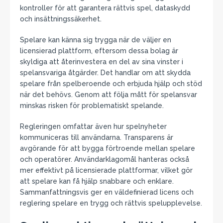
kontroller för att garantera rättvis spel, dataskydd
och insättningssäkerhet.
Spelare kan känna sig trygga när de väljer en
licensierad plattform, eftersom dessa bolag är
skyldiga att återinvestera en del av sina vinster i
spelansvariga åtgärder. Det handlar om att skydda
spelare från spelberoende och erbjuda hjälp och stöd
när det behövs. Genom att följa mått för spelansvar
minskas risken för problematiskt spelande.
Regleringen omfattar även hur spelnyheter
kommuniceras till användarna. Transparens är
avgörande för att bygga förtroende mellan spelare
och operatörer. Användarklagomål hanteras också
mer effektivt på licensierade plattformar, vilket gör
att spelare kan få hjälp snabbare och enklare.
Sammanfattningsvis ger en väldefinierad licens och
reglering spelare en trygg och rättvis spelupplevelse.