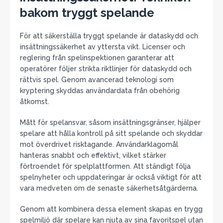
bakom tryggt spelande
För att säkerställa tryggt spelande är dataskydd och
insättningssäkerhet av yttersta vikt. Licenser och
reglering från spelinspektionen garanterar att
operatörer följer strikta riktlinjer för dataskydd och
rättvis spel. Genom avancerad teknologi som
kryptering skyddas användardata från obehörig
åtkomst.
Mått för spelansvar, såsom insättningsgränser, hjälper
spelare att hålla kontroll på sitt spelande och skyddar
mot överdrivet risktagande. Användarklagomål
hanteras snabbt och effektivt, vilket stärker
förtroendet för spelplattformen. Att ständigt följa
spelnyheter och uppdateringar är också viktigt för att
vara medveten om de senaste säkerhetsåtgärderna.
Genom att kombinera dessa element skapas en trygg
spelmiljö där spelare kan njuta av sina favoritspel utan