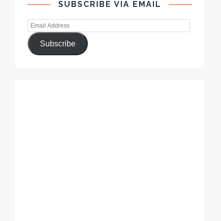
SUBSCRIBE VIA EMAIL
Subscribe