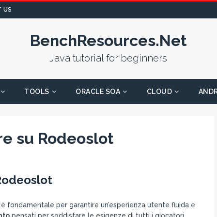
 US
BenchResources.Net
Java tutorial for beginners
TOOLS
ORACLE SOA
CLOUD
AND
ure su Rodeoslot
 Rodeoslot
 è fondamentale per garantire un’esperienza utente fluida e
nto
pensati per soddisfare le esigenze di tutti i giocatori,