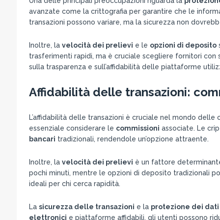
Una delle principali preoccupazioni riguarda la
protezione
avanzate come la crittografia per garantire che le informa
transazioni possono variare, ma la sicurezza non dovreb
Inoltre, la
velocità dei prelievi
e le
opzioni di deposito
s
trasferimenti rapidi, ma è cruciale scegliere fornitori con s
sulla trasparenza e sull’affidabilità delle piattaforme utili
Affidabilità delle transazioni: co
L’affidabilità delle transazioni è cruciale nel mondo delle
essenziale considerare le
commissioni
associate. Le crip
bancari
tradizionali, rendendole un’opzione attraente.
Inoltre, la
velocità dei prelievi
è un fattore determinante
pochi minuti, mentre le opzioni di deposito tradizionali p
ideali per chi cerca rapidità.
La
sicurezza delle transazioni
e la
protezione dei dati
elettronici
e piattaforme affidabili, gli utenti possono ridu