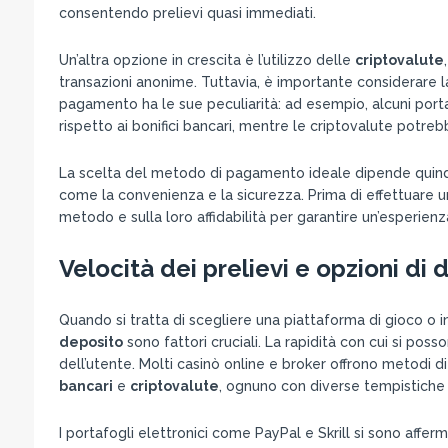
consentendo prelievi quasi immediati.
Un’altra opzione in crescita è l’utilizzo delle
criptovalute
transazioni anonime. Tuttavia, è importante considerare l
pagamento ha le sue peculiarità: ad esempio, alcuni port
rispetto ai bonifici bancari, mentre le criptovalute potr
La scelta del metodo di pagamento ideale dipende quindi 
come la convenienza e la sicurezza. Prima di effettuare un 
metodo e sulla loro affidabilità per garantire un’esperienza
Velocità dei prelievi e opzioni di 
Quando si tratta di scegliere una piattaforma di gioco o 
deposito
sono fattori cruciali. La rapidità con cui si pos
dell’utente. Molti casinò online e broker offrono metodi d
bancari
e
criptovalute
, ognuno con diverse tempistiche 
I portafogli elettronici come PayPal e Skrill si sono affe