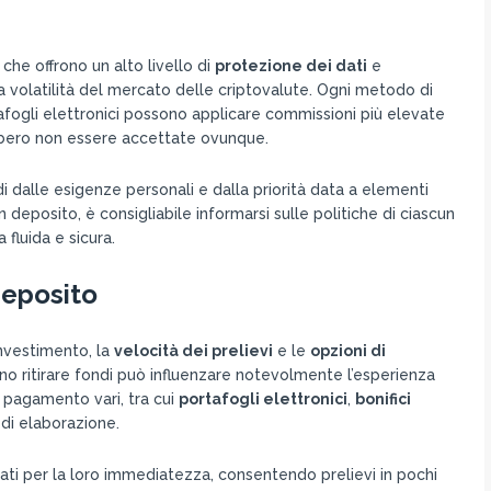
, che offrono un alto livello di
protezione dei dati
e
a volatilità del mercato delle criptovalute. Ogni metodo di
afogli elettronici possono applicare commissioni più elevate
ebbero non essere accettate ovunque.
dalle esigenze personali e dalla priorità data a elementi
deposito, è consigliabile informarsi sulle politiche di ciascun
 fluida e sicura.
deposito
investimento, la
velocità dei prelievi
e le
opzioni di
sono ritirare fondi può influenzare notevolmente l’esperienza
i pagamento vari, tra cui
portafogli elettronici
,
bonifici
di elaborazione.
rmati per la loro immediatezza, consentendo prelievi in pochi