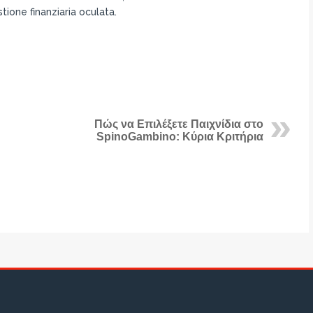
ione finanziaria oculata.
Πώς να Επιλέξετε Παιχνίδια στο
SpinoGambino: Κύρια Κριτήρια