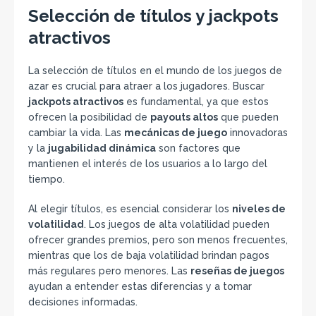
Selección de títulos y jackpots
atractivos
La selección de títulos en el mundo de los juegos de
azar es crucial para atraer a los jugadores. Buscar
jackpots atractivos
es fundamental, ya que estos
ofrecen la posibilidad de
payouts altos
que pueden
cambiar la vida. Las
mecánicas de juego
innovadoras
y la
jugabilidad dinámica
son factores que
mantienen el interés de los usuarios a lo largo del
tiempo.
Al elegir títulos, es esencial considerar los
niveles de
volatilidad
. Los juegos de alta volatilidad pueden
ofrecer grandes premios, pero son menos frecuentes,
mientras que los de baja volatilidad brindan pagos
más regulares pero menores. Las
reseñas de juegos
ayudan a entender estas diferencias y a tomar
decisiones informadas.