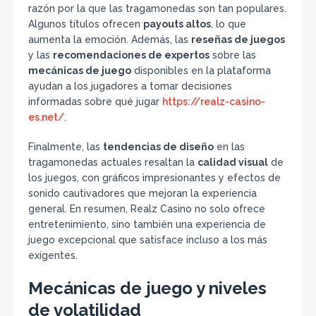
razón por la que las tragamonedas son tan populares.
Algunos títulos ofrecen
payouts altos
, lo que
aumenta la emoción. Además, las
reseñas de juegos
y las
recomendaciones de expertos
sobre las
mecánicas de juego
disponibles en la plataforma
ayudan a los jugadores a tomar decisiones
informadas sobre qué jugar
https://realz-casino-
es.net/
.
Finalmente, las
tendencias de diseño
en las
tragamonedas actuales resaltan la
calidad visual
de
los juegos, con gráficos impresionantes y efectos de
sonido cautivadores que mejoran la experiencia
general. En resumen, Realz Casino no solo ofrece
entretenimiento, sino también una experiencia de
juego excepcional que satisface incluso a los más
exigentes.
Mecánicas de juego y niveles
de volatilidad