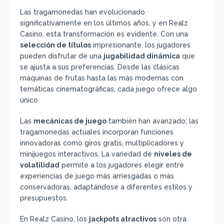
Las tragamonedas han evolucionado
significativamente en los últimos años, y en Realz
Casino, esta transformación es evidente. Con una
selección de títulos
impresionante, los jugadores
pueden disfrutar de una
jugabilidad dinámica
que
se ajusta a sus preferencias. Desde las clásicas
máquinas de frutas hasta las más modernas con
temáticas cinematográficas, cada juego ofrece algo
único.
Las
mecánicas de juego
también han avanzado; las
tragamonedas actuales incorporan funciones
innovadoras como giros gratis, multiplicadores y
minijuegos interactivos. La variedad de
niveles de
volatilidad
permite a los jugadores elegir entre
experiencias de juego más arriesgadas o más
conservadoras, adaptándose a diferentes estilos y
presupuestos.
En Realz Casino, los
jackpots atractivos
son otra