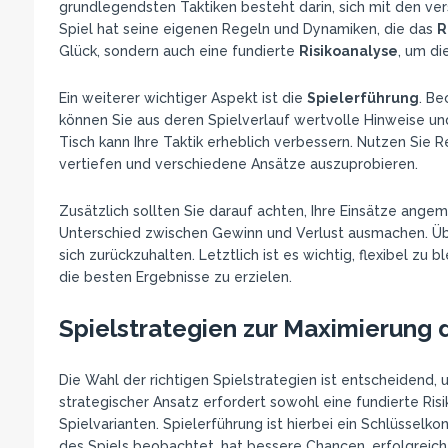
grundlegendsten Taktiken besteht darin, sich mit den v
Spiel hat seine eigenen Regeln und Dynamiken, die das
R
Glück, sondern auch eine fundierte
Risikoanalyse
, um di
Ein weiterer wichtiger Aspekt ist die
Spielerführung
. Be
können Sie aus deren Spielverlauf wertvolle Hinweise un
Tisch kann Ihre Taktik erheblich verbessern. Nutzen Sie 
vertiefen und verschiedene Ansätze auszuprobieren.
Zusätzlich sollten Sie darauf achten, Ihre Einsätze angem
Unterschied zwischen Gewinn und Verlust ausmachen. Über
sich zurückzuhalten. Letztlich ist es wichtig, flexibel zu
die besten Ergebnisse zu erzielen.
Spielstrategien zur Maximierung
Die Wahl der richtigen Spielstrategien ist entscheidend,
strategischer Ansatz erfordert sowohl eine fundierte Risi
Spielvarianten. Spielerführung ist hierbei ein Schlüsselk
des Spiels beobachtet, hat bessere Chancen, erfolgreich 