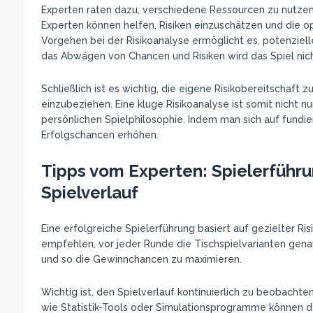
Experten raten dazu, verschiedene Ressourcen zu nutzen
Experten können helfen, Risiken einzuschätzen und die o
Vorgehen bei der Risikoanalyse ermöglicht es, potenziel
das Abwägen von Chancen und Risiken wird das Spiel nich
Schließlich ist es wichtig, die eigene Risikobereitschaft 
einzubeziehen. Eine kluge Risikoanalyse ist somit nicht 
persönlichen Spielphilosophie. Indem man sich auf fundie
Erfolgschancen erhöhen.
Tipps vom Experten: Spielerführ
Spielverlauf
Eine erfolgreiche Spielerführung basiert auf gezielter 
empfehlen, vor jeder Runde die Tischspielvarianten gena
und so die Gewinnchancen zu maximieren.
Wichtig ist, den Spielverlauf kontinuierlich zu beobacht
wie Statistik-Tools oder Simulationsprogramme können d