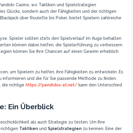
andido Casino, wo Taktiken und Spielstrategien
 des Glücks, sondern auch der Fähigkeiten und der richtigen
Blackjack über Roulette bis Poker, bietet Spielern zahlreiche
yse. Spieler sollten stets den Spielverlauf im Auge behalten
erten können dabei helfen, die Spielerführung zu verbessern
ategien können Sie Ihre Chancen auf einen Gewinn erheblich
en, um Spielern zu helfen, ihre Fähigkeiten zu entwickeln. Es
zu informieren und die für Sie passende Methode zu finden.
 die richtige
https://pandidos-at.net/
kann den Unterschied
e: Ein Überblick
schicklichkeit als auch Strategie zu testen. Um Ihre
 richtigen
Taktiken
und
Spielstrategien
zu kennen. Eine der