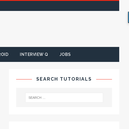
ROID
INTERVIEW Q
JOBS
SEARCH TUTORIALS