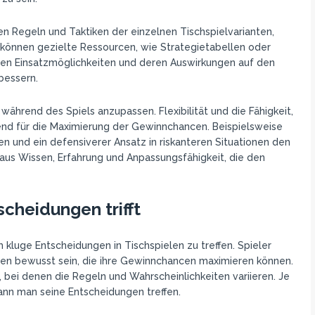
en Regeln und Taktiken der einzelnen Tischspielvarianten,
i können gezielte Ressourcen, wie Strategietabellen oder
edenen Einsatzmöglichkeiten und deren Auswirkungen auf den
bessern.
n während des Spiels anzupassen. Flexibilität und die Fähigkeit,
end für die Maximierung der Gewinnchancen. Beispielsweise
en und ein defensiverer Ansatz in riskanteren Situationen den
 aus Wissen, Erfahrung und Anpassungsfähigkeit, die den
cheidungen trifft
 kluge Entscheidungen in Tischspielen zu treffen. Spieler
gien bewusst sein, die ihre Gewinnchancen maximieren können.
en, bei denen die Regeln und Wahrscheinlichkeiten variieren. Je
ann man seine Entscheidungen treffen.