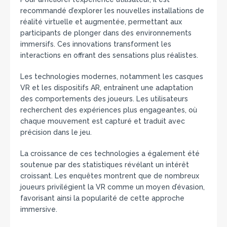
recommandé d’explorer les nouvelles installations de
réalité virtuelle et augmentée, permettant aux
participants de plonger dans des environnements
immersifs. Ces innovations transforment les
interactions en offrant des sensations plus réalistes.
Les technologies modernes, notamment les casques
VR et les dispositifs AR, entraînent une adaptation
des comportements des joueurs. Les utilisateurs
recherchent des expériences plus engageantes, où
chaque mouvement est capturé et traduit avec
précision dans le jeu.
La croissance de ces technologies a également été
soutenue par des statistiques révélant un intérêt
croissant. Les enquêtes montrent que de nombreux
joueurs privilégient la VR comme un moyen d’évasion,
favorisant ainsi la popularité de cette approche
immersive.