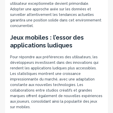
utilisateur exceptionnelle devient primordiale.
Adopter une approche axée sur les données et
surveiller attentivement les tendances actuelles
garantira une position solide dans cet environnement
concurrentiel.
Jeux mobiles : l’essor des
applications ludiques
Pour répondre aux préférences des utilisateurs, les
développeurs investissent dans des innovations qui
rendent les applications ludiques plus accessibles.
Les statistiques montrent une croissance
impressionnante du marché, avec une adaptation
constante aux nouvelles technologies. Les
collaborations entre studios créatifs et grandes
marques offrent également de nouvelles expériences
aux joueurs, consolidant ainsi la popularité des jeux
sur mobiles.