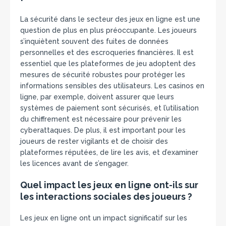
La sécurité dans le secteur des jeux en ligne est une
question de plus en plus préoccupante. Les joueurs
s’inquiètent souvent des fuites de données
personnelles et des escroqueries financières. Il est
essentiel que les plateformes de jeu adoptent des
mesures de sécurité robustes pour protéger les
informations sensibles des utilisateurs. Les casinos en
ligne, par exemple, doivent assurer que leurs
systèmes de paiement sont sécurisés, et l’utilisation
du chiffrement est nécessaire pour prévenir les
cyberattaques. De plus, il est important pour les
joueurs de rester vigilants et de choisir des
plateformes réputées, de lire les avis, et d’examiner
les licences avant de s’engager.
Quel impact les jeux en ligne ont-ils sur
les interactions sociales des joueurs ?
Les jeux en ligne ont un impact significatif sur les