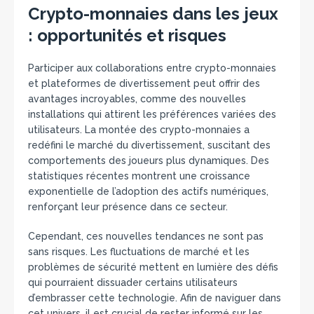
Crypto-monnaies dans les jeux
: opportunités et risques
Participer aux collaborations entre crypto-monnaies
et plateformes de divertissement peut offrir des
avantages incroyables, comme des nouvelles
installations qui attirent les préférences variées des
utilisateurs. La montée des crypto-monnaies a
redéfini le marché du divertissement, suscitant des
comportements des joueurs plus dynamiques. Des
statistiques récentes montrent une croissance
exponentielle de l’adoption des actifs numériques,
renforçant leur présence dans ce secteur.
Cependant, ces nouvelles tendances ne sont pas
sans risques. Les fluctuations de marché et les
problèmes de sécurité mettent en lumière des défis
qui pourraient dissuader certains utilisateurs
d’embrasser cette technologie. Afin de naviguer dans
cet univers, il est crucial de rester informé sur les