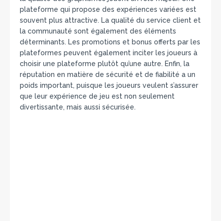
plateforme qui propose des expériences variées est
souvent plus attractive. La qualité du service client et
la communauté sont également des éléments
déterminants. Les promotions et bonus offerts par les
plateformes peuvent également inciter les joueurs à
choisir une plateforme plutôt qu’une autre. Enfin, la
réputation en matière de sécurité et de fiabilité a un
poids important, puisque les joueurs veulent s’assurer
que leur expérience de jeu est non seulement
divertissante, mais aussi sécurisée.