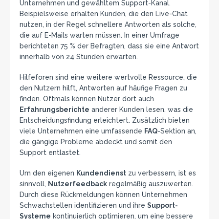
Unternehmen und gewähltem Support-Kanal.
Beispielsweise erhalten Kunden, die den Live-Chat
nutzen, in der Regel schnellere Antworten als solche,
die auf E-Mails warten müssen. In einer Umfrage
berichteten 75 % der Befragten, dass sie eine Antwort
innerhalb von 24 Stunden erwarten.
Hilfeforen sind eine weitere wertvolle Ressource, die
den Nutzern hilft, Antworten auf häufige Fragen zu
finden. Oftmals können Nutzer dort auch
Erfahrungsberichte
anderer Kunden lesen, was die
Entscheidungsfindung erleichtert. Zusätzlich bieten
viele Unternehmen eine umfassende
FAQ
-Sektion an,
die gängige Probleme abdeckt und somit den
Support entlastet.
Um den eigenen
Kundendienst
zu verbessern, ist es
sinnvoll,
Nutzerfeedback
regelmäßig auszuwerten.
Durch diese Rückmeldungen können Unternehmen
Schwachstellen identifizieren und ihre
Support-
Systeme
kontinuierlich optimieren, um eine bessere