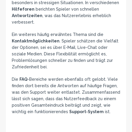
besonders in stressigen Situationen. In verschiedenen
Hilfeforen
berichten Spieler von schnellen
Antwortzeiten
, was das Nutzererlebnis erheblich
verbessert.
Ein weiteres häufig erwähntes Thema sind die
Kontaktmöglichkeiten
. Spieler schätzen die Vielfalt
der Optionen, sei es über E-Mail, Live-Chat oder
soziale Medien. Diese Flexibilität ermöglicht es,
Problemlösungen schneller zu finden und trägt zur
Zufriedenheit bei.
Die
FAQ
-Bereiche werden ebenfalls oft gelobt. Viele
finden dort bereits die Antworten auf häufige Fragen,
was den Support weiter entlastet. Zusammenfassend
lässt sich sagen, dass das Nutzerfeedback zu einem
positiven Gesamteindruck beiträgt und zeigt, wie
wichtig ein funktionierendes
Support-System
ist.