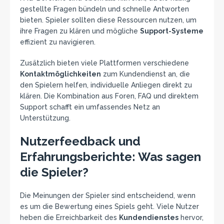
gestellte Fragen bündeln und schnelle Antworten
bieten. Spieler sollten diese Ressourcen nutzen, um
ihre Fragen zu klären und mögliche
Support-Systeme
effizient zu navigieren.
Zusätzlich bieten viele Plattformen verschiedene
Kontaktmöglichkeiten
zum Kundendienst an, die
den Spielern helfen, individuelle Anliegen direkt zu
klären. Die Kombination aus Foren, FAQ und direktem
Support schafft ein umfassendes Netz an
Unterstützung.
Nutzerfeedback und
Erfahrungsberichte: Was sagen
die Spieler?
Die Meinungen der Spieler sind entscheidend, wenn
es um die Bewertung eines Spiels geht. Viele Nutzer
heben die Erreichbarkeit des
Kundendienstes
hervor,