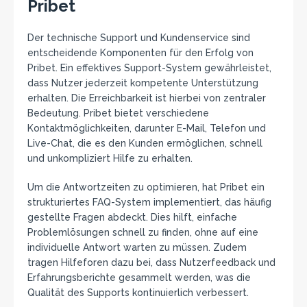
Pribet
Der technische Support und Kundenservice sind
entscheidende Komponenten für den Erfolg von
Pribet. Ein effektives Support-System gewährleistet,
dass Nutzer jederzeit kompetente Unterstützung
erhalten. Die Erreichbarkeit ist hierbei von zentraler
Bedeutung. Pribet bietet verschiedene
Kontaktmöglichkeiten, darunter E-Mail, Telefon und
Live-Chat, die es den Kunden ermöglichen, schnell
und unkompliziert Hilfe zu erhalten.
Um die Antwortzeiten zu optimieren, hat Pribet ein
strukturiertes FAQ-System implementiert, das häufig
gestellte Fragen abdeckt. Dies hilft, einfache
Problemlösungen schnell zu finden, ohne auf eine
individuelle Antwort warten zu müssen. Zudem
tragen Hilfeforen dazu bei, dass Nutzerfeedback und
Erfahrungsberichte gesammelt werden, was die
Qualität des Supports kontinuierlich verbessert.