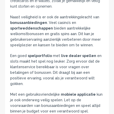
creditcards en e-wallets, zodat je gemakkelijk en veilig
kunt storten en opnemen.
Naast veiligheid is er ook de aantrekkingskracht van
bonusaanbiedingen
. Veel casino’s en
sportweddenschappen
bieden aantrekkelijke
welkomstbonussen en gratis spins aan. Dit kan je
gebruikerservaring aanzienlijk verbeteren door meer
speelplezier en kansen te bieden om te winnen.
Een goed
spelportfolio
met
live dealer spellen
en
slots maakt het spel nog leuker. Zorg ervoor dat de
klantenservice bereikbaar is voor vragen over
betalingen of bonussen. Dit draagt bij aan een
positieve ervaring, vooral als je verantwoord wilt
gokken.
Met een gebruiksvriendelijke
mobiele applicatie
kun
je ook onderweg veilig spelen. Let op de
voorwaarden van bonusaanbiedingen en speel altijd
binnen je budget voor een verantwoord spel.