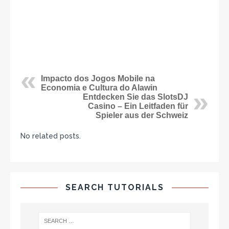
Impacto dos Jogos Mobile na
Economia e Cultura do Alawin
Entdecken Sie das SlotsDJ
Casino – Ein Leitfaden für
Spieler aus der Schweiz
No related posts.
SEARCH TUTORIALS