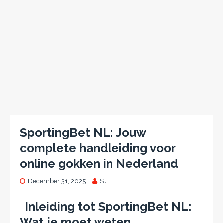
SportingBet NL: Jouw
complete handleiding voor
online gokken in Nederland
December 31, 2025
SJ
Inleiding tot SportingBet NL:
Wat je moet weten