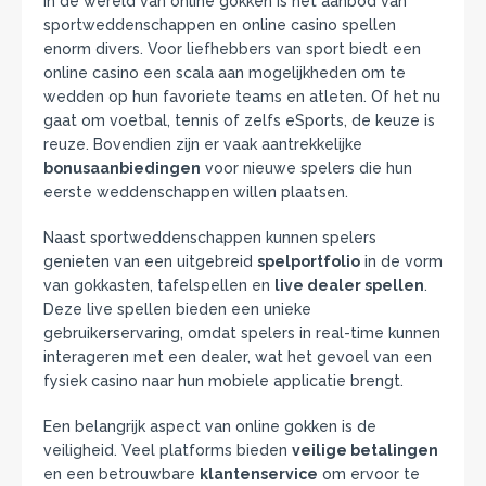
In de wereld van online gokken is het aanbod van
sportweddenschappen en online casino spellen
enorm divers. Voor liefhebbers van sport biedt een
online casino een scala aan mogelijkheden om te
wedden op hun favoriete teams en atleten. Of het nu
gaat om voetbal, tennis of zelfs eSports, de keuze is
reuze. Bovendien zijn er vaak aantrekkelijke
bonusaanbiedingen
voor nieuwe spelers die hun
eerste weddenschappen willen plaatsen.
Naast sportweddenschappen kunnen spelers
genieten van een uitgebreid
spelportfolio
in de vorm
van gokkasten, tafelspellen en
live dealer spellen
.
Deze live spellen bieden een unieke
gebruikerservaring, omdat spelers in real-time kunnen
interageren met een dealer, wat het gevoel van een
fysiek casino naar hun mobiele applicatie brengt.
Een belangrijk aspect van online gokken is de
veiligheid. Veel platforms bieden
veilige betalingen
en een betrouwbare
klantenservice
om ervoor te