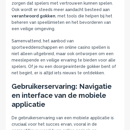
zorgen dat spelers met vertrouwen kunnen spelen.
Ook wordt er steeds meer aandacht besteed aan
verantwoord gokken
, met tools die helpen bij het
beheren van speellimieten en het bevorderen van
een veilige omgeving.
Samenvattend, het aanbod van
sportweddenschappen en online casino spellen is
niet alleen uitgebreid, maar ook ontworpen om een
meeslepende en veilige ervaring te bieden voor alle
spelers. Of je nu een doorgewinterde gokker bent of
net begint, er is altijd iets nieuws te ontdekken.
Gebruikerservaring: Navigatie
en interface van de mobiele
applicatie
De gebruikerservaring van een mobiele applicatie is
cruciaal voor het succes ervan, vooral in de