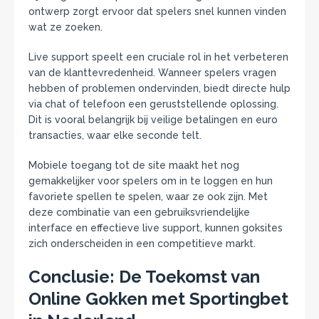
ontwerp zorgt ervoor dat spelers snel kunnen vinden
wat ze zoeken.
Live support speelt een cruciale rol in het verbeteren
van de klanttevredenheid. Wanneer spelers vragen
hebben of problemen ondervinden, biedt directe hulp
via chat of telefoon een geruststellende oplossing.
Dit is vooral belangrijk bij veilige betalingen en euro
transacties, waar elke seconde telt.
Mobiele toegang tot de site maakt het nog
gemakkelijker voor spelers om in te loggen en hun
favoriete spellen te spelen, waar ze ook zijn. Met
deze combinatie van een gebruiksvriendelijke
interface en effectieve live support, kunnen goksites
zich onderscheiden in een competitieve markt.
Conclusie: De Toekomst van
Online Gokken met Sportingbet