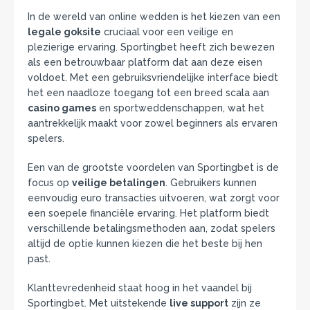
In de wereld van online wedden is het kiezen van een
legale goksite
cruciaal voor een veilige en
plezierige ervaring. Sportingbet heeft zich bewezen
als een betrouwbaar platform dat aan deze eisen
voldoet. Met een gebruiksvriendelijke interface biedt
het een naadloze toegang tot een breed scala aan
casino games
en sportweddenschappen, wat het
aantrekkelijk maakt voor zowel beginners als ervaren
spelers.
Een van de grootste voordelen van Sportingbet is de
focus op
veilige betalingen
. Gebruikers kunnen
eenvoudig euro transacties uitvoeren, wat zorgt voor
een soepele financiële ervaring. Het platform biedt
verschillende betalingsmethoden aan, zodat spelers
altijd de optie kunnen kiezen die het beste bij hen
past.
Klanttevredenheid staat hoog in het vaandel bij
Sportingbet. Met uitstekende
live support
zijn ze