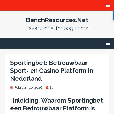
BenchResources.Net
Java tutorial for beginners
Sportingbet: Betrouwbaar
Sport- en Casino Platform in
Nederland
February 10, 2026
SJ
Inleiding: Waarom Sportingbet
een Betrouwbaar Platform is