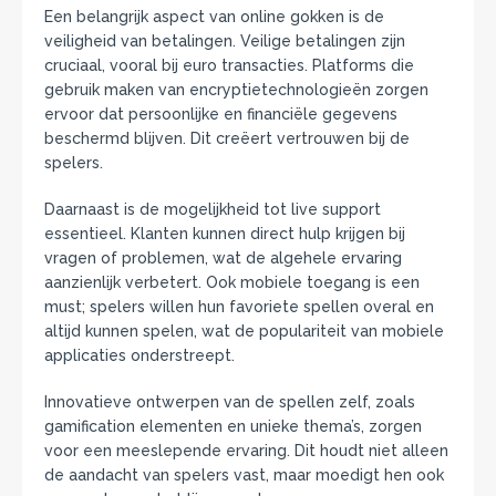
Een belangrijk aspect van online gokken is de
veiligheid van betalingen. Veilige betalingen zijn
cruciaal, vooral bij euro transacties. Platforms die
gebruik maken van encryptietechnologieën zorgen
ervoor dat persoonlijke en financiële gegevens
beschermd blijven. Dit creëert vertrouwen bij de
spelers.
Daarnaast is de mogelijkheid tot live support
essentieel. Klanten kunnen direct hulp krijgen bij
vragen of problemen, wat de algehele ervaring
aanzienlijk verbetert. Ook mobiele toegang is een
must; spelers willen hun favoriete spellen overal en
altijd kunnen spelen, wat de populariteit van mobiele
applicaties onderstreept.
Innovatieve ontwerpen van de spellen zelf, zoals
gamification elementen en unieke thema’s, zorgen
voor een meeslepende ervaring. Dit houdt niet alleen
de aandacht van spelers vast, maar moedigt hen ook