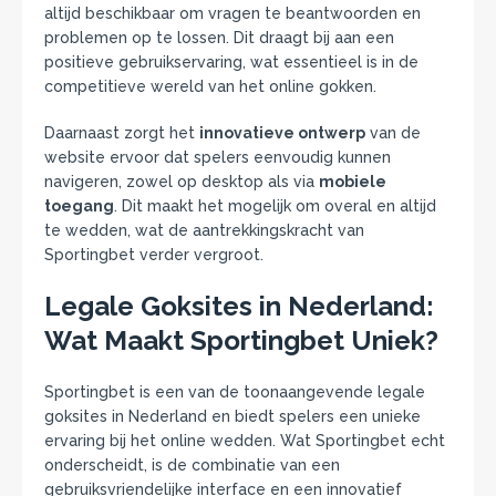
altijd beschikbaar om vragen te beantwoorden en
problemen op te lossen. Dit draagt bij aan een
positieve gebruikservaring, wat essentieel is in de
competitieve wereld van het online gokken.
Daarnaast zorgt het
innovatieve ontwerp
van de
website ervoor dat spelers eenvoudig kunnen
navigeren, zowel op desktop als via
mobiele
toegang
. Dit maakt het mogelijk om overal en altijd
te wedden, wat de aantrekkingskracht van
Sportingbet verder vergroot.
Legale Goksites in Nederland:
Wat Maakt Sportingbet Uniek?
Sportingbet is een van de toonaangevende legale
goksites in Nederland en biedt spelers een unieke
ervaring bij het online wedden. Wat Sportingbet echt
onderscheidt, is de combinatie van een
gebruiksvriendelijke interface en een innovatief