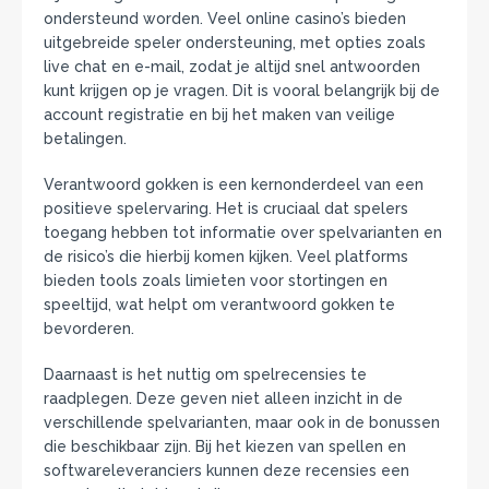
ondersteund worden. Veel online casino’s bieden
uitgebreide speler ondersteuning, met opties zoals
live chat en e-mail, zodat je altijd snel antwoorden
kunt krijgen op je vragen. Dit is vooral belangrijk bij de
account registratie en bij het maken van veilige
betalingen.
Verantwoord gokken is een kernonderdeel van een
positieve spelervaring. Het is cruciaal dat spelers
toegang hebben tot informatie over spelvarianten en
de risico’s die hierbij komen kijken. Veel platforms
bieden tools zoals limieten voor stortingen en
speeltijd, wat helpt om verantwoord gokken te
bevorderen.
Daarnaast is het nuttig om spelrecensies te
raadplegen. Deze geven niet alleen inzicht in de
verschillende spelvarianten, maar ook in de bonussen
die beschikbaar zijn. Bij het kiezen van spellen en
softwareleveranciers kunnen deze recensies een