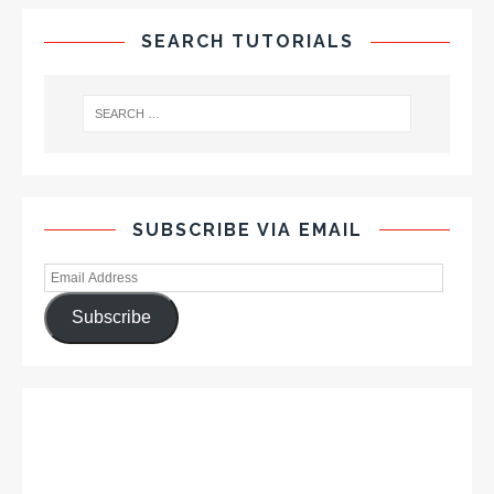
SEARCH TUTORIALS
SUBSCRIBE VIA EMAIL
Subscribe