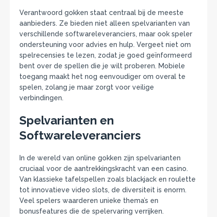
Verantwoord gokken staat centraal bij de meeste
aanbieders. Ze bieden niet alleen spelvarianten van
verschillende softwareleveranciers, maar ook speler
ondersteuning voor advies en hulp. Vergeet niet om
spelrecensies te lezen, zodat je goed geïnformeerd
bent over de spellen die je wilt proberen. Mobiele
toegang maakt het nog eenvoudiger om overal te
spelen, zolang je maar zorgt voor veilige
verbindingen.
Spelvarianten en
Softwareleveranciers
In de wereld van online gokken zijn spelvarianten
cruciaal voor de aantrekkingskracht van een casino.
Van klassieke tafelspellen zoals blackjack en roulette
tot innovatieve video slots, de diversiteit is enorm.
Veel spelers waarderen unieke thema’s en
bonusfeatures die de spelervaring verrijken.