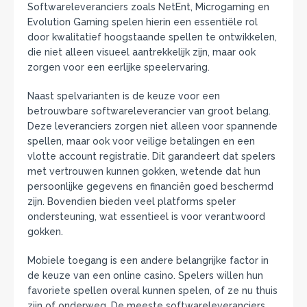
Softwareleveranciers zoals NetEnt, Microgaming en
Evolution Gaming spelen hierin een essentiële rol
door kwalitatief hoogstaande spellen te ontwikkelen,
die niet alleen visueel aantrekkelijk zijn, maar ook
zorgen voor een eerlijke speelervaring.
Naast spelvarianten is de keuze voor een
betrouwbare softwareleverancier van groot belang.
Deze leveranciers zorgen niet alleen voor spannende
spellen, maar ook voor veilige betalingen en een
vlotte account registratie. Dit garandeert dat spelers
met vertrouwen kunnen gokken, wetende dat hun
persoonlijke gegevens en financiën goed beschermd
zijn. Bovendien bieden veel platforms speler
ondersteuning, wat essentieel is voor verantwoord
gokken.
Mobiele toegang is een andere belangrijke factor in
de keuze van een online casino. Spelers willen hun
favoriete spellen overal kunnen spelen, of ze nu thuis
zijn of onderweg. De meeste softwareleveranciers