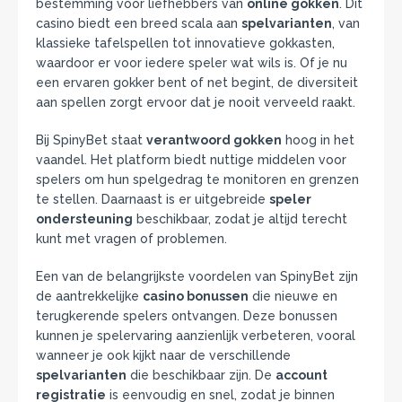
bestemming voor liefhebbers van
online gokken
. Dit
casino biedt een breed scala aan
spelvarianten
, van
klassieke tafelspellen tot innovatieve gokkasten,
waardoor er voor iedere speler wat wils is. Of je nu
een ervaren gokker bent of net begint, de diversiteit
aan spellen zorgt ervoor dat je nooit verveeld raakt.
Bij SpinyBet staat
verantwoord gokken
hoog in het
vaandel. Het platform biedt nuttige middelen voor
spelers om hun spelgedrag te monitoren en grenzen
te stellen. Daarnaast is er uitgebreide
speler
ondersteuning
beschikbaar, zodat je altijd terecht
kunt met vragen of problemen.
Een van de belangrijkste voordelen van SpinyBet zijn
de aantrekkelijke
casino bonussen
die nieuwe en
terugkerende spelers ontvangen. Deze bonussen
kunnen je spelervaring aanzienlijk verbeteren, vooral
wanneer je ook kijkt naar de verschillende
spelvarianten
die beschikbaar zijn. De
account
registratie
is eenvoudig en snel, zodat je binnen