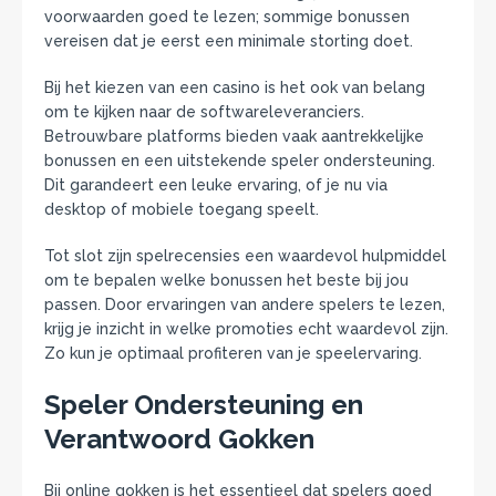
voorwaarden goed te lezen; sommige bonussen
vereisen dat je eerst een minimale storting doet.
Bij het kiezen van een casino is het ook van belang
om te kijken naar de softwareleveranciers.
Betrouwbare platforms bieden vaak aantrekkelijke
bonussen en een uitstekende speler ondersteuning.
Dit garandeert een leuke ervaring, of je nu via
desktop of mobiele toegang speelt.
Tot slot zijn spelrecensies een waardevol hulpmiddel
om te bepalen welke bonussen het beste bij jou
passen. Door ervaringen van andere spelers te lezen,
krijg je inzicht in welke promoties echt waardevol zijn.
Zo kun je optimaal profiteren van je speelervaring.
Speler Ondersteuning en
Verantwoord Gokken
Bij online gokken is het essentieel dat spelers goed