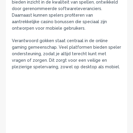
bieden inzicht in de kwaliteit van spellen, ontwikkeld
door gerenommeerde softwareleveranciers.
Daarnaast kunnen spelers profiteren van
aantrekkelijke casino bonussen die speciaal zijn
ontworpen voor mobiele gebruikers.
Verantwoord gokken staat centraal in de online
gaming gemeenschap. Veel platformen bieden speler
ondersteuning, zodat je altijd terecht kunt met
vragen of zorgen. Dit zorgt voor een veilige en
plezierige spelervaring, zowel op desktop als mobiel.