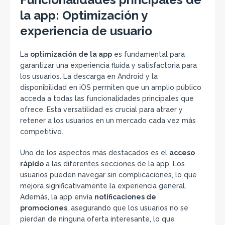
la app: Optimización y
experiencia de usuario
La
optimización de la app
es fundamental para
garantizar una experiencia fluida y satisfactoria para
los usuarios. La descarga en Android y la
disponibilidad en iOS permiten que un amplio público
acceda a todas las funcionalidades principales que
ofrece. Esta versatilidad es crucial para atraer y
retener a los usuarios en un mercado cada vez más
competitivo.
Uno de los aspectos más destacados es el
acceso
rápido
a las diferentes secciones de la app. Los
usuarios pueden navegar sin complicaciones, lo que
mejora significativamente la experiencia general.
Además, la app envía
notificaciones de
promociones
, asegurando que los usuarios no se
pierdan de ninguna oferta interesante, lo que