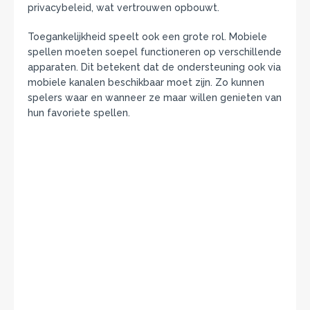
privacybeleid, wat vertrouwen opbouwt.
Toegankelijkheid speelt ook een grote rol. Mobiele
spellen moeten soepel functioneren op verschillende
apparaten. Dit betekent dat de ondersteuning ook via
mobiele kanalen beschikbaar moet zijn. Zo kunnen
spelers waar en wanneer ze maar willen genieten van
hun favoriete spellen.