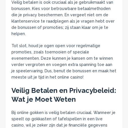
Veilig betalen is ook cruciaal als je gebruikmaakt van
bonussen. Kies voor betrouwbare betaalmethoden
die je privacy beschermen. En vergeet niet om de
klantenservice te raadplegen als je vragen hebt over
de bonussen of promoties; zij staan klaar om je te
helpen.
Tot slot, houd je ogen open voor regelmatige
promoties, zoals toernooien of speciale
evenementen. Deze kunnen je kansen om te winnen
verder vergroten en voegen extra spanning toe aan
je speelervaring. Dus, benut de bonussen en maak het
meeste uit je tijd in het online casino!
Veilig Betalen en Privacybeleid:
Wat je Moet Weten
Bij online gokken is veilig betalen cruciaal. Wanneer je
speelt op gokkasten of tafelspellen in een live
casino, wil je zeker zijn dat je financiële gegevens