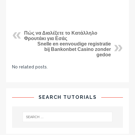
Πώς να Διαλέξετε το Κατάλληλο
Φρουτάκι για Εσάς
Snelle en eenvoudige registratie
bij Bankonbet Casino zonder
gedoe
No related posts.
SEARCH TUTORIALS