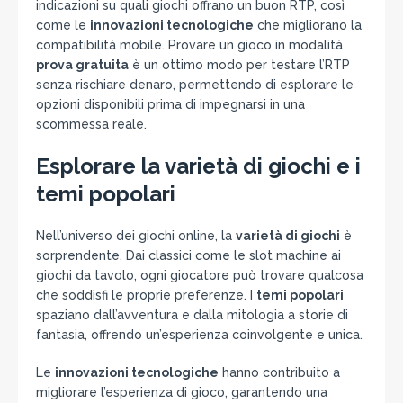
indicazioni su quali giochi offrano un buon RTP, così
come le
innovazioni tecnologiche
che migliorano la
compatibilità mobile. Provare un gioco in modalità
prova gratuita
è un ottimo modo per testare l’RTP
senza rischiare denaro, permettendo di esplorare le
opzioni disponibili prima di impegnarsi in una
scommessa reale.
Esplorare la varietà di giochi e i
temi popolari
Nell’universo dei giochi online, la
varietà di giochi
è
sorprendente. Dai classici come le slot machine ai
giochi da tavolo, ogni giocatore può trovare qualcosa
che soddisfi le proprie preferenze. I
temi popolari
spaziano dall’avventura e dalla mitologia a storie di
fantasia, offrendo un’esperienza coinvolgente e unica.
Le
innovazioni tecnologiche
hanno contribuito a
migliorare l’esperienza di gioco, garantendo una