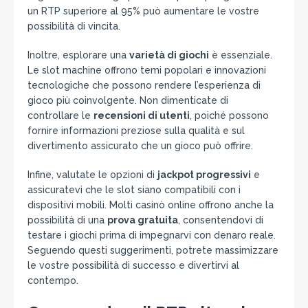
un RTP superiore al 95% può aumentare le vostre
possibilità di vincita.
Inoltre, esplorare una
varietà di giochi
è essenziale.
Le slot machine offrono temi popolari e innovazioni
tecnologiche che possono rendere l’esperienza di
gioco più coinvolgente. Non dimenticate di
controllare le
recensioni di utenti
, poiché possono
fornire informazioni preziose sulla qualità e sul
divertimento assicurato che un gioco può offrire.
Infine, valutate le opzioni di
jackpot progressivi
e
assicuratevi che le slot siano compatibili con i
dispositivi mobili. Molti casinò online offrono anche la
possibilità di una
prova gratuita
, consentendovi di
testare i giochi prima di impegnarvi con denaro reale.
Seguendo questi suggerimenti, potrete massimizzare
le vostre possibilità di successo e divertirvi al
contempo.