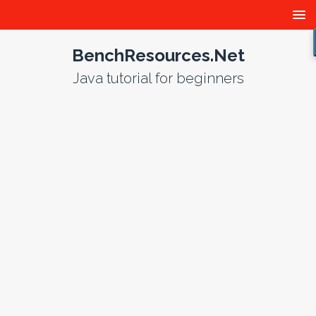
BenchResources.Net
Java tutorial for beginners