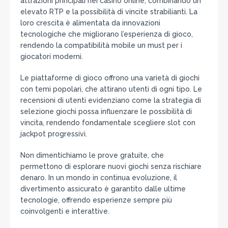
attrazioni principali nei casinò online, combinando un
elevato RTP e la possibilità di vincite strabilianti. La
loro crescita è alimentata da innovazioni
tecnologiche che migliorano l’esperienza di gioco,
rendendo la compatibilità mobile un must per i
giocatori moderni.
Le piattaforme di gioco offrono una varietà di giochi
con temi popolari, che attirano utenti di ogni tipo. Le
recensioni di utenti evidenziano come la strategia di
selezione giochi possa influenzare le possibilità di
vincita, rendendo fondamentale scegliere slot con
jackpot progressivi.
Non dimentichiamo le prove gratuite, che
permettono di esplorare nuovi giochi senza rischiare
denaro. In un mondo in continua evoluzione, il
divertimento assicurato è garantito dalle ultime
tecnologie, offrendo esperienze sempre più
coinvolgenti e interattive.