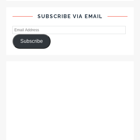
SUBSCRIBE VIA EMAIL
Subscribe