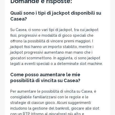
Domande e risposte:
Quali sono i tipi di jackpot disponibili su
Casea?
Su Casea, ci sono vari tipi di jackpot, tra cui jackpot
fissi, progressivi e modalità di gioco speciali che
offrono la possibilità di vincere premi maggiori. I
jackpot fissi hanno un importo stabilito, mentre i
jackpot progressivi aumentano man mano che i
giocatori scommettono. In aggiunta, ci sono jackpot
legati a eventi speciali o a determinate slot machine.
Come posso aumentare le mie
possibilità di vincita su Casea?
Per aumentare le possibilità di vincita su Casea, è
consigliabile familiarizzarsi con le regole e le
strategie di ciascun gioco. Alcuni suggerimenti
includono la gestione del bankroll, giocare alle slot
con un RTP (ritorno al giocatore) più alto e