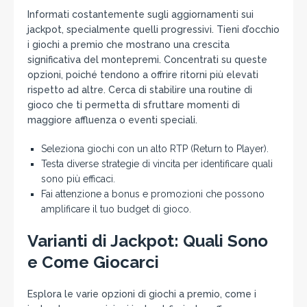
Informati costantemente sugli aggiornamenti sui
jackpot, specialmente quelli progressivi. Tieni d’occhio
i giochi a premio che mostrano una crescita
significativa del montepremi. Concentrati su queste
opzioni, poiché tendono a offrire ritorni più elevati
rispetto ad altre. Cerca di stabilire una routine di
gioco che ti permetta di sfruttare momenti di
maggiore affluenza o eventi speciali.
Seleziona giochi con un alto RTP (Return to Player).
Testa diverse strategie di vincita per identificare quali
sono più efficaci.
Fai attenzione a bonus e promozioni che possono
amplificare il tuo budget di gioco.
Varianti di Jackpot: Quali Sono
e Come Giocarci
Esplora le varie opzioni di giochi a premio, come i