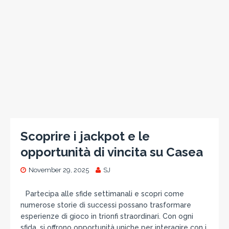
Scoprire i jackpot e le
opportunità di vincita su Casea
November 29, 2025
SJ
Partecipa alle sfide settimanali e scopri come
numerose storie di successi possano trasformare
esperienze di gioco in trionfi straordinari. Con ogni
sfida, si offrono opportunità uniche per interagire con i