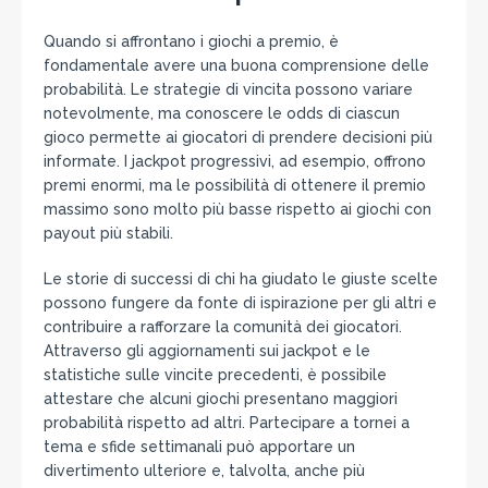
Quando si affrontano i giochi a premio, è
fondamentale avere una buona comprensione delle
probabilità. Le strategie di vincita possono variare
notevolmente, ma conoscere le odds di ciascun
gioco permette ai giocatori di prendere decisioni più
informate. I jackpot progressivi, ad esempio, offrono
premi enormi, ma le possibilità di ottenere il premio
massimo sono molto più basse rispetto ai giochi con
payout più stabili.
Le storie di successi di chi ha giudato le giuste scelte
possono fungere da fonte di ispirazione per gli altri e
contribuire a rafforzare la comunità dei giocatori.
Attraverso gli aggiornamenti sui jackpot e le
statistiche sulle vincite precedenti, è possibile
attestare che alcuni giochi presentano maggiori
probabilità rispetto ad altri. Partecipare a tornei a
tema e sfide settimanali può apportare un
divertimento ulteriore e, talvolta, anche più