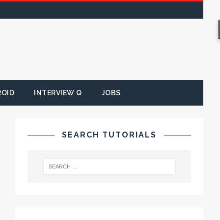
ROID
INTERVIEW Q
JOBS
SEARCH TUTORIALS