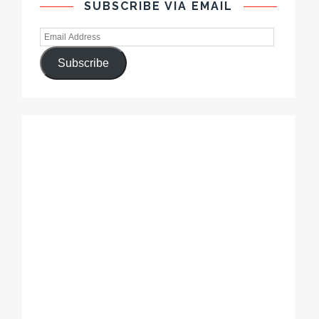
SUBSCRIBE VIA EMAIL
Subscribe