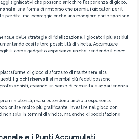
gi significativi che possono arricchire l’esperienza di gioco.
imanale
, una forma di rimborso che premia i giocatori per il
 le perdite, ma incoraggia anche una maggiore partecipazione
ale delle strategie di fidelizzazione. I giocatori più assidui
umentando così le loro possibilità di vincita. Accumulare
angibili, come gadget o esperienze uniche, rendendo il gioco
piattaforme di gioco si sforzano di mantenere alta
uesti, i
giochi riservati
ai membri più fedeli possono
r professionisti, creando un senso di comunità e appartenenza.
no a premi materiali, ma si estendono anche a esperienze
co online molto più gratificante. Investire nel gioco con
i non solo in termini di vincite, ma anche di soddisfazione
anale e i Punti Accumulati