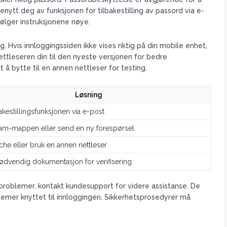
enytt deg av funksjonen for tilbakestilling av passord via e-
ølger instruksjonene nøye.
Hvis innloggingssiden ikke vises riktig på din mobile enhet,
ttleseren din til den nyeste versjonen for bedre
 å bytte til en annen nettleser for testing.
Løsning
akestillingsfunksjonen via e-post
am-mappen eller send en ny forespørsel
he eller bruk en annen nettleser
nødvendig dokumentasjon for verifisering
 problemer, kontakt kundesupport for videre assistanse. De
lemer knyttet til innloggingen. Sikkerhetsprosedyrer må