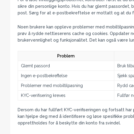
sikre din personlige konto. Hvis du har glemt passordet, b
post. Sørg for at e-postbekreftelse er mottatt og at du f
Noen brukere kan oppleve problemer med mobiltilpasning. 
prøv å rydde nettleserens cache og cookies. Oppdater ne
brukervennlighet og funksjonalitet. Det kan også være lurt
Problem
Glemt passord
Bruk tilb
Ingen e-postbekreftelse
Sjekk sp
Problemer med mobiltilpasning
Rydd cac
KYC-verifisering kreves
Fullfør 
Dersom du har fullført KYC-verifiseringen og fortsatt har
kan hjelpe deg med å identifisere og løse spesifikke prob
opprettholdes for å beskytte din konto fra svindel.