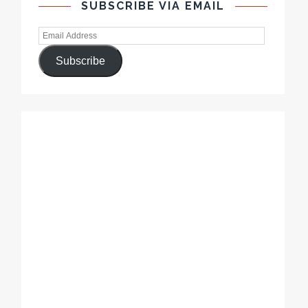
SUBSCRIBE VIA EMAIL
Subscribe