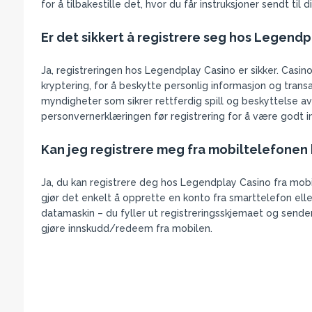
for å tilbakestille det, hvor du får instruksjoner sendt til d
Er det sikkert å registrere seg hos Legendp
Ja, registreringen hos Legendplay Casino er sikker. Casi
kryptering, for å beskytte personlig informasjon og trans
myndigheter som sikrer rettferdig spill og beskyttelse av s
personvernerklæringen før registrering for å være godt 
Kan jeg registrere meg fra mobiltelefonen
Ja, du kan registrere deg hos Legendplay Casino fra mobi
gjør det enkelt å opprette en konto fra smarttelefon ell
datamaskin – du fyller ut registreringsskjemaet og sender 
gjøre innskudd/redeem fra mobilen.