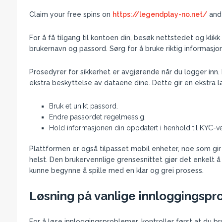
Claim your free spins on
https://legendplay-no.net/
and 
For å få tilgang til kontoen din, besøk nettstedet og klik
brukernavn og passord. Sørg for å bruke riktig informasjon,
Prosedyrer for sikkerhet er avgjørende når du logger inn. 
ekstra beskyttelse av dataene dine. Dette gir en ekstra la
Bruk et unikt passord.
Endre passordet regelmessig.
Hold informasjonen din oppdatert i henhold til KYC-ver
Plattformen er også tilpasset mobil enheter, noe som gir
helst. Den brukervennlige grensesnittet gjør det enkelt å 
kunne begynne å spille med en klar og grei prosess.
Løsning på vanlige innloggingsp
For å løse innloggingsproblemer, kontroller først at du b