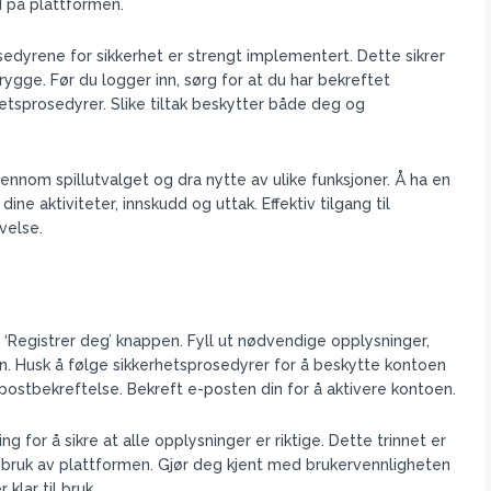
id på plattformen.
rosedyrene for sikkerhet er strengt implementert. Dette sikrer
rygge. Før du logger inn, sørg for at du har bekreftet
etsprosedyrer. Slike tiltak beskytter både deg og
ennom spillutvalget og dra nytte av ulike funksjoner. Å ha en
ine aktiviteter, innskudd og uttak. Effektiv tilgang til
velse.
å ‘Registrer deg’ knappen. Fyll ut nødvendige opplysninger,
n. Husk å følge sikkerhetsprosedyrer for å beskytte kontoen
e-postbekreftelse. Bekreft e-posten din for å aktivere kontoen.
 for å sikre at alle opplysninger er riktige. Dette trinnet er
d bruk av plattformen. Gjør deg kjent med brukervennligheten
klar til bruk.