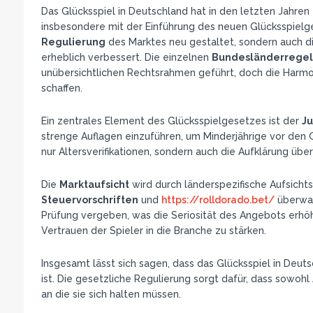
Das Glücksspiel in Deutschland hat in den letzten Jahre
insbesondere mit der Einführung des neuen Glücksspielge
Regulierung
des Marktes neu gestaltet, sondern auch 
erheblich verbessert. Die einzelnen
Bundesländerrege
unübersichtlichen Rechtsrahmen geführt, doch die Harmoni
schaffen.
Ein zentrales Element des Glücksspielgesetzes ist der
J
strenge Auflagen einzuführen, um Minderjährige vor den 
nur Altersverifikationen, sondern auch die Aufklärung übe
Die
Marktaufsicht
wird durch länderspezifische Aufsichts
Steuervorschriften
und
https://rolldorado.bet/
überwac
Prüfung vergeben, was die Seriosität des Angebots erhö
Vertrauen der Spieler in die Branche zu stärken.
Insgesamt lässt sich sagen, dass das Glücksspiel in Deu
ist. Die gesetzliche Regulierung sorgt dafür, dass sowohl 
an die sie sich halten müssen.