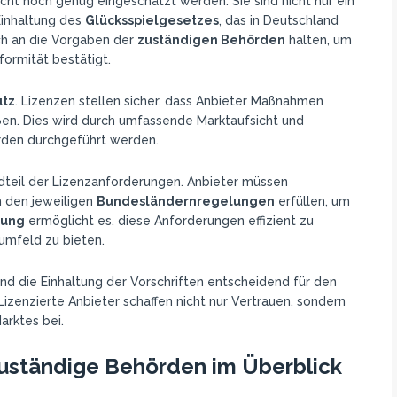
cht hoch genug eingeschätzt werden. Sie sind nicht nur ein
Einhaltung des
Glücksspielgesetzes
, das in Deutschland
ch an die Vorgaben der
zuständigen Behörden
halten, um
formität bestätigt.
tz
. Lizenzen stellen sicher, dass Anbieter Maßnahmen
ßen. Dies wird durch umfassende Marktaufsicht und
rden durchgeführt werden.
dteil der Lizenzanforderungen. Anbieter müssen
in den jeweiligen
Bundesländernregelungen
erfüllen, um
rung
ermöglicht es, diese Anforderungen effizient zu
umfeld zu bieten.
nd die Einhaltung der Vorschriften entscheidend für den
 Lizenzierte Anbieter schaffen nicht nur Vertrauen, sondern
arktes bei.
Zuständige Behörden im Überblick