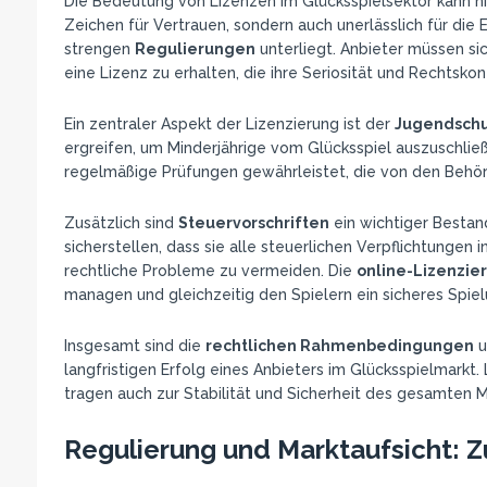
Die Bedeutung von Lizenzen im Glücksspielsektor kann ni
Zeichen für Vertrauen, sondern auch unerlässlich für die 
strengen
Regulierungen
unterliegt. Anbieter müssen si
eine Lizenz zu erhalten, die ihre Seriosität und Rechtskon
Ein zentraler Aspekt der Lizenzierung ist der
Jugendschu
ergreifen, um Minderjährige vom Glücksspiel auszuschlie
regelmäßige Prüfungen gewährleistet, die von den Behö
Zusätzlich sind
Steuervorschriften
ein wichtiger Bestan
sicherstellen, dass sie alle steuerlichen Verpflichtungen 
rechtliche Probleme zu vermeiden. Die
online-Lizenzie
managen und gleichzeitig den Spielern ein sicheres Spiel
Insgesamt sind die
rechtlichen Rahmenbedingungen
u
langfristigen Erfolg eines Anbieters im Glücksspielmarkt.
tragen auch zur Stabilität und Sicherheit des gesamten M
Regulierung und Marktaufsicht: 