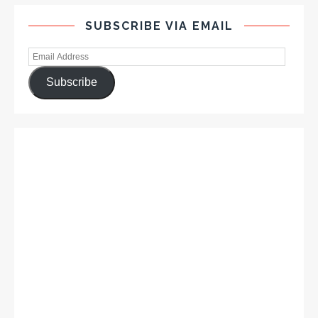
SUBSCRIBE VIA EMAIL
Subscribe