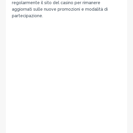
regolarmente il sito del casino per rimanere
aggiornati sulle nuove promozioni e modalità di
partecipazione.