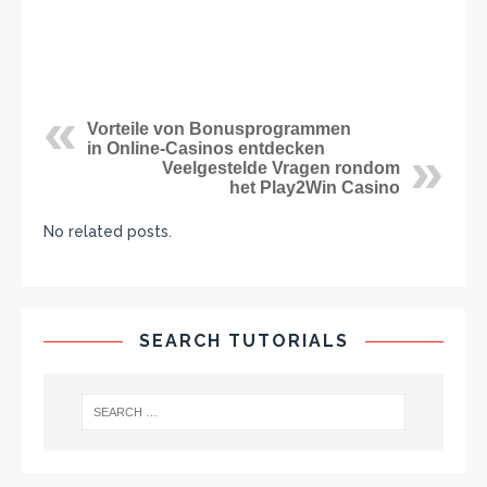
Vorteile von Bonusprogrammen
in Online-Casinos entdecken
Veelgestelde Vragen rondom
het Play2Win Casino
No related posts.
SEARCH TUTORIALS