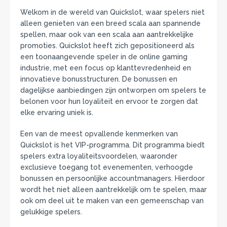
Welkom in de wereld van Quickslot, waar spelers niet
alleen genieten van een breed scala aan spannende
spellen, maar ook van een scala aan aantrekkelijke
promoties. Quickslot heeft zich gepositioneerd als
een toonaangevende speler in de online gaming
industrie, met een focus op klanttevredenheid en
innovatieve bonusstructuren. De bonussen en
dagelijkse aanbiedingen zijn ontworpen om spelers te
belonen voor hun loyaliteit en ervoor te zorgen dat
elke ervaring uniek is.
Een van de meest opvallende kenmerken van
Quickslot is het VIP-programma. Dit programma biedt
spelers extra loyaliteitsvoordelen, waaronder
exclusieve toegang tot evenementen, verhoogde
bonussen en persoonlijke accountmanagers. Hierdoor
wordt het niet alleen aantrekkelijk om te spelen, maar
ook om deel uit te maken van een gemeenschap van
gelukkige spelers.