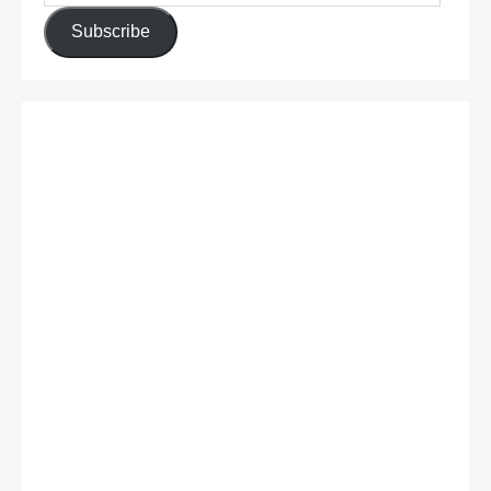
Subscribe