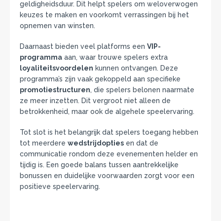
geldigheidsduur. Dit helpt spelers om weloverwogen
keuzes te maken en voorkomt verrassingen bij het
opnemen van winsten.
Daarnaast bieden veel platforms een
VIP-
programma
aan, waar trouwe spelers extra
loyaliteitsvoordelen
kunnen ontvangen. Deze
programma’s zijn vaak gekoppeld aan specifieke
promotiestructuren
, die spelers belonen naarmate
ze meer inzetten. Dit vergroot niet alleen de
betrokkenheid, maar ook de algehele speelervaring.
Tot slot is het belangrijk dat spelers toegang hebben
tot meerdere
wedstrijdopties
en dat de
communicatie rondom deze evenementen helder en
tijdig is. Een goede balans tussen aantrekkelijke
bonussen en duidelijke voorwaarden zorgt voor een
positieve speelervaring.