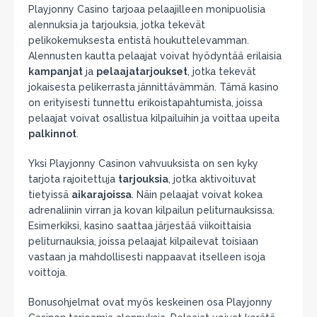
Playjonny Casino tarjoaa pelaajilleen monipuolisia
alennuksia ja tarjouksia, jotka tekevät
pelikokemuksesta entistä houkuttelevamman.
Alennusten kautta pelaajat voivat hyödyntää erilaisia
kampanjat
ja
pelaajatarjoukset
, jotka tekevät
jokaisesta pelikerrasta jännittävämmän. Tämä kasino
on erityisesti tunnettu erikoistapahtumista, joissa
pelaajat voivat osallistua kilpailuihin ja voittaa upeita
palkinnot
.
Yksi Playjonny Casinon vahvuuksista on sen kyky
tarjota rajoitettuja
tarjouksia
, jotka aktivoituvat
tietyissä
aikarajoissa
. Näin pelaajat voivat kokea
adrenaliinin virran ja kovan kilpailun peliturnauksissa.
Esimerkiksi, kasino saattaa järjestää viikoittaisia
peliturnauksia, joissa pelaajat kilpailevat toisiaan
vastaan ja mahdollisesti nappaavat itselleen isoja
voittoja.
Bonusohjelmat ovat myös keskeinen osa Playjonny