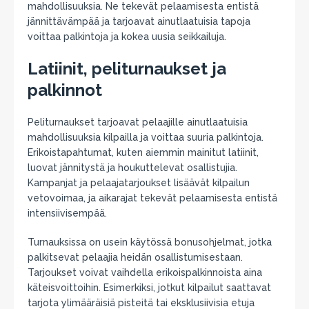
mahdollisuuksia. Ne tekevät pelaamisesta entistä
jännittävämpää ja tarjoavat ainutlaatuisia tapoja
voittaa palkintoja ja kokea uusia seikkailuja.
Latiinit, peliturnaukset ja
palkinnot
Peliturnaukset tarjoavat pelaajille ainutlaatuisia
mahdollisuuksia kilpailla ja voittaa suuria palkintoja.
Erikoistapahtumat, kuten aiemmin mainitut latiinit,
luovat jännitystä ja houkuttelevat osallistujia.
Kampanjat ja pelaajatarjoukset lisäävät kilpailun
vetovoimaa, ja aikarajat tekevät pelaamisesta entistä
intensiivisempää.
Turnauksissa on usein käytössä bonusohjelmat, jotka
palkitsevat pelaajia heidän osallistumisestaan.
Tarjoukset voivat vaihdella erikoispalkinnoista aina
käteisvoittoihin. Esimerkiksi, jotkut kilpailut saattavat
tarjota ylimääräisiä pisteitä tai eksklusiivisia etuja