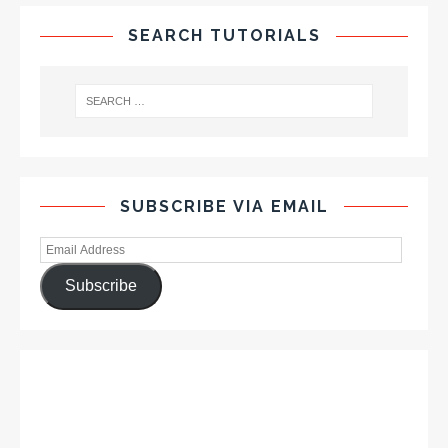
SEARCH TUTORIALS
SUBSCRIBE VIA EMAIL
Subscribe