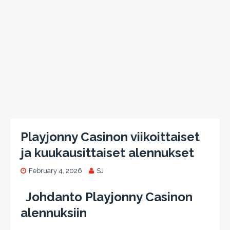
Playjonny Casinon viikoittaiset
ja kuukausittaiset alennukset
February 4, 2026
SJ
Johdanto Playjonny Casinon
alennuksiin