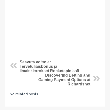
Saavuta voittoja:
Tervetuliaisbonus ja
ilmaiskierrokset Rocketspinissä
Discovering Betting and
Gaming Payment Options at
Richardsnet
No related posts.