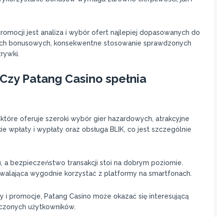
mocji jest analiza i wybór ofert najlepiej dopasowanych do
wotach bonusowych, konsekwentne stosowanie sprawdzonych
rywki.
Czy Patang Casino spełnia
które oferuje szeroki wybór gier hazardowych, atrakcyjne
ie wpłaty i wypłaty oraz obsługa BLIK, co jest szczególnie
a bezpieczeństwo transakcji stoi na dobrym poziomie.
alająca wygodnie korzystać z platformy na smartfonach.
ry i promocje, Patang Casino może okazać się interesującą
dczonych użytkowników.