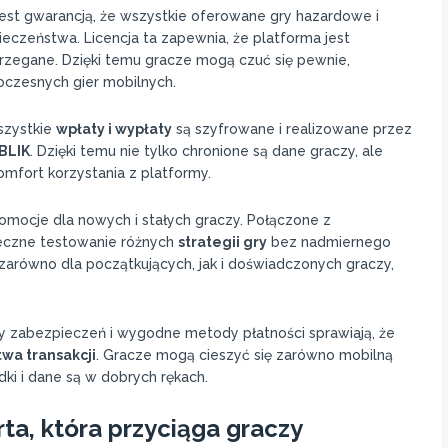
 jest gwarancją, że wszystkie oferowane gry hazardowe i
eczeństwa. Licencja ta zapewnia, że platforma jest
trzegane. Dzięki temu gracze mogą czuć się pewnie,
oczesnych gier mobilnych.
szystkie
wpłaty i wypłaty
są szyfrowane i realizowane przez
BLIK
. Dzięki temu nie tylko chronione są dane graczy, ale
mfort korzystania z platformy.
romocje dla nowych i stałych graczy. Połączone z
ieczne testowanie różnych
strategii gry
bez nadmiernego
zarówno dla początkujących, jak i doświadczonych graczy,
 zabezpieczeń i wygodne metody płatności sprawiają, że
wa transakcji
. Gracze mogą cieszyć się zarówno mobilną
dki i dane są w dobrych rękach.
ta, która przyciąga graczy