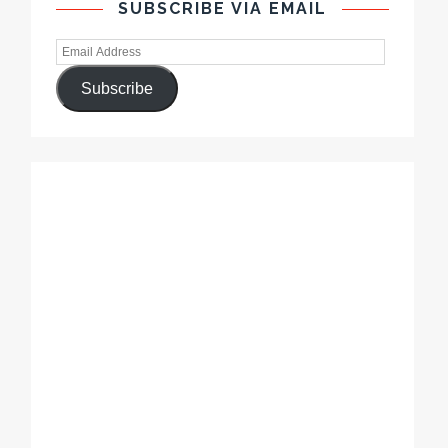
SUBSCRIBE VIA EMAIL
Subscribe