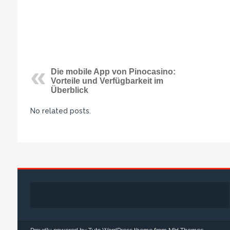
Die mobile App von Pinocasino:
Vorteile und Verfügbarkeit im
Überblick
No related posts.