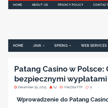
HOME
ABOUT US
PRIVACY POLICY
CONTACT
HOME
JAVA
SPRING
WEB SERVICES
Patang Casino w Polsce: G
bezpiecznymi wypłatami
December 29, 2025
SJ
FileZilla FTP
0
Wprowadzenie do Patang Casino: