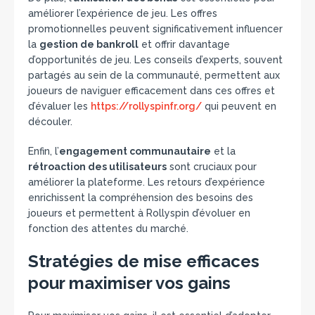
améliorer l’expérience de jeu. Les offres
promotionnelles peuvent significativement influencer
la
gestion de bankroll
et offrir davantage
d’opportunités de jeu. Les conseils d’experts, souvent
partagés au sein de la communauté, permettent aux
joueurs de naviguer efficacement dans ces offres et
d’évaluer les
https://rollyspinfr.org/
qui peuvent en
découler.
Enfin, l’
engagement communautaire
et la
rétroaction des utilisateurs
sont cruciaux pour
améliorer la plateforme. Les retours d’expérience
enrichissent la compréhension des besoins des
joueurs et permettent à Rollyspin d’évoluer en
fonction des attentes du marché.
Stratégies de mise efficaces
pour maximiser vos gains