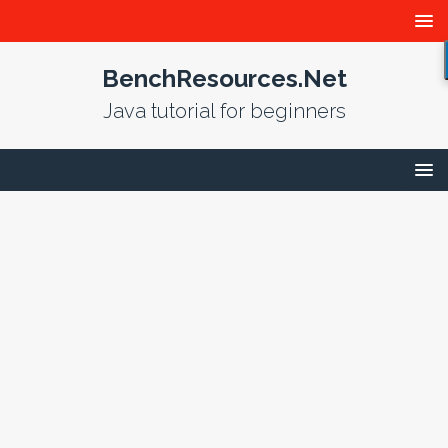
BenchResources.Net
Java tutorial for beginners