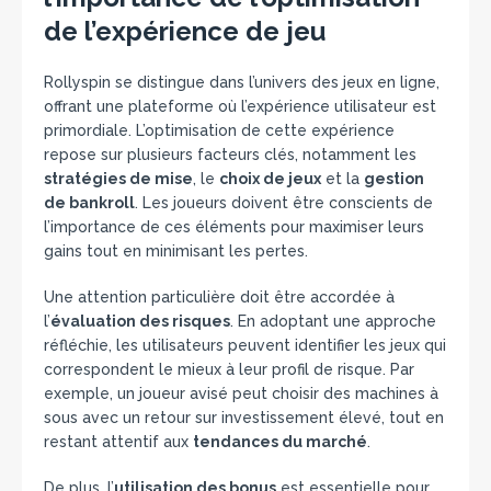
de l’expérience de jeu
Rollyspin se distingue dans l’univers des jeux en ligne,
offrant une plateforme où l’expérience utilisateur est
primordiale. L’optimisation de cette expérience
repose sur plusieurs facteurs clés, notamment les
stratégies de mise
, le
choix de jeux
et la
gestion
de bankroll
. Les joueurs doivent être conscients de
l’importance de ces éléments pour maximiser leurs
gains tout en minimisant les pertes.
Une attention particulière doit être accordée à
l’
évaluation des risques
. En adoptant une approche
réfléchie, les utilisateurs peuvent identifier les jeux qui
correspondent le mieux à leur profil de risque. Par
exemple, un joueur avisé peut choisir des machines à
sous avec un retour sur investissement élevé, tout en
restant attentif aux
tendances du marché
.
De plus, l’
utilisation des bonus
est essentielle pour