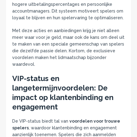
hogere uitbetalingspercentages en persoonlijke
accountmanagers. Dit systeem motiveert spelers om
loyaal te blijven en hun spelervaring te optimaliseren.
Met deze acties en aanbiedingen krijg je niet alleen
meer waar voor je geld, maar ook de kans om deel uit
te maken van een speciale gemeenschap van spelers
die dezelfde passie delen. Kortom, de exclusieve
voordelen maken het lidmaatschap bijzonder
waardevol.
VIP-status en
langetermijnvoordelen: De
impact op klantenbinding en
engagement
De VIP-status biedt tal van
voordelen voor trouwe
spelers
, waardoor klantenbinding en engagement
aanzienlijk toenemen. Spelers die zich aanmelden