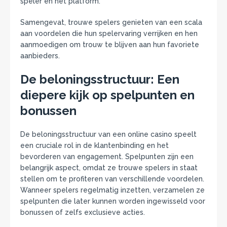
speler en het platform.
Samengevat, trouwe spelers genieten van een scala
aan voordelen die hun spelervaring verrijken en hen
aanmoedigen om trouw te blijven aan hun favoriete
aanbieders.
De beloningsstructuur: Een
diepere kijk op spelpunten en
bonussen
De beloningsstructuur van een online casino speelt
een cruciale rol in de klantenbinding en het
bevorderen van engagement. Spelpunten zijn een
belangrijk aspect, omdat ze trouwe spelers in staat
stellen om te profiteren van verschillende voordelen.
Wanneer spelers regelmatig inzetten, verzamelen ze
spelpunten die later kunnen worden ingewisseld voor
bonussen of zelfs exclusieve acties.