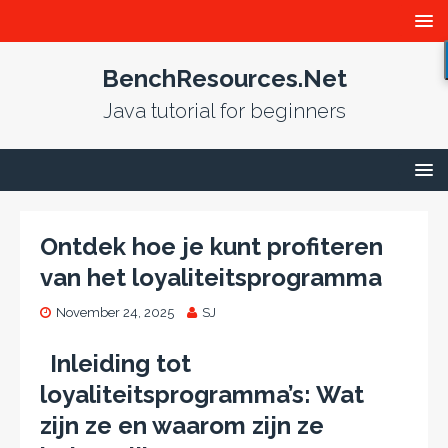
BenchResources.Net
Java tutorial for beginners
Ontdek hoe je kunt profiteren
van het loyaliteitsprogramma
November 24, 2025
SJ
Inleiding tot
loyaliteitsprogramma’s: Wat
zijn ze en waarom zijn ze