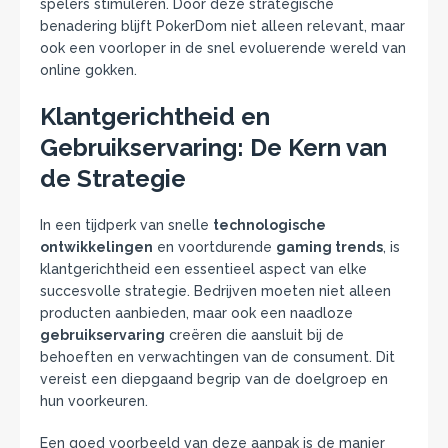
spelers stimuleren. Door deze strategische
benadering blijft PokerDom niet alleen relevant, maar
ook een voorloper in de snel evoluerende wereld van
online gokken.
Klantgerichtheid en
Gebruikservaring: De Kern van
de Strategie
In een tijdperk van snelle
technologische
ontwikkelingen
en voortdurende
gaming trends
, is
klantgerichtheid een essentieel aspect van elke
succesvolle strategie. Bedrijven moeten niet alleen
producten aanbieden, maar ook een naadloze
gebruikservaring
creëren die aansluit bij de
behoeften en verwachtingen van de consument. Dit
vereist een diepgaand begrip van de doelgroep en
hun voorkeuren.
Een goed voorbeeld van deze aanpak is de manier