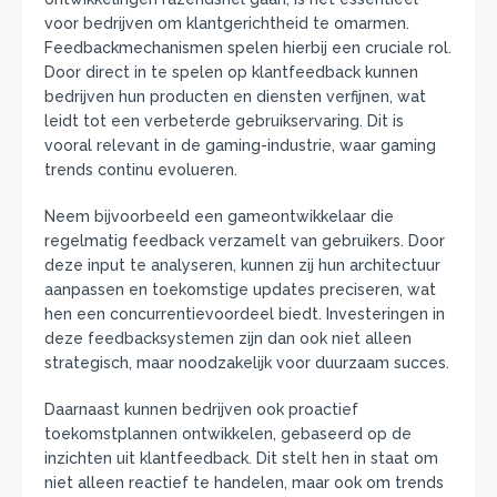
voor bedrijven om klantgerichtheid te omarmen.
Feedbackmechanismen spelen hierbij een cruciale rol.
Door direct in te spelen op klantfeedback kunnen
bedrijven hun producten en diensten verfijnen, wat
leidt tot een verbeterde gebruikservaring. Dit is
vooral relevant in de gaming-industrie, waar gaming
trends continu evolueren.
Neem bijvoorbeeld een gameontwikkelaar die
regelmatig feedback verzamelt van gebruikers. Door
deze input te analyseren, kunnen zij hun architectuur
aanpassen en toekomstige updates preciseren, wat
hen een concurrentievoordeel biedt. Investeringen in
deze feedbacksystemen zijn dan ook niet alleen
strategisch, maar noodzakelijk voor duurzaam succes.
Daarnaast kunnen bedrijven ook proactief
toekomstplannen ontwikkelen, gebaseerd op de
inzichten uit klantfeedback. Dit stelt hen in staat om
niet alleen reactief te handelen, maar ook om trends