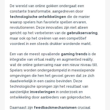
De wereld van online gokken ondergaat een
constante transformatie, aangedreven door
technologische ontwikkelingen
die de manier
waarop spelers hun favoriete spellen ervaren,
revolutioneren. Deze innovaties zijn niet alleen
gericht op het verbeteren van de
gebruikservaring
,
maar ook op het creëren van een competitief
voordeel in een steeds drukker wordende markt.
Een van de meest opvallende
gaming trends
is de
integratie van virtual reality en augmented reality,
wat de online gokervaring naar een nieuw niveau tilt.
Spelers worden ondergedompeld in meeslepende
omgevingen die hen het gevoel geven dat ze zich
daadwerkelijk in een casino bevinden. Deze
technologische sprongen zijn het resultaat van
aanzienlijke
investeringen
in onderzoek en
ontwikkeling door aanbieders van gokproducten.
Daarnaast zijn
feedbackmechanismen
cruciaal