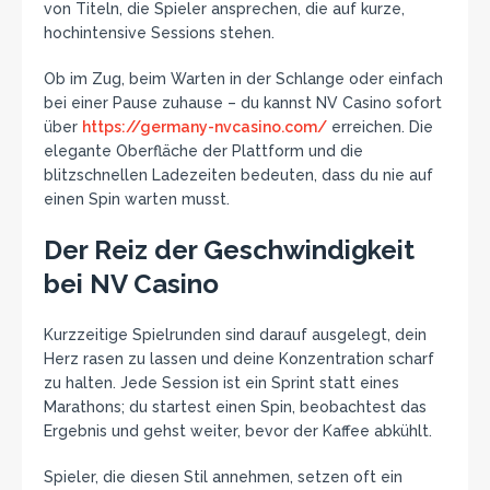
von Titeln, die Spieler ansprechen, die auf kurze,
hochintensive Sessions stehen.
Ob im Zug, beim Warten in der Schlange oder einfach
bei einer Pause zuhause – du kannst NV Casino sofort
über
https://germany-nvcasino.com/
erreichen. Die
elegante Oberfläche der Plattform und die
blitzschnellen Ladezeiten bedeuten, dass du nie auf
einen Spin warten musst.
Der Reiz der Geschwindigkeit
bei NV Casino
Kurzzeitige Spielrunden sind darauf ausgelegt, dein
Herz rasen zu lassen und deine Konzentration scharf
zu halten. Jede Session ist ein Sprint statt eines
Marathons; du startest einen Spin, beobachtest das
Ergebnis und gehst weiter, bevor der Kaffee abkühlt.
Spieler, die diesen Stil annehmen, setzen oft ein