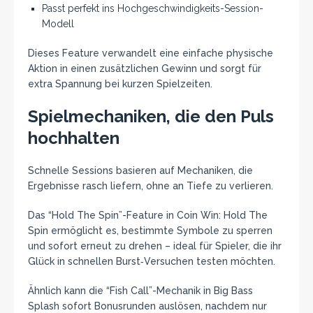
Passt perfekt ins Hochgeschwindigkeits-Session-
Modell
Dieses Feature verwandelt eine einfache physische
Aktion in einen zusätzlichen Gewinn und sorgt für
extra Spannung bei kurzen Spielzeiten.
Spielmechaniken, die den Puls
hochhalten
Schnelle Sessions basieren auf Mechaniken, die
Ergebnisse rasch liefern, ohne an Tiefe zu verlieren.
Das “Hold The Spin”-Feature in Coin Win: Hold The
Spin ermöglicht es, bestimmte Symbole zu sperren
und sofort erneut zu drehen – ideal für Spieler, die ihr
Glück in schnellen Burst‑Versuchen testen möchten.
Ähnlich kann die “Fish Call”-Mechanik in Big Bass
Splash sofort Bonusrunden auslösen, nachdem nur