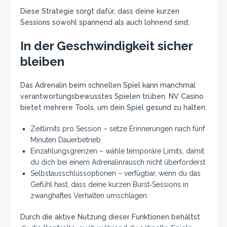
Diese Strategie sorgt dafür, dass deine kurzen
Sessions sowohl spannend als auch lohnend sind.
In der Geschwindigkeit sicher
bleiben
Das Adrenalin beim schnellen Spiel kann manchmal
verantwortungsbewusstes Spielen trüben. NV Casino
bietet mehrere Tools, um dein Spiel gesund zu halten:
Zeitlimits pro Session – setze Erinnerungen nach fünf
Minuten Dauerbetrieb
Einzahlungsgrenzen – wähle temporäre Limits, damit
du dich bei einem Adrenalinrausch nicht überforderst
Selbstausschlussoptionen – verfügbar, wenn du das
Gefühl hast, dass deine kurzen Burst‑Sessions in
zwanghaftes Verhalten umschlagen
Durch die aktive Nutzung dieser Funktionen behältst