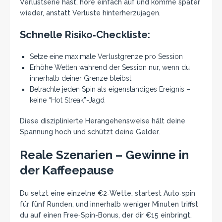
Verlustserie hast, höre einfach auf und komme später
wieder, anstatt Verluste hinterherzujagen.
Schnelle Risiko‑Checkliste:
Setze eine maximale Verlustgrenze pro Session
Erhöhe Wetten während der Session nur, wenn du
innerhalb deiner Grenze bleibst
Betrachte jeden Spin als eigenständiges Ereignis –
keine “Hot Streak”-Jagd
Diese disziplinierte Herangehensweise hält deine
Spannung hoch und schützt deine Gelder.
Reale Szenarien – Gewinne in
der Kaffeepause
Du setzt eine einzelne €2‑Wette, startest Auto‑spin
für fünf Runden, und innerhalb weniger Minuten triffst
du auf einen Free‑Spin-Bonus, der dir €15 einbringt.