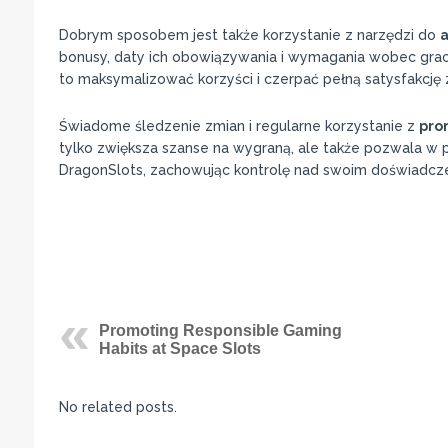
Dobrym sposobem jest także korzystanie z narzędzi do
a
bonusy, daty ich obowiązywania i wymagania wobec grac
to maksymalizować korzyści i czerpać pełną satysfakcję 
Świadome śledzenie zmian i regularne korzystanie z
pro
tylko zwiększa szanse na wygraną, ale także pozwala w p
DragonSlots, zachowując kontrolę nad swoim doświadcz
Promoting Responsible Gaming
Habits at Space Slots
No related posts.