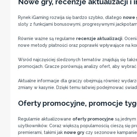
Nowe gry, recenzje aktualizacji i
Rynek iGaming rozwija się bardzo szybko, dlatego
nowe 
sloty z funkcjami bonusowymi, progresywnymi jackpotam
Równie ważne są regularne
recenzje aktualizacji
. Oceni
nowe metody płatności oraz poprawki wpływające na ko
Wśród najczęściej śledzonych tematów znajdują się takż
promocjach. Gracze porównują analizy ofert, aby wybrać 
Aktualne informacje dla graczy obejmują również wydarz
zmiany w kasynie. Dzięki temu łatwiej podejmować świa
Oferty promocyjne, promocje tyg
Regularnie aktualizowane
oferty promocyjne
są jednym 
użytkowników. Coraz większą popularnością cieszą się 
premierami, takimi jak
nowe gry
czy sezonowe kampanie