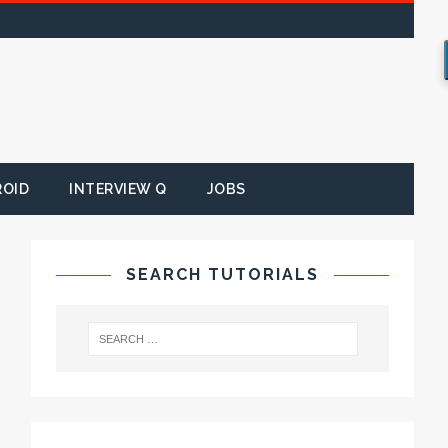
ROID
INTERVIEW Q
JOBS
SEARCH TUTORIALS