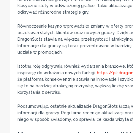
klasyczne sloty w odświeżonej grafice. Takie aktualizacj
odkrywać różnorodne strategie gry.
Równocześnie kasyno wprowadziło zmiany w oferty prom
oczekiwań stałych klientów oraz nowych graczy. Dzięki a
DragonSlots stawia na większą przejrzystość i atrakcyjn
Informacje dla graczy są teraz prezentowane w bardziej
udziale w promocjach.
Istotną rolę odgrywają również wydarzenia branżowe, któr
inspirację do wdrażania nowych funkcji.
https://pl-dragon
że platforma konsekwentnie stawia na innowacje i szybk
się to na bardziej atrakcyjną rozrywkę, większą liczbę s
korzystania z serwisu.
Podsumowując, ostatnie aktualizacje DragonSlots łączą w 
informacji dla graczy. Regularne recenzje aktualizacji ora
niego w sposób świadomy, co sprawia, że każda wizyta sta