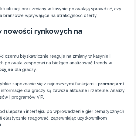
ktualizacji oraz zmiany w kasynie pozwalają sprawdzić, czy
ia branżowe wpływające na atrakcyjność oferty.
 nowości rynkowych na
ięki czemu błyskawicznie reaguje na zmiany w kasynie i
gach pozwala zespołowi na bieżąco analizować trendy w
ocyjne
dla graczy.
bkie zapoznanie się z najnowszymi funkcjami i
promocjami
a informacje dla graczy są zawsze aktualne i rzetelne. Analizy
sów i programów VIP.
od ulepszeń interfejsu po wprowadzenie gier tematycznych
i elastycznie reagować, zapewniając użytkownikom
.