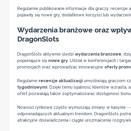
Regularnie publikowane informacje dla graczy, recenzje a
pojawiły się nowe gry, dodatkowe korzyści lub wydarzen
Wydarzenia branżowe oraz wpływ
DragonSlots
DragonSlots aktywnie śledzi
wydarzenia branżowe
, dz
pojawiające się
nowe gry
. Udział w konferencjach i tar
promocjach oraz wprowadzać innowacyjne
oferty prom
Regularne
recenzje aktualizacji
umożliwiają graczom szy
tygodniowymi
. Dzięki temu lojalność klientów wzrasta, 
ofert pozwalają także zoptymalizować dostępność bonu
Nowości rynkowe często wymuszają zmiany w kasynie – 
odpowiadających aktualnym trendom. DragonSlots potraf
atrakcyjne doświadczenia i ciągłe urozmaicenie rozgrywki