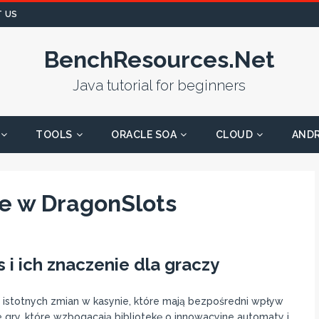
 US
BenchResources.Net
Java tutorial for beginners
TOOLS
ORACLE SOA
CLOUD
AND
ne w DragonSlots
i ich znaczenie dla graczy
 istotnych zmian w kasynie, które mają bezpośredni wpływ
 gry, które wzbogacają bibliotekę o innowacyjne automaty i