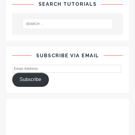
SEARCH TUTORIALS
SUBSCRIBE VIA EMAIL
Subscribe