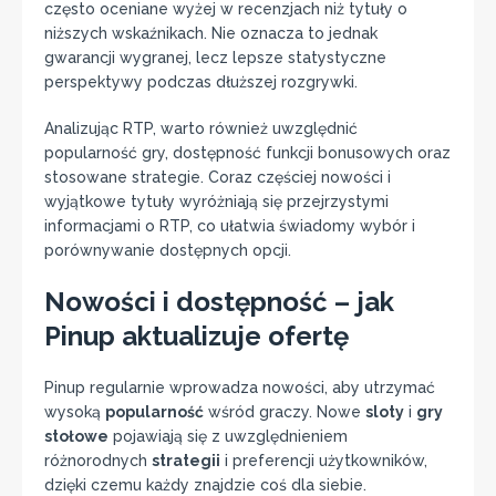
często oceniane wyżej w recenzjach niż tytuły o
niższych wskaźnikach. Nie oznacza to jednak
gwarancji wygranej, lecz lepsze statystyczne
perspektywy podczas dłuższej rozgrywki.
Analizując RTP, warto również uwzględnić
popularność gry, dostępność funkcji bonusowych oraz
stosowane strategie. Coraz częściej nowości i
wyjątkowe tytuły wyróżniają się przejrzystymi
informacjami o RTP, co ułatwia świadomy wybór i
porównywanie dostępnych opcji.
Nowości i dostępność – jak
Pinup aktualizuje ofertę
Pinup regularnie wprowadza nowości, aby utrzymać
wysoką
popularność
wśród graczy. Nowe
sloty
i
gry
stołowe
pojawiają się z uwzględnieniem
różnorodnych
strategii
i preferencji użytkowników,
dzięki czemu każdy znajdzie coś dla siebie.