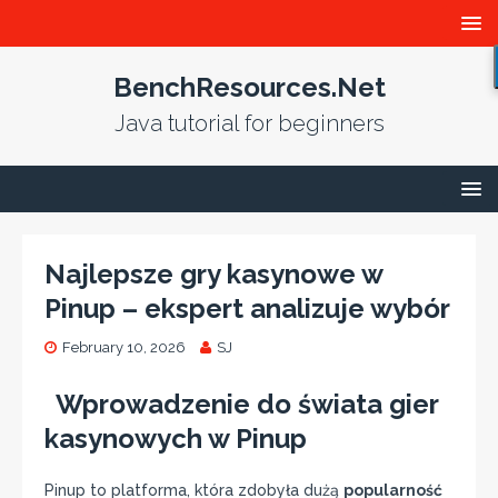
BenchResources.Net
Java tutorial for beginners
Najlepsze gry kasynowe w
Pinup – ekspert analizuje wybór
February 10, 2026
SJ
Wprowadzenie do świata gier
kasynowych w Pinup
Pinup to platforma, która zdobyła dużą
popularność