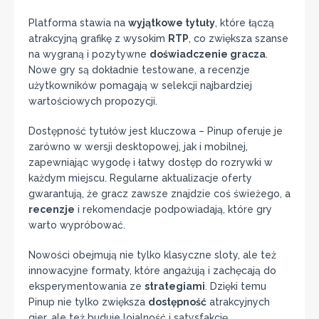
Platforma stawia na
wyjątkowe tytuły
, które łączą
atrakcyjną grafikę z wysokim
RTP
, co zwiększa szanse
na wygraną i pozytywne
doświadczenie gracza
.
Nowe gry są dokładnie testowane, a recenzje
użytkowników pomagają w selekcji najbardziej
wartościowych propozycji.
Dostępność tytułów jest kluczowa – Pinup oferuje je
zarówno w wersji desktopowej, jak i mobilnej,
zapewniając wygodę i łatwy dostęp do rozrywki w
każdym miejscu. Regularne aktualizacje oferty
gwarantują, że gracz zawsze znajdzie coś świeżego, a
recenzje
i rekomendacje podpowiadają, które gry
warto wypróbować.
Nowości obejmują nie tylko klasyczne sloty, ale też
innowacyjne formaty, które angażują i zachęcają do
eksperymentowania ze
strategiami
. Dzięki temu
Pinup nie tylko zwiększa
dostępność
atrakcyjnych
gier, ale też buduje lojalność i satysfakcję