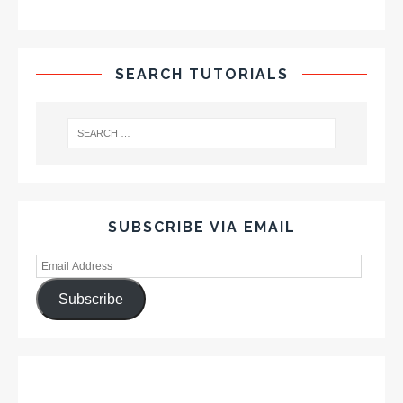
SEARCH TUTORIALS
SUBSCRIBE VIA EMAIL
Subscribe