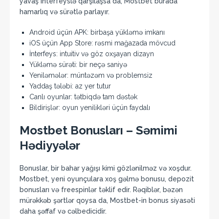
yavaş interfeyslə qarşılaşsa da, Mostbet burada
hamarlıq və sürətlə parlayır.
Android üçün APK: birbaşa yükləmə imkanı
iOS üçün App Store: rəsmi mağazada mövcud
İnterfeys: intuitiv və göz oxşayan dizayn
Yükləmə sürəti: bir neçə saniyə
Yeniləmələr: müntəzəm və problemsiz
Yaddaş tələbi: az yer tutur
Canlı oyunlar: tətbiqdə tam dəstək
Bildirişlər: oyun yenilikləri üçün faydalı
Mostbet Bonusları – Səmimi
Hədiyyələr
Bonuslar, bir bahar yağışı kimi gözlənilməz və xoşdur.
Mostbet, yeni oyunçulara xoş gəlmə bonusu, depozit
bonusları və freespinlər təklif edir. Rəqiblər, bəzən
mürəkkəb şərtlər qoysa da, Mostbet-in bonus siyasəti
daha şəffaf və cəlbedicidir.