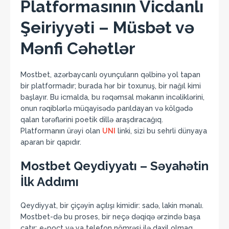
Platformasının Vicdanlı
Şeiriyyəti – Müsbət və
Mənfi Cəhətlər
Mostbet, azərbaycanlı oyunçuların qəlbinə yol tapan
bir platformadır; burada hər bir toxunuş, bir nağıl kimi
başlayır. Bu icmalda, bu rəqəmsal məkanın incəliklərini,
onun rəqiblərlə müqayisədə parıldayan və kölgədə
qalan tərəflərini poetik dillə araşdıracağıq.
Platformanın ürəyi olan
UNI
linki, sizi bu sehrli dünyaya
aparan bir qapıdır.
Mostbet Qeydiyyatı – Səyahətin
İlk Addımı
Qeydiyyat, bir çiçəyin açılışı kimidir: sadə, lakin mənalı.
Mostbet-də bu proses, bir neçə dəqiqə ərzində başa
çatır; e-poçt və ya telefon nömrəsi ilə daxil olmaq