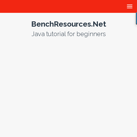
BenchResources.Net
Java tutorial for beginners