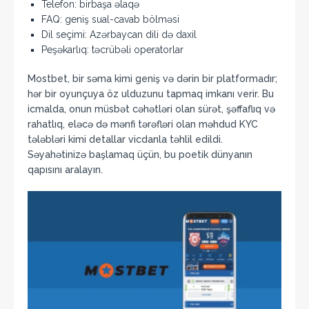
Telefon: birbaşa əlaqə
FAQ: geniş sual-cavab bölməsi
Dil seçimi: Azərbaycan dili də daxil
Peşəkarlıq: təcrübəli operatorlar
Mostbet, bir səma kimi geniş və dərin bir platformadır;
hər bir oyunçuya öz ulduzunu tapmaq imkanı verir. Bu
icmalda, onun müsbət cəhətləri olan sürət, şəffaflıq və
rahatlıq, eləcə də mənfi tərəfləri olan məhdud KYC
tələbləri kimi detallar vicdanla təhlil edildi.
Səyahətinizə başlamaq üçün, bu poetik dünyanın
qapısını aralayın.