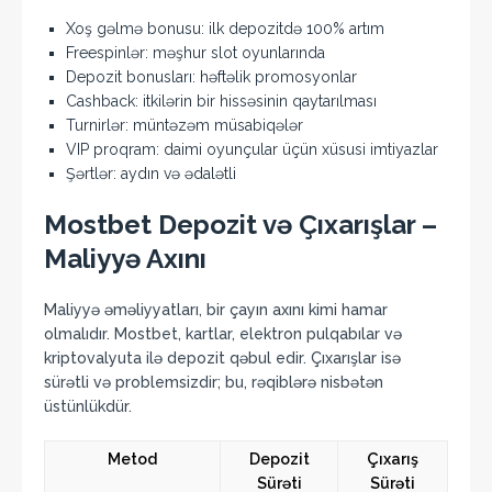
Xoş gəlmə bonusu: ilk depozitdə 100% artım
Freespinlər: məşhur slot oyunlarında
Depozit bonusları: həftəlik promosyonlar
Cashback: itkilərin bir hissəsinin qaytarılması
Turnirlər: müntəzəm müsabiqələr
VIP proqram: daimi oyunçular üçün xüsusi imtiyazlar
Şərtlər: aydın və ədalətli
Mostbet Depozit və Çıxarışlar –
Maliyyə Axını
Maliyyə əməliyyatları, bir çayın axını kimi hamar
olmalıdır. Mostbet, kartlar, elektron pulqabılar və
kriptovalyuta ilə depozit qəbul edir. Çıxarışlar isə
sürətli və problemsizdir; bu, rəqiblərə nisbətən
üstünlükdür.
Metod
Depozit
Çıxarış
Sürəti
Sürəti