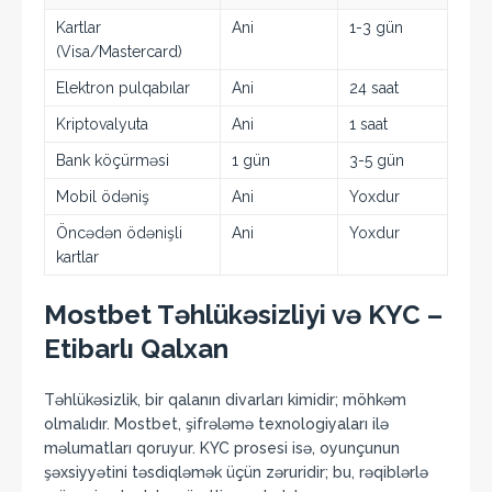
Kartlar
Ani
1-3 gün
(Visa/Mastercard)
Elektron pulqabılar
Ani
24 saat
Kriptovalyuta
Ani
1 saat
Bank köçürməsi
1 gün
3-5 gün
Mobil ödəniş
Ani
Yoxdur
Öncədən ödənişli
Ani
Yoxdur
kartlar
Mostbet Təhlükəsizliyi və KYC –
Etibarlı Qalxan
Təhlükəsizlik, bir qalanın divarları kimidir; möhkəm
olmalıdır. Mostbet, şifrələmə texnologiyaları ilə
məlumatları qoruyur. KYC prosesi isə, oyunçunun
şəxsiyyətini təsdiqləmək üçün zəruridir; bu, rəqiblərlə