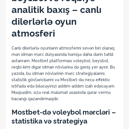
analitik baxış – canlı
dilerlərlə oyun
atmosferi
Canlı dilerlərlə oyunların atmosferini sevən biri olaraq,
mən idman mərc dünyasında həmişə daha dərin təhlil
axtarıram. Mostbet platforması voleybol, beysbol,
reqbi kimi digər idman növlərinə də geniş yer ayırır. Bu
yazıda, bu idman növlərinin mərc strategiyalarını,
statistik göstəricilərini və Mostbet-də necə effektiv
istifadə edə biləcəyinizi addım-addım izah edəcəyəm.
Məqsədim, sizə real məlumat əsasında qərar vermə
bacarığı qazandırmaqdır.
Mostbet-də voleybol mərcləri –
statistika və strategiya