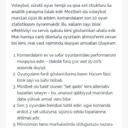
Voleybol, sürətli oyun tempi və qısa set strukturu ilə
analitik yanaşma tələb edir. Mostbet-də voleybol
mərcləri üçün ilk addım, komandaların son 10 oyun
statistikasını öyrənməkdir. Bu, xalların sayı, blok
effektivliyi və servis qəbulu kimi göstəriciləri əhatə edir.
Mən həmişə canlı dilerlərlə oyunların atmosferini sevən
biri kimi, real vaxt rejimində dəyişən əmsalları izləyirəm.
Komandaların ev və səfər oyunlarındakı performansını
müqayisə edin – statistik fərq çox vaxt 15-20%
arasında dəyişir.
Oyunçuların fərdi göstəricilərinə baxın: hücum faizi,
blok sayı və səhv nisbəti.
Mostbet-də təklif olunan “Set qalibi” kimi alternativ
bazarları sınayın – bu, ənənəvi qalibiyyət mərcindən
daha yüksək əmsal verə bilər.
Son 3 oyundakı trendləri təhlil edin: əgər komanda
ardıcıl 2 set uduzursa, üçüncü setdə toparlanma
ehtimalı artır.
Mövsümün hansı mərhələsində olduğunuzu nəzərə