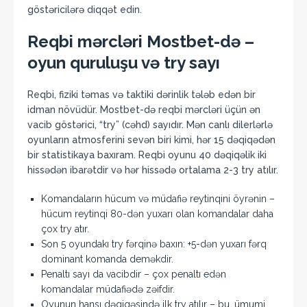
göstəricilərə diqqət edin.
Reqbi mərcləri Mostbet-də –
oyun quruluşu və try sayı
Reqbi, fiziki təmas və taktiki dərinlik tələb edən bir
idman növüdür. Mostbet-də reqbi mərcləri üçün ən
vacib göstərici, “try” (cəhd) sayıdır. Mən canlı dilerlərlə
oyunların atmosferini sevən biri kimi, hər 15 dəqiqədən
bir statistikaya baxıram. Reqbi oyunu 40 dəqiqəlik iki
hissədən ibarətdir və hər hissədə ortalama 2-3 try atılır.
Komandaların hücum və müdafiə reytinqini öyrənin –
hücum reytinqi 80-dən yuxarı olan komandalar daha
çox try atır.
Son 5 oyundakı try fərqinə baxın: +5-dən yuxarı fərq
dominant komanda deməkdir.
Penaltı sayı da vacibdir – çox penaltı edən
komandalar müdafiədə zəifdir.
Oyunun hansı dəqiqəsində ilk try atılır – bu, ümumi