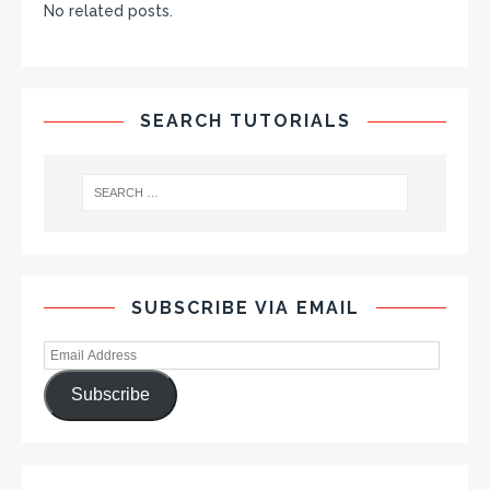
No related posts.
SEARCH TUTORIALS
SUBSCRIBE VIA EMAIL
Subscribe