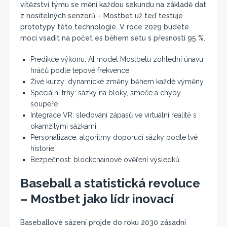
vítězství týmu se mění každou sekundu na základě dat
z nositelných senzorů – Mostbet už teď testuje
prototypy této technologie. V roce 2029 budete
moci vsadit na počet es během setu s přesností 95 %.
Predikce výkonu: AI model Mostbetu zohlední únavu
hráčů podle tepové frekvence
Živé kurzy: dynamické změny během každé výměny
Speciální trhy: sázky na bloky, smeče a chyby
soupeře
Integrace VR: sledování zápasů ve virtuální realitě s
okamžitými sázkami
Personalizace: algoritmy doporučí sázky podle tvé
historie
Bezpečnost: blockchainové ověření výsledků
Baseball a statistická revoluce
– Mostbet jako lídr inovací
Baseballové sázení projde do roku 2030 zásadní