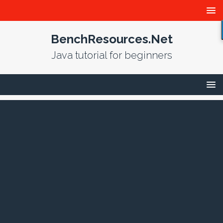
BenchResources.Net
Java tutorial for beginners