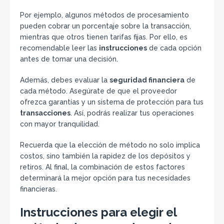
Por ejemplo, algunos métodos de procesamiento
pueden cobrar un porcentaje sobre la transacción,
mientras que otros tienen tarifas fijas. Por ello, es
recomendable leer las
instrucciones
de cada opción
antes de tomar una decisión.
Además, debes evaluar la
seguridad financiera
de
cada método. Asegúrate de que el proveedor
ofrezca garantías y un sistema de protección para tus
transacciones
. Así, podrás realizar tus operaciones
con mayor tranquilidad.
Recuerda que la elección de método no solo implica
costos, sino también la rapidez de los depósitos y
retiros. Al final, la combinación de estos factores
determinará la mejor opción para tus necesidades
financieras.
Instrucciones para elegir el