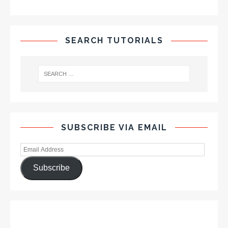
SEARCH TUTORIALS
SUBSCRIBE VIA EMAIL
Subscribe