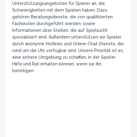
Unterstützungsangeboten für Spieler an, die
Schwierigkeiten mit dem Spielen haben. Dazu
gehören Beratungsdienste, die von qualifizierten
Fachleuten durchgeführt werden, sowie
Informationen über Stellen, die auf Spielsucht
spezialisiert sind. Außerdem unterstützen wir Spieler
durch anonyme Hotlines und Online-Chat-Dienste, die
rund um die Uhr verfügbar sind. Unsere Priorität ist es,
eine sichere Umgebung zu schaffen, in der Spieler
Hilfe und Rat erhalten können, wenn sie ihn
benötigen.