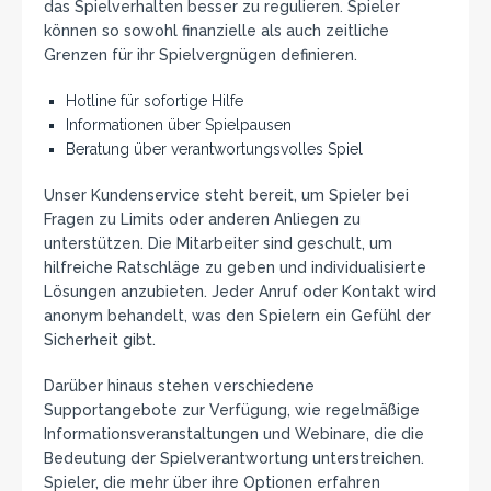
das Spielverhalten besser zu regulieren. Spieler
können so sowohl finanzielle als auch zeitliche
Grenzen für ihr Spielvergnügen definieren.
Hotline für sofortige Hilfe
Informationen über Spielpausen
Beratung über verantwortungsvolles Spiel
Unser Kundenservice steht bereit, um Spieler bei
Fragen zu Limits oder anderen Anliegen zu
unterstützen. Die Mitarbeiter sind geschult, um
hilfreiche Ratschläge zu geben und individualisierte
Lösungen anzubieten. Jeder Anruf oder Kontakt wird
anonym behandelt, was den Spielern ein Gefühl der
Sicherheit gibt.
Darüber hinaus stehen verschiedene
Supportangebote zur Verfügung, wie regelmäßige
Informationsveranstaltungen und Webinare, die die
Bedeutung der Spielverantwortung unterstreichen.
Spieler, die mehr über ihre Optionen erfahren