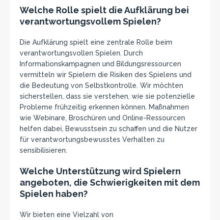
Welche Rolle spielt die Aufklärung bei
verantwortungsvollem Spielen?
Die Aufklärung spielt eine zentrale Rolle beim
verantwortungsvollen Spielen. Durch
Informationskampagnen und Bildungsressourcen
vermitteln wir Spielern die Risiken des Spielens und
die Bedeutung von Selbstkontrolle. Wir möchten
sicherstellen, dass sie verstehen, wie sie potenzielle
Probleme frühzeitig erkennen können. Maßnahmen
wie Webinare, Broschüren und Online-Ressourcen
helfen dabei, Bewusstsein zu schaffen und die Nutzer
für verantwortungsbewusstes Verhalten zu
sensibilisieren.
Welche Unterstützung wird Spielern
angeboten, die Schwierigkeiten mit dem
Spielen haben?
Wir bieten eine Vielzahl von