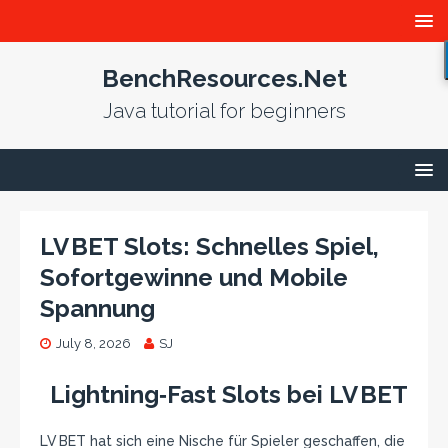
BenchResources.Net
Java tutorial for beginners
LV BET Slots: Schnelles Spiel,
Sofortgewinne und Mobile
Spannung
July 8, 2026
SJ
Lightning‑Fast Slots bei LV BET
LV BET hat sich eine Nische für Spieler geschaffen, die