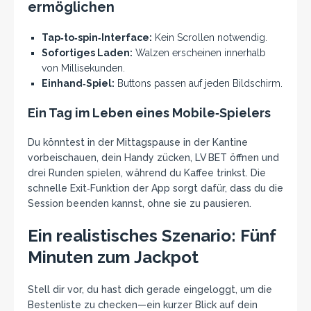
ermöglichen
Tap‑to‑spin‑Interface:
Kein Scrollen notwendig.
Sofortiges Laden:
Walzen erscheinen innerhalb
von Millisekunden.
Einhand‑Spiel:
Buttons passen auf jeden Bildschirm.
Ein Tag im Leben eines Mobile‑Spielers
Du könntest in der Mittagspause in der Kantine
vorbeischauen, dein Handy zücken, LV BET öffnen und
drei Runden spielen, während du Kaffee trinkst. Die
schnelle Exit‑Funktion der App sorgt dafür, dass du die
Session beenden kannst, ohne sie zu pausieren.
Ein realistisches Szenario: Fünf
Minuten zum Jackpot
Stell dir vor, du hast dich gerade eingeloggt, um die
Bestenliste zu checken—ein kurzer Blick auf dein