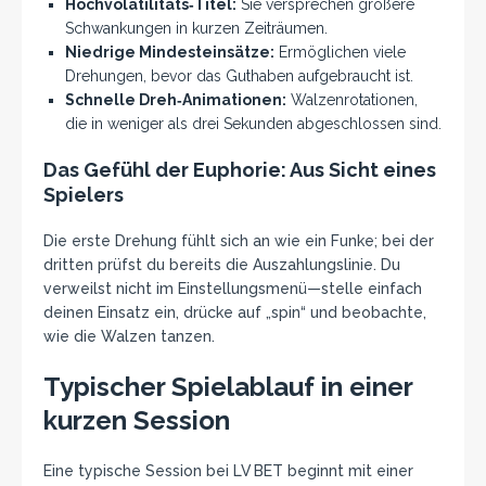
Hochvolatilitäts‑Titel:
Sie versprechen größere
Schwankungen in kurzen Zeiträumen.
Niedrige Mindesteinsätze:
Ermöglichen viele
Drehungen, bevor das Guthaben aufgebraucht ist.
Schnelle Dreh‑Animationen:
Walzenrotationen,
die in weniger als drei Sekunden abgeschlossen sind.
Das Gefühl der Euphorie: Aus Sicht eines
Spielers
Die erste Drehung fühlt sich an wie ein Funke; bei der
dritten prüfst du bereits die Auszahlungslinie. Du
verweilst nicht im Einstellungsmenü—stelle einfach
deinen Einsatz ein, drücke auf „spin“ und beobachte,
wie die Walzen tanzen.
Typischer Spielablauf in einer
kurzen Session
Eine typische Session bei LV BET beginnt mit einer