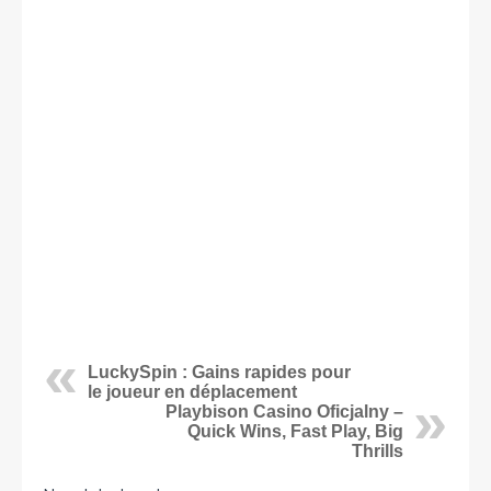
LuckySpin : Gains rapides pour
le joueur en déplacement
Playbison Casino Oficjalny –
Quick Wins, Fast Play, Big
Thrills