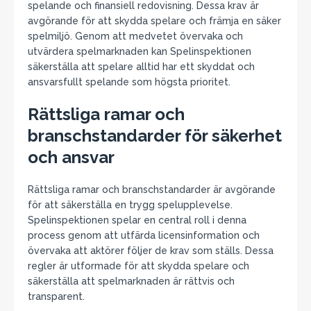
spelande och finansiell redovisning. Dessa krav är
avgörande för att skydda spelare och främja en säker
spelmiljö. Genom att medvetet övervaka och
utvärdera spelmarknaden kan Spelinspektionen
säkerställa att spelare alltid har ett skyddat och
ansvarsfullt spelande som högsta prioritet.
Rättsliga ramar och
branschstandarder för säkerhet
och ansvar
Rättsliga ramar och branschstandarder är avgörande
för att säkerställa en trygg spelupplevelse.
Spelinspektionen spelar en central roll i denna
process genom att utfärda licensinformation och
övervaka att aktörer följer de krav som ställs. Dessa
regler är utformade för att skydda spelare och
säkerställa att spelmarknaden är rättvis och
transparent.