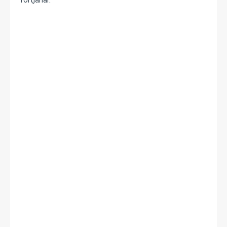
förtjänar.