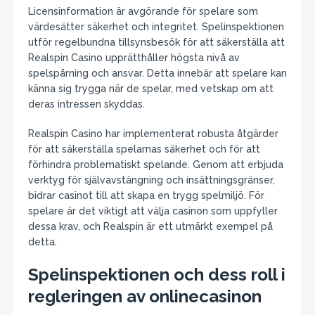
Licensinformation är avgörande för spelare som
värdesätter säkerhet och integritet. Spelinspektionen
utför regelbundna tillsynsbesök för att säkerställa att
Realspin Casino upprätthåller högsta nivå av
spelspårning och ansvar. Detta innebär att spelare kan
känna sig trygga när de spelar, med vetskap om att
deras intressen skyddas.
Realspin Casino har implementerat robusta åtgärder
för att säkerställa spelarnas säkerhet och för att
förhindra problematiskt spelande. Genom att erbjuda
verktyg för självavstängning och insättningsgränser,
bidrar casinot till att skapa en trygg spelmiljö. För
spelare är det viktigt att välja casinon som uppfyller
dessa krav, och Realspin är ett utmärkt exempel på
detta.
Spelinspektionen och dess roll i
regleringen av onlinecasinon