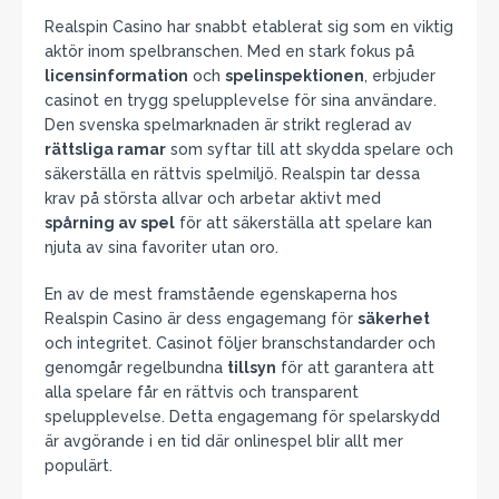
Realspin Casino har snabbt etablerat sig som en viktig
aktör inom spelbranschen. Med en stark fokus på
licensinformation
och
spelinspektionen
, erbjuder
casinot en trygg spelupplevelse för sina användare.
Den svenska spelmarknaden är strikt reglerad av
rättsliga ramar
som syftar till att skydda spelare och
säkerställa en rättvis spelmiljö. Realspin tar dessa
krav på största allvar och arbetar aktivt med
spårning av spel
för att säkerställa att spelare kan
njuta av sina favoriter utan oro.
En av de mest framstående egenskaperna hos
Realspin Casino är dess engagemang för
säkerhet
och integritet. Casinot följer branschstandarder och
genomgår regelbundna
tillsyn
för att garantera att
alla spelare får en rättvis och transparent
spelupplevelse. Detta engagemang för spelarskydd
är avgörande i en tid där onlinespel blir allt mer
populärt.