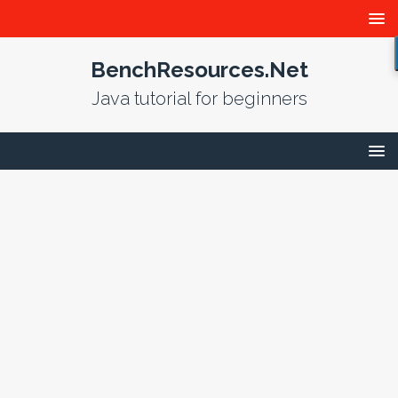
BenchResources.Net
Java tutorial for beginners