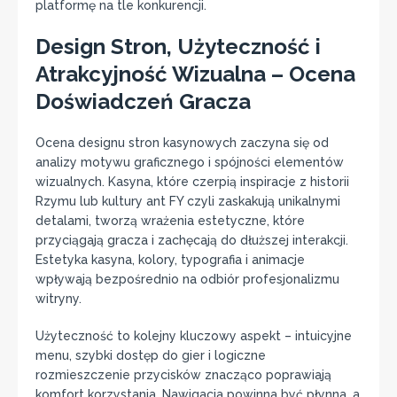
platformę na tle konkurencji.
Design Stron, Użyteczność i
Atrakcyjność Wizualna – Ocena
Doświadczeń Gracza
Ocena designu stron kasynowych zaczyna się od
analizy motywu graficznego i spójności elementów
wizualnych. Kasyna, które czerpią inspiracje z historii
Rzymu lub kultury ant FY czyli zaskakują unikalnymi
detalami, tworzą wrażenia estetyczne, które
przyciągają gracza i zachęcają do dłuższej interakcji.
Estetyka kasyna, kolory, typografia i animacje
wpływają bezpośrednio na odbiór profesjonalizmu
witryny.
Użyteczność to kolejny kluczowy aspekt – intuicyjne
menu, szybki dostęp do gier i logiczne
rozmieszczenie przycisków znacząco poprawiają
komfort korzystania. Nawigacja powinna być płynna, a