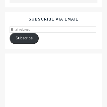
SUBSCRIBE VIA EMAIL
Subscribe