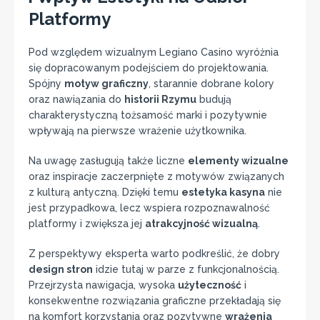
Platformy
Pod względem wizualnym Legiano Casino wyróżnia
się dopracowanym podejściem do projektowania.
Spójny
motyw graficzny
, starannie dobrane kolory
oraz nawiązania do
historii Rzymu
budują
charakterystyczną tożsamość marki i pozytywnie
wpływają na pierwsze wrażenie użytkownika.
Na uwagę zasługują także liczne
elementy wizualne
oraz inspiracje zaczerpnięte z motywów związanych
z kulturą antyczną. Dzięki temu
estetyka kasyna
nie
jest przypadkowa, lecz wspiera rozpoznawalność
platformy i zwiększa jej
atrakcyjność wizualną
.
Z perspektywy eksperta warto podkreślić, że dobry
design stron
idzie tutaj w parze z funkcjonalnością.
Przejrzysta nawigacja, wysoka
użyteczność
i
konsekwentne rozwiązania graficzne przekładają się
na komfort korzystania oraz pozytywne
wrażenia