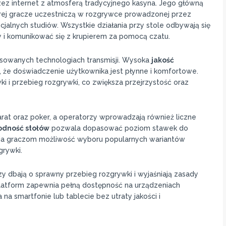
zez internet z atmosferą tradycyjnego kasyna. Jego główną
tórej gracze uczestniczą w rozgrywce prowadzonej przez
lnych studiów. Wszystkie działania przy stole odbywają się
 i komunikować się z krupierem za pomocą czatu.
sowanych technologiach transmisji. Wysoka
jakość
ją, że doświadczenie użytkownika jest płynne i komfortowe.
i i przebieg rozgrywki, co zwiększa przejrzystość oraz
arat oraz poker, a operatorzy wprowadzają również liczne
odność stołów
pozwala dopasować poziom stawek do
a graczom możliwość wyboru popularnych wariantów
grywki.
rzy dbają o sprawny przebieg rozgrywki i wyjaśniają zasady
latform zapewnia pełną dostępność na urządzeniach
na smartfonie lub tablecie bez utraty jakości i