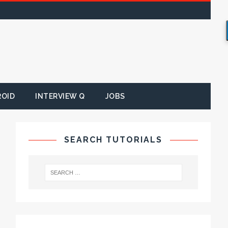
ROID
INTERVIEW Q
JOBS
SEARCH TUTORIALS