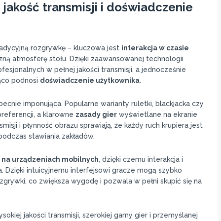
 jakość transmisji i doświadczenie
radycyjną rozgrywkę – kluczowa jest
interakcja w czasie
ną atmosferę stołu. Dzięki zaawansowanej technologii
sjonalnych w pełnej jakości transmisji, a jednocześnie
ąco podnosi
doświadczenie użytkownika
.
ecnie imponująca. Popularne warianty ruletki, blackjacka czy
eferencji, a klarowne
zasady gier
wyświetlane na ekranie
isji i płynność obrazu sprawiają, że każdy ruch krupiera jest
 podczas stawiania zakładów.
 na urządzeniach mobilnych
, dzięki czemu interakcja i
. Dzięki intuicyjnemu interfejsowi gracze mogą szybko
zgrywki, co zwiększa wygodę i pozwala w pełni skupić się na
kiej jakości transmisji, szerokiej gamy gier i przemyślanej