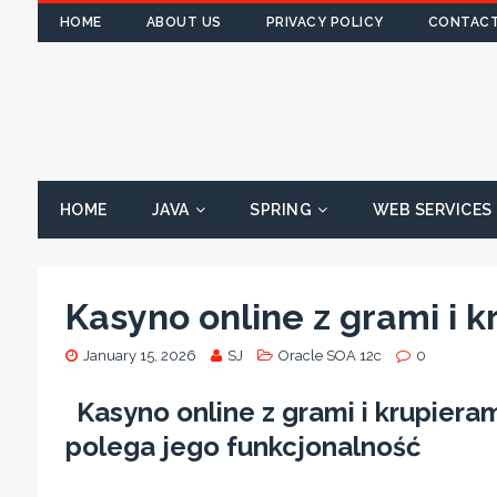
HOME
ABOUT US
PRIVACY POLICY
CONTACT
HOME
JAVA
SPRING
WEB SERVICES
Kasyno online z grami i 
January 15, 2026
SJ
Oracle SOA 12c
0
Kasyno online z grami i krupieram
polega jego funkcjonalność