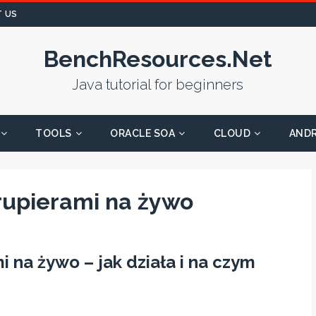
 US
BenchResources.Net
Java tutorial for beginners
TOOLS
ORACLE SOA
CLOUD
AND
krupierami na żywo
i na żywo – jak działa i na czym