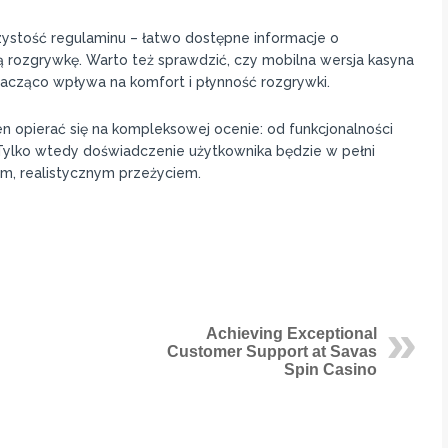
zystość regulaminu – łatwo dostępne informacje o
ą rozgrywkę. Warto też sprawdzić, czy mobilna wersja kasyna
nacząco wpływa na komfort i płynność rozgrywki.
n opierać się na kompleksowej ocenie: od funkcjonalności
. Tylko wtedy doświadczenie użytkownika będzie w pełni
cym, realistycznym przeżyciem.
Achieving Exceptional
Customer Support at Savas
Spin Casino