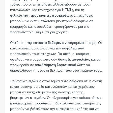
τρόπο που οι επιχειρήσεις αλληλεπιδρούν με τους
καταναλωτές. Με την τεχνολογία HTML5 και τη
φιλικότητα προς κινητές συσκευές
, οι επιχειρήσεις
μπορούν να ενσωματώσουν βιομετρικά δεδομένα σε
εφαρμογές και ιστοσελίδες, προσφέροντας μια πιο
προσωποποιημένη εμπειρία χρήστη.
Ωστόσο, η
προστασία δεδομένων
παραμένει κρίσιμη. Οι
καταναλωτές ανησυχούν για την ασφάλεια των
προσωπικών τους στοιχείων. Για αυτό, οι εταιρείες
οφείλουν να πραγματοποιούν
δοκιμές ασφαλείας
και να
προχωρούν σε
αναβάθμιση λογισμικού
ώστε να
διασφαλίσουν τη συνεχή βελτίωση των συστημάτων τους.
Σημαντικές εξελίξεις στον τομέα αυτό δείχνουν ότι η σχέση
εμπιστοσύνης μεταξύ καταναλωτών και επιχειρήσεων
μπορεί να ενισχυθεί μέσω της σωστής χρήσης
βιομετρικών στοιχείων. Οι πληροφορίες για παίκτες, όπως
η αναγνώριση προσώπου ή δακτυλικών αποτυπωμάτων,
μπορούν να βελτιώσουν την εμπειρία του χρήστη και να