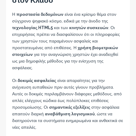
στον Κλάδο
Η
προστασία δεδομένων
είναι ένα κρίσιμο θέμα στον
σύγχρονο ψηφιακό κόσμο, ειδικά με την άνοδο της
τεχνολογίας HTML5
και των
κινητών συσκευών
. Οι
επιχειρήσεις πρέπει να διασφαλίσουν ότι οι πληροφορίες
των χρηστών τους παραμένουν ασφαλείς και
προστατευμένες από επιθέσεις. Η
χρήση βιομετρικών
στοιχείων
για την αναγνώριση χρηστών έχει αναδειχθεί
ως μια δημοφιλής μέθοδος για την ενίσχυση της
ασφάλειας.
Οι
δοκιμές ασφαλείας
είναι απαραίτητες για την
ανίχνευση ευπαθειών πριν αυτές γίνουν προβλήματα.
Αυτές οι δοκιμές περιλαμβάνουν διάφορες μεθόδους, από
απλές ελέγχους κώδικα έως πολύπλοκες επιθέσεις
προσομοίωσης. Οι
σημαντικές εξελίξεις
στην ασφάλεια
απαιτούν διαρκή
αναβάθμιση λογισμικού
, ώστε να
διατηρούνται τα συστήματα ενημερωμένα και ανθεκτικά σε
νέες απειλές.