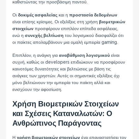
καθιστώντας την προσβάσιμη παντού.
Οι
δοκιμές ασφαλείας
και η
προστασία δεδομένων
είναι επίσης κρίσιμες. Οι εξελίξεις στη χρήση
βιομετρικών
στοιχείων
προσφέρουν επιπλέον επίπεδα ασφάλειας,
ενώ η
συνεχής βελτίωση
του λογισμικού διασφαλίζει ότι
οι παίκτες απολαμβάνουν μια ομαλή εμπειρία gaming.
Επιπλέον, η ανάγκη για
αναβάθμιση λογισμικού
είναι
συχνή, καθώς οι developers επιδιώκουν να προσφέρουν
καινοτόμες δυνατότητες και βελτιώσεις με βάση τις
ανάγκες των χρηστών. Αυτές οι σημαντικές εξελίξεις όχι
μόνο βελτιώνουν την εμπειρία του παίκτη αλλά και
ενισχύουν την αφοσίωση.
Χρήση Βιομετρικών Στοιχείων
και Σχέσεις Καταναλωτών: Ο
Ανθρώπινος Παράγοντας
Η
χρήση βιομετρικών στοιχείων
έχει επαναστατήσει τον