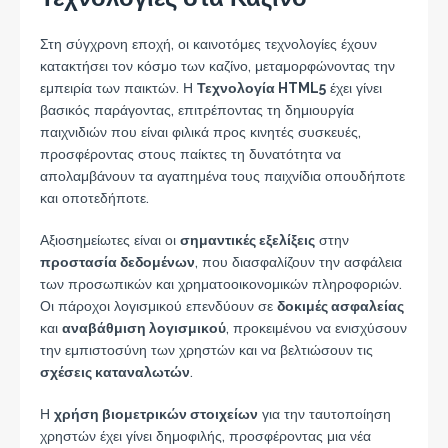
Στη σύγχρονη εποχή, οι καινοτόμες τεχνολογίες έχουν
κατακτήσει τον κόσμο των καζίνο, μεταμορφώνοντας την
εμπειρία των παικτών. Η
Τεχνολογία HTML5
έχει γίνει
βασικός παράγοντας, επιτρέποντας τη δημιουργία
παιχνιδιών που είναι φιλικά προς κινητές συσκευές,
προσφέροντας στους παίκτες τη δυνατότητα να
απολαμβάνουν τα αγαπημένα τους παιχνίδια οπουδήποτε
και οποτεδήποτε.
Αξιοσημείωτες είναι οι
σημαντικές εξελίξεις
στην
προστασία δεδομένων
, που διασφαλίζουν την ασφάλεια
των προσωπικών και χρηματοοικονομικών πληροφοριών.
Οι πάροχοι λογισμικού επενδύουν σε
δοκιμές ασφαλείας
και
αναβάθμιση λογισμικού
, προκειμένου να ενισχύσουν
την εμπιστοσύνη των χρηστών και να βελτιώσουν τις
σχέσεις καταναλωτών
.
Η
χρήση βιομετρικών στοιχείων
για την ταυτοποίηση
χρηστών έχει γίνει δημοφιλής, προσφέροντας μια νέα