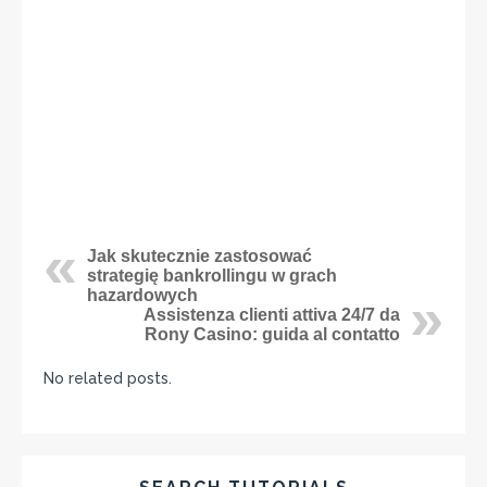
Jak skutecznie zastosować
strategię bankrollingu w grach
hazardowych
Assistenza clienti attiva 24/7 da
Rony Casino: guida al contatto
No related posts.