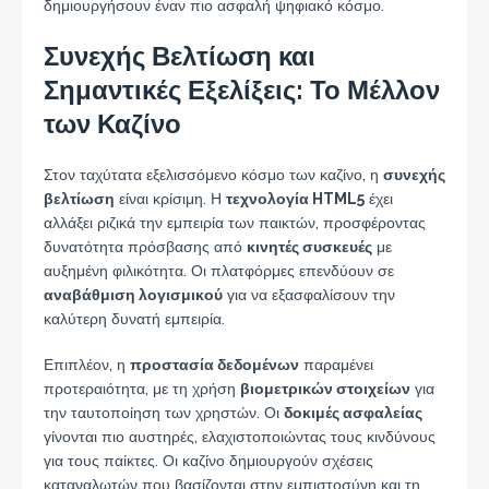
δημιουργήσουν έναν πιο ασφαλή ψηφιακό κόσμο.
Συνεχής Βελτίωση και
Σημαντικές Εξελίξεις: Το Μέλλον
των Καζίνο
Στον ταχύτατα εξελισσόμενο κόσμο των καζίνο, η
συνεχής
βελτίωση
είναι κρίσιμη. Η
τεχνολογία HTML5
έχει
αλλάξει ριζικά την εμπειρία των παικτών, προσφέροντας
δυνατότητα πρόσβασης από
κινητές συσκευές
με
αυξημένη φιλικότητα. Οι πλατφόρμες επενδύουν σε
αναβάθμιση λογισμικού
για να εξασφαλίσουν την
καλύτερη δυνατή εμπειρία.
Επιπλέον, η
προστασία δεδομένων
παραμένει
προτεραιότητα, με τη χρήση
βιομετρικών στοιχείων
για
την ταυτοποίηση των χρηστών. Οι
δοκιμές ασφαλείας
γίνονται πιο αυστηρές, ελαχιστοποιώντας τους κινδύνους
για τους παίκτες. Οι καζίνο δημιουργούν σχέσεις
καταναλωτών που βασίζονται στην εμπιστοσύνη και τη