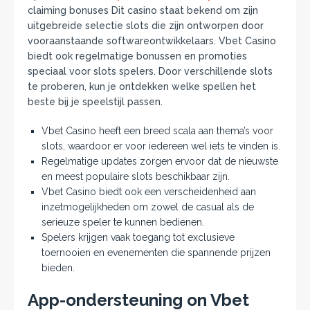
claiming bonuses Dit casino staat bekend om zijn
uitgebreide selectie slots die zijn ontworpen door
vooraanstaande softwareontwikkelaars. Vbet Casino
biedt ook regelmatige bonussen en promoties
speciaal voor slots spelers. Door verschillende slots
te proberen, kun je ontdekken welke spellen het
beste bij je speelstijl passen.
Vbet Casino heeft een breed scala aan thema’s voor
slots, waardoor er voor iedereen wel iets te vinden is.
Regelmatige updates zorgen ervoor dat de nieuwste
en meest populaire slots beschikbaar zijn.
Vbet Casino biedt ook een verscheidenheid aan
inzetmogelijkheden om zowel de casual als de
serieuze speler te kunnen bedienen.
Spelers krijgen vaak toegang tot exclusieve
toernooien en evenementen die spannende prijzen
bieden.
App-ondersteuning on Vbet