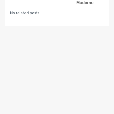
Moderno
No related posts.